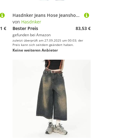
Hasdnker Jeans Hose Jeanshose Neuemännliche Klassische Amerikanische Hip-Hop-Rap-Jeans Mit Weitem Bein, Beliebte Jugendjeans, Herren, Gerades Retro-Lose Hose, Übergroße Jeanshose, S, Eisblau
von
Hasdnker
1 €
Bester Preis
83,53 €
gefunden bei
Amazon
zuletzt überprüft am 27.09.2025 um 00:03; der
Preis kann sich seitdem geändert haben.
Keine weiteren Anbieter