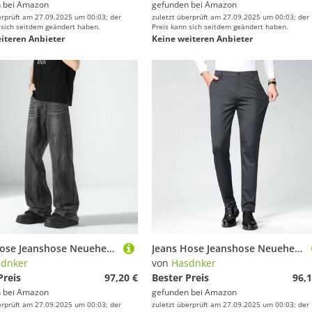
 bei
Amazon
gefunden bei
Amazon
erprüft am 27.09.2025 um 00:03; der
zuletzt überprüft am 27.09.2025 um 00:03; der
 sich seitdem geändert haben.
Preis kann sich seitdem geändert haben.
iteren Anbieter
Keine weiteren Anbieter
Jeans Hose Jeanshose Neueherren Mit Weitem Bein, Harajuku-Mode, Für Den Herbst, Täglich, Lässig, Beliebte Baggy-Streetwear, Denim-Schlaghose, Größe S, Grau
Jeans Hose Jeanshose Neueherren Loose-Fit Straight-Leg Freizeithose Herbst Winter Drapierte Weite Jogginghose Für Männer Bequeme Lange Businesshose 36 Grau
dnker
von
Hasdnker
Preis
97,20 €
Bester Preis
96,1
 bei
Amazon
gefunden bei
Amazon
erprüft am 27.09.2025 um 00:03; der
zuletzt überprüft am 27.09.2025 um 00:03; der