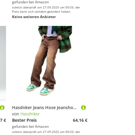
gefunden bei
Amazon
zuletzt überprüft am 27.09.2025 um 00:03; der
Preis kann sich seitdem geändert haben.
Keine weiteren Anbieter
Hasdnker Jeans Hose Jeanshose Neuevintage-Jeans Für Herren Im Amerikanischen Stil, Lockere Passform, Gerades Bein, Schlaghose, Trendige, Vielseitige Lange Hose, Lässige Szene, S 5005, Braun
von
Hasdnker
7 €
Bester Preis
64,16 €
gefunden bei
Amazon
zuletzt überprüft am 27.09.2025 um 00:03; der