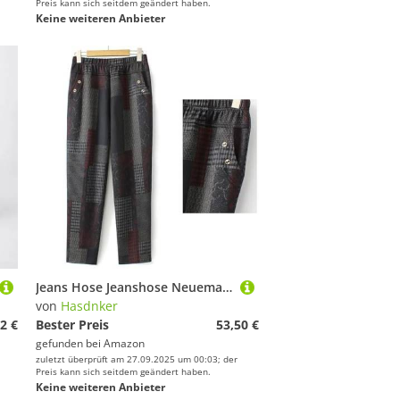
Preis kann sich seitdem geändert haben.
Keine weiteren Anbieter
Jeans Hose Jeanshose Neuemama-Outfit Für Frühling Und Herbst, Dehnbar, Einfarbig, Mit Knopfdruck, Taschen, Spleißen, Locker, Bequem, Gerades Bein, Lange Hose, XL (50–55 Kg), Nr. 1, Farbe 03, Modell
von
Hasdnker
2 €
Bester Preis
53,50 €
gefunden bei
Amazon
zuletzt überprüft am 27.09.2025 um 00:03; der
Preis kann sich seitdem geändert haben.
Keine weiteren Anbieter