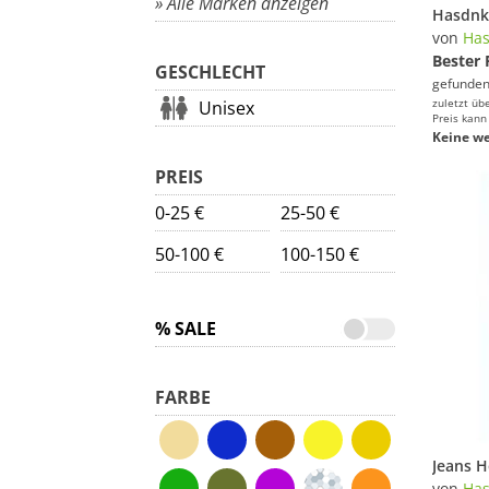
» Alle Marken anzeigen
von
Has
Bester 
GESCHLECHT
gefunden
zuletzt üb
Unisex
Preis kann
Keine we
PREIS
0-25 €
25-50 €
50-100 €
100-150 €
% SALE
FARBE
von
Has