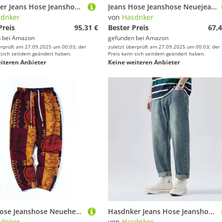
Hasdnker Jeans Hose Jeanshose Neuemode Koreanische Hellblau Slim Männer Frühling Klassische Regelmäßige Stretch-Hose Lässig Weiche Baumwolle Denim Männlich 30 Yellowclayblue
Jeans Hose Jeanshose Neuejeans Mit Hoher Taille Und Geradem Bein, Herren Und Damen, High Street, Strapazierfähig, Weite Hosen, Bodenlange Hose, Dekonstruiertes Design, Höhe 155–165
dnker
von
Hasdnker
Preis
95,31 €
Bester Preis
67,4
 bei
Amazon
gefunden bei
Amazon
erprüft am 27.09.2025 um 00:03; der
zuletzt überprüft am 27.09.2025 um 00:03; der
 sich seitdem geändert haben.
Preis kann sich seitdem geändert haben.
iteren Anbieter
Keine weiteren Anbieter
Jeans Hose Jeanshose Neueherrenhose Mit Boho-Tribal-Print, Stretch-Leinen, Baumwollmischung, Kordelzug, Leichte Hose Mit Taschen, Sommer-Jogginghose, L, Rot
Hasdnker Jeans Hose Jeanshose Neueherren Sommer Dünne Lose Beiläufige Retro Wasser Männliche Koreanische Trendy Streetwear Herren Hosen 29 Vintageblue
dnker
von
Hasdnker