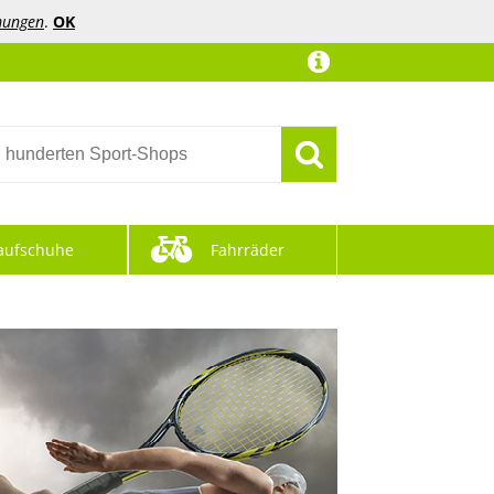
mungen
.
OK
aufschuhe
Fahrräder