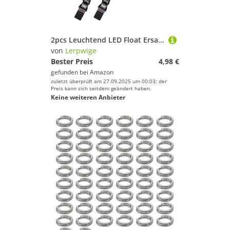
2pcs Leuchtend LED Float Ersatz Empfindlich Hell Leuchtend Float Obere Fischereibeil
von
Lerpwige
Bester Preis
4,98 €
gefunden bei
Amazon
zuletzt überprüft am 27.09.2025 um 00:03; der
Preis kann sich seitdem geändert haben.
Keine weiteren Anbieter