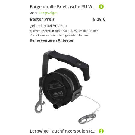
Bargeldhülle Brieftasche PU Visitenkarte Organisator Leichtes Leder Geld Geldbrieftasche Für Büro Und Reisen 6.9x3.7 Zoll Taschengröße Kartenhülle
von
Lerpwige
Bester Preis
5,28 €
gefunden bei
Amazon
zuletzt überprüft am 27.09.2025 um 00:03; der
Preis kann sich seitdem geändert haben.
Keine weiteren Anbieter
Lerpwige Tauchfingerspulen Rollenleichte Gewicht Korrosions Beständig Für Fischerei Und Erkundungs ​​ Scubas