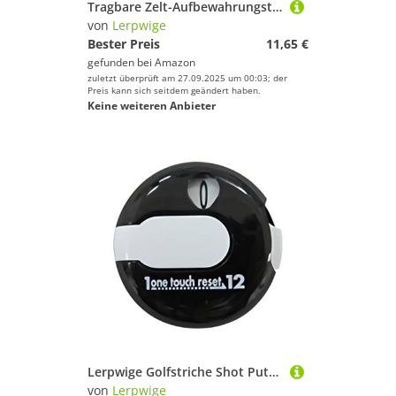
Tragbare Zelt-Aufbewahrungstasche, große Kapazität, Gepäck, Fitnessstudio, regendicht, Camping, mit Griff, faltbare Tragetasche mit Griff, leichte Aufbewahrung, faltbare Zelttasche
von
Lerpwige
Bester Preis
11,65 €
gefunden bei
Amazon
zuletzt überprüft am 27.09.2025 um 00:03; der
Preis kann sich seitdem geändert haben.
Keine weiteren Anbieter
Lerpwige Golfstriche Shot Putt Score Counter Digital Shot Count Putt Score Scoring Torwächter Mit Handschuh Clip
von
Lerpwige