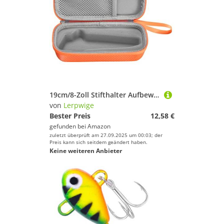
19cm/8-Zoll Stifthalter Aufbewahrungsbox Mit Handgurtschutzstifte Hülle Für Tippoi 00110 00112 00113 00114 Kids Learning Storage Beutel Langlebig Kinder Tragbare Stifte
von
Lerpwige
Bester Preis
12,58 €
gefunden bei
Amazon
zuletzt überprüft am 27.09.2025 um 00:03; der
Preis kann sich seitdem geändert haben.
Keine weiteren Anbieter