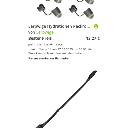
Sport.
Segeln
Skateboarding
Ski
Lerpwige Hydrationen Packrohrbisse Gate Staubabdeckung Wanderkreislauf Wasserblasenrohr Mundstück Schutzabdeckungen Einfach Zu Bedienung Einfach Installieren
Sportausrüstung
von
Lerpwige
Sportausstattung
Bester Preis
13,27 €
gefunden bei
Amazon
Sportbekleidung
zuletzt überprüft am 27.09.2025 um 00:03; der
Sportschuhe
Preis kann sich seitdem geändert haben.
Keine weiteren Anbieter
Tauchen & Schnorcheln
Tennis
Yoga
Lerpwige
Geschlecht
Preis