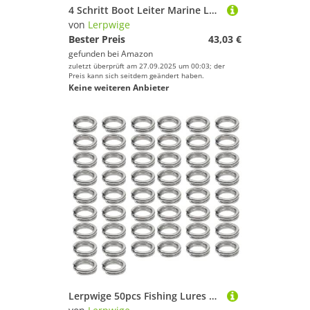
4 Schritt Boot Leiter Marine Leiter Schlauchboot Kajak Motorboot Tragbare Internat Leiter
von
Lerpwige
Bester Preis
43,03 €
gefunden bei
Amazon
zuletzt überprüft am 27.09.2025 um 00:03; der
Preis kann sich seitdem geändert haben.
Keine weiteren Anbieter
Lerpwige 50pcs Fishing Lures Stecker Rundkreis Split Ringe Aus Edelstahl Tackle Fischerei Ringe Aus