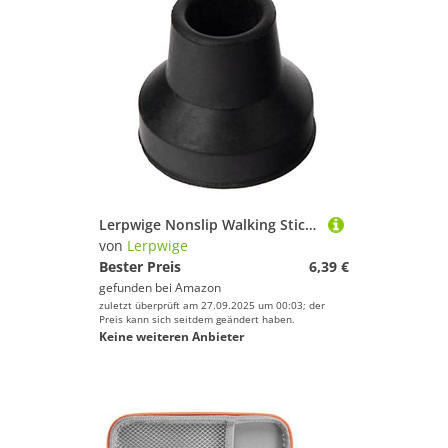
Lerpwige Nonslip Walking Stick Pad Caps Wanderende Bottom Crutze Tipps Kopfschutz Gummi Austauschbarer Gummiabdeckungen Pads Rohrstockersatzende Enden
von
Lerpwige
Bester Preis
6,39 €
gefunden bei
Amazon
zuletzt überprüft am 27.09.2025 um 00:03; der
Preis kann sich seitdem geändert haben.
Keine weiteren Anbieter