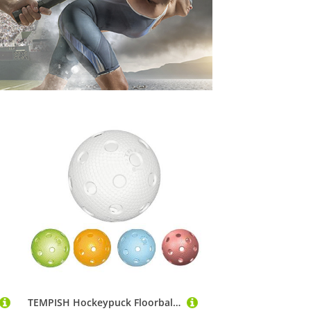
TEMPISH Hockeypuck Floorball Ball Tempish iFF Trix