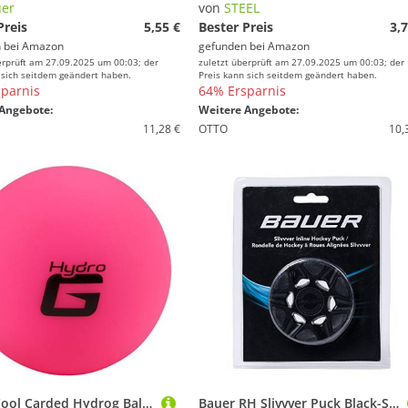
er
von
STEEL
Preis
5,55 €
Bester Preis
3,7
 bei
Amazon
gefunden bei
Amazon
erprüft am 27.09.2025 um 00:03; der
zuletzt überprüft am 27.09.2025 um 00:03; der
 sich seitdem geändert haben.
Preis kann sich seitdem geändert haben.
parnis
64% Ersparnis
Angebote:
Weitere Angebote:
11,28 €
OTTO
10,
Bauer Cool Carded Hydrog Ball, Pink
Bauer RH Slivvver Puck Black-Stück, schwarz, M