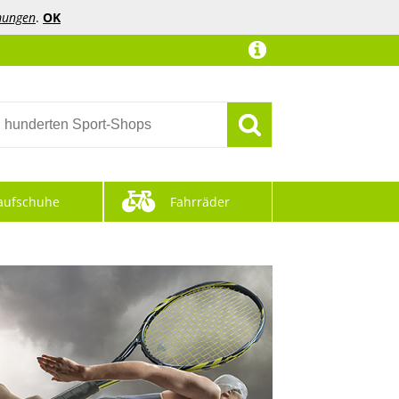
mungen
.
OK
aufschuhe
Fahrräder