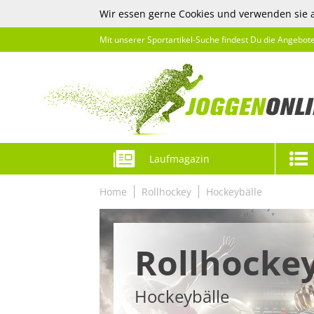
Wir essen gerne Cookies und verwenden sie 
Mit unserer Sportartikel-Suche findest Du die Angebot
Laufmagazin
Home
Rollhockey
Hockeybälle
Rollhocke
Hockeybälle