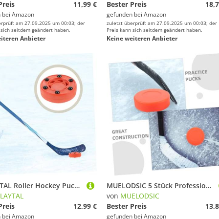
Preis
11,99 €
Bester Preis
18,7
 bei
Amazon
gefunden bei
Amazon
erprüft am 27.09.2025 um 00:03; der
zuletzt überprüft am 27.09.2025 um 00:03; der
 sich seitdem geändert haben.
Preis kann sich seitdem geändert haben.
iteren Anbieter
Keine weiteren Anbieter
PEPLAYTAL Roller Hockey Puck mit Stoßfestem Kern Hohe Härte rutschfest für Indoor und Outdoor Geeignet für Straßenhockey und Rollhockeytraining Langlebig für Glatte Böden und Wettkämpfe
MUELODSIC 5 Stück Professionelle Eishockey Pucks aus Robustem PVC Flache Trainingspucks für Hockeypraxis und Wettkampf Vielseitig Einsetzbar für Männer und Frauen Langlebiges Design zur
LAYTAL
von
MUELODSIC
Preis
12,99 €
Bester Preis
13,8
 bei
Amazon
gefunden bei
Amazon