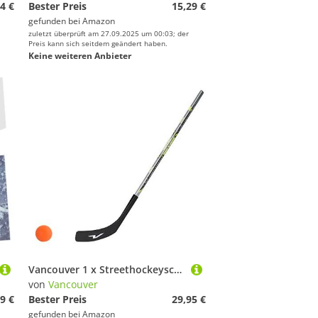
4 €
Bester Preis
15,29 €
gefunden bei
Amazon
zuletzt überprüft am 27.09.2025 um 00:03; der
Preis kann sich seitdem geändert haben.
Keine weiteren Anbieter
Vancouver 1 x Streethockeyschläger 100 cm, Kids Plus 1 Hockey-Ball (Rechtsschuss (rechte Hand unten))
von
Vancouver
9 €
Bester Preis
29,95 €
gefunden bei
Amazon