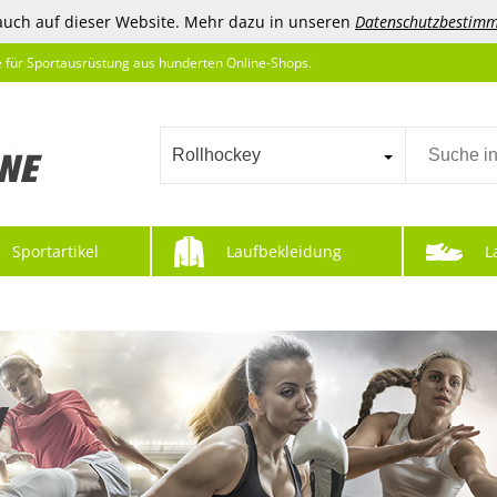
auch auf dieser Website. Mehr dazu in unseren
Datenschutzbestim
e für Sportausrüstung aus hunderten Online-Shops.
Rollhockey
Sportartikel
Laufbekleidung
L
y