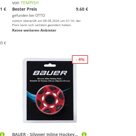
von
TEMPISH
1 €
Bester Preis
9,60 €
gefunden bei
OTTO
zuletzt überprüft am 08.08.2026 um 01:16; der
Preis kann sich seitdem geändert haben.
Keine weiteren Anbieter
35 €
- 4%
BAUER - Silvvver Inline Hockey Puck I Streethockey-Puck I Puck für Roller- und Inlinehockey I Indoor Puck mit geringer Reibung I verhindert Puckspringen - Rot