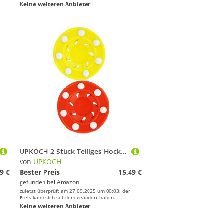
Keine weiteren Anbieter
UPKOCH 2 Stück Teiliges Hockey Pucks aus Langlebigem Pp Material Multifunktional für EIS Rollhockey Widerstandsfähig und Anpassbar für Indoor Outdoor Sport Geeignet für Verschiedene
von
UPKOCH
9 €
Bester Preis
15,49 €
gefunden bei
Amazon
zuletzt überprüft am 27.09.2025 um 00:03; der
Preis kann sich seitdem geändert haben.
Keine weiteren Anbieter