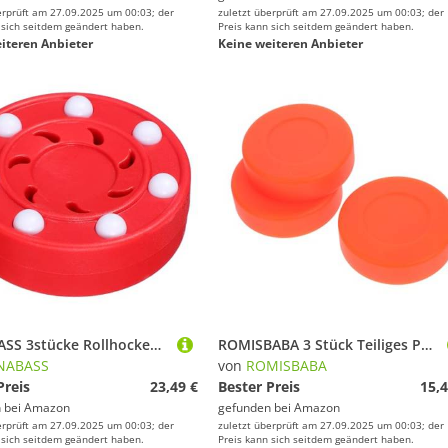
erprüft am 27.09.2025 um 00:03; der
zuletzt überprüft am 27.09.2025 um 00:03; der
 sich seitdem geändert haben.
Preis kann sich seitdem geändert haben.
iteren Anbieter
Keine weiteren Anbieter
HANABASS 3stücke Rollhockey Für Straßen Und Hallentraining Professioneller Inline Hockey Puck Für Erwachsene Geeignet Für Wettbewerbe Und Freizeitaktivitäten Stoßfester Kern
ROMISBABA 3 Stück Teiliges PVC Hockey Puck Orange Einstellbare Härte Strapazierfähig rutschfest Training und Wettkampf für Erwachsene Eishockey Ball Ersatz Roller Hockey Zubehör
NABASS
von
ROMISBABA
Preis
23,49 €
Bester Preis
15,4
 bei
Amazon
gefunden bei
Amazon
erprüft am 27.09.2025 um 00:03; der
zuletzt überprüft am 27.09.2025 um 00:03; der
 sich seitdem geändert haben.
Preis kann sich seitdem geändert haben.