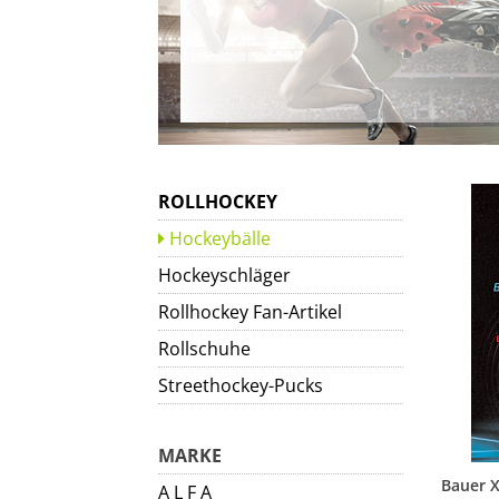
ROLLHOCKEY
Hockeybälle
Hockeyschläger
Rollhockey Fan-Artikel
Rollschuhe
Streethockey-Pucks
MARKE
A L F A