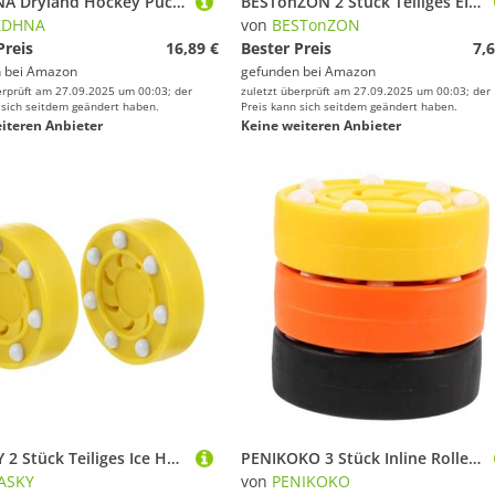
ZCZDHNA Dryland Hockey Puck | Polyoxymethylene Green Street Hockey Puck for Training/Roller Skating/Practice | Shock Absorption, Long - Wearing & Portable
BESTonZON 2 Stück Teiliges EIS Hockey Puck aus Hochdichtem Widerstandsfähigem Material Professionelle Trainingspucks mit Glatter Oberfläche für Präzise Schüsse Geeignet für Indoor
ZDHNA
von
BESTonZON
Preis
16,89 €
Bester Preis
7,6
 bei
Amazon
gefunden bei
Amazon
erprüft am 27.09.2025 um 00:03; der
zuletzt überprüft am 27.09.2025 um 00:03; der
 sich seitdem geändert haben.
Preis kann sich seitdem geändert haben.
iteren Anbieter
Keine weiteren Anbieter
VICASKY 2 Stück Teiliges Ice Hockey Pucks aus Robustem Material Hoher Härtegrad Leicht und Langlebig Geeignet für Rollschuhtraining und Wettkampf Niedrige Reibung für Schnelle Präzise
PENIKOKO 3 Stück Inline Roller Hockey Pucks für Training und Freizeitnahe EIS-Hockey Simulation mit Stabilem Design Glattes Geeignet für Indoor und Outdoor Hockeyspieler Jeden Alters
ASKY
von
PENIKOKO