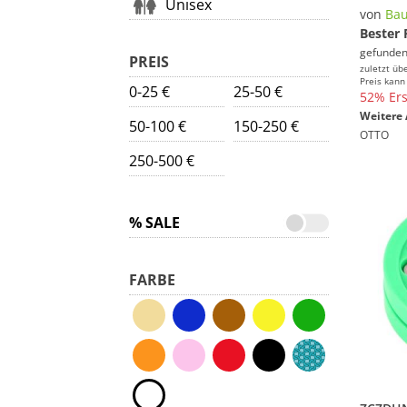
Unisex
von
Bau
Bester 
gefunden
PREIS
zuletzt üb
Preis kann
0-25 €
25-50 €
52% Ers
Weitere 
50-100 €
150-250 €
OTTO
250-500 €
% SALE
FARBE