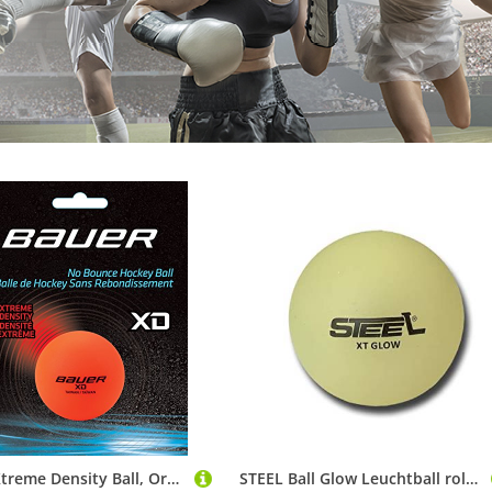
Bauer Xtreme Density Ball, Orange
STEEL Ball Glow Leuchtball rollhockey streethockey leuchtet im Dunkeln