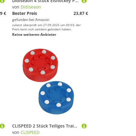
Didiseaon 4 Stück Eishockey Pucks Rote Trainingspucks Flach Glatt Dicht Texturiert Für Erwachsene Hockey Übungsspiel Praxiseinsatz Vereins Mannschaftstraining
von
Didiseaon
9 €
Bester Preis
23,87 €
gefunden bei
Amazon
zuletzt überprüft am 27.09.2025 um 00:03; der
Preis kann sich seitdem geändert haben.
Keine weiteren Anbieter
CLISPEED 2 Stück Teiliges Trainings Puck Set für Street Indoor Hockey Langlebige Wiederverwendbare Landhockey Pucks für Profis und Anfänger Vielseitig für Roller Eishockey Training
von
CLISPEED