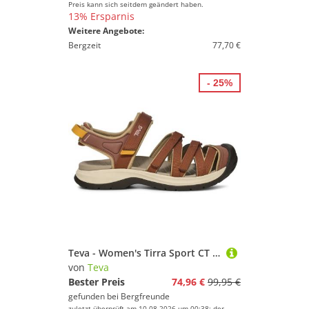
Preis kann sich seitdem geändert haben.
13% Ersparnis
Weitere Angebote:
Bergzeit
77,70 €
- 25%
Teva - Women's Tirra Sport CT - Sandalen Gr 40 braun
von
Teva
Bester Preis
74,96 €
99,95 €
gefunden bei
Bergfreunde
zuletzt überprüft am 10.08.2026 um 00:38; der