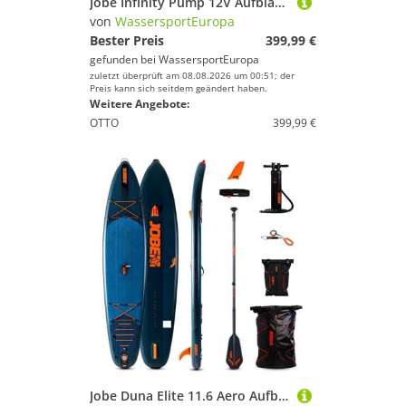
Jobe Infinity Pump 12V Aufblasbare Pumpe 450L/min für SUP Island Pool
von
WassersportEuropa
Bester Preis
399,99 €
gefunden bei
WassersportEuropa
zuletzt überprüft am 08.08.2026 um 00:51; der
Preis kann sich seitdem geändert haben.
Weitere Angebote:
OTTO
399,99 €
Jobe Duna Elite 11.6 Aero Aufblasbares Sup-Paket 2024 - Teal