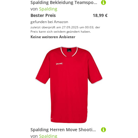
Spalding Bekleidung Teamsport Essential Reversible Shorts Herren, orange/Schwarz, XS
von
Spalding
Bester Preis
18,99 €
gefunden bei
Amazon
zuletzt überprüft am 27.09.2025 um 00:03; der
Preis kann sich seitdem geändert haben.
Keine weiteren Anbieter
Spalding Herren Move Shooting Shirt S/S, rot/Weiß, 164
von
Spalding