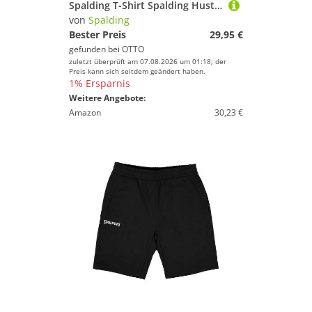
Spalding T-Shirt Spalding Hustle Shooting T-Shirt Weiß Polyester
von
Spalding
Bester Preis
29,95 €
gefunden bei
OTTO
zuletzt überprüft am 07.08.2026 um 01:18; der
Preis kann sich seitdem geändert haben.
1% Ersparnis
Weitere Angebote:
Amazon
30,23 €