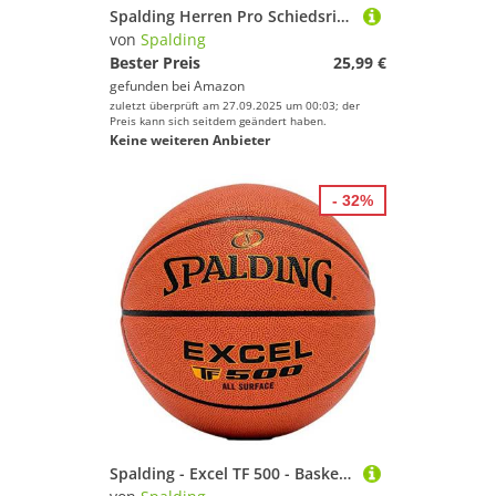
Spalding Herren Pro Schiedsrichtershirt, orange/Schwarz, M
von
Spalding
Bester Preis
25,99 €
gefunden bei
Amazon
zuletzt überprüft am 27.09.2025 um 00:03; der
Preis kann sich seitdem geändert haben.
Keine weiteren Anbieter
- 32%
Spalding - Excel TF 500 - Basketball - Größe 7 - Basketball - Zertifizierter Ball - Material ZK Composite - Indoor und Outdoor - Anti-Rutsch - Ausgezeichneter Grip