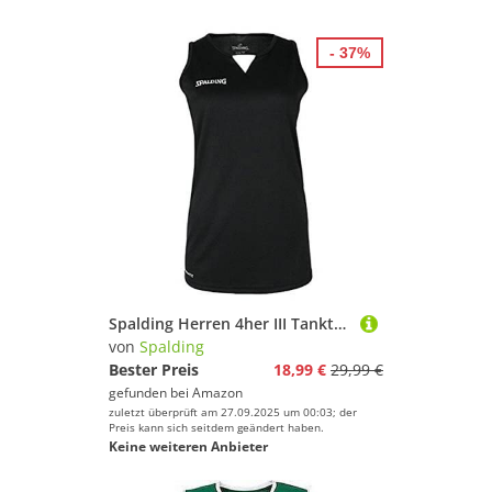
- 37%
Spalding Herren 4her III Tanktop, schwarz/Weiß, XL
von
Spalding
Bester Preis
18,99 €
29,99 €
gefunden bei
Amazon
zuletzt überprüft am 27.09.2025 um 00:03; der
Preis kann sich seitdem geändert haben.
Keine weiteren Anbieter