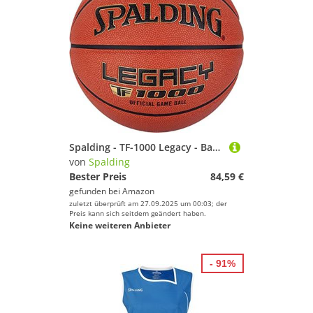
Spalding - TF-1000 Legacy - Basketball - Größe 7 - Basketball - Euroleague Approved - Zertifizierter Ball - Material ZK Composite - Indoor und Outdoor - Anti-Rutsch - Ausgezeichneter Grip
von
Spalding
Bester Preis
84,59 €
gefunden bei
Amazon
zuletzt überprüft am 27.09.2025 um 00:03; der
Preis kann sich seitdem geändert haben.
Keine weiteren Anbieter
- 91%