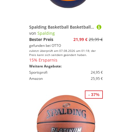
Sport.
Volleyball
Yoga
Spalding Basketball Basketball TF 33 Gold Outdoor, Deep Channel Design für exzellente Spieleigenschaften
Spalding
von
Spalding
Bester Preis
21,99 €
29,99 €
Geschlecht
gefunden bei
OTTO
zuletzt überprüft am 07.08.2026 um 01:18; der
Preis
Preis kann sich seitdem geändert haben.
15% Ersparnis
% Sale
Weitere Angebote:
Sportsprofi
24,95 €
Farbe
Amazon
25,95 €
- 37%