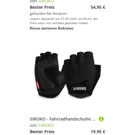
von
SIROKO
Bester Preis
54,95 €
gefunden bei
Amazon
zuletzt überprüft am 27.09.2025 um 00:03; der
Preis kann sich seitdem geändert haben.
Keine weiteren Anbieter
SIROKO - Fahrradhandschuhe Aero Black - XS - Schwarz
von
SIROKO
Bester Preis
19,95 €