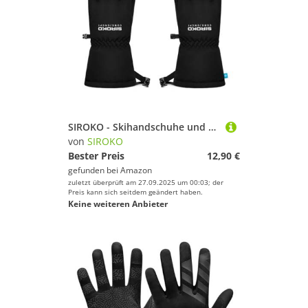
SIROKO - Skihandschuhe und Snowboardhandschuhe - Base Core Rigi Kit - XXL - Schwarz
von
SIROKO
Bester Preis
12,90 €
gefunden bei
Amazon
zuletzt überprüft am 27.09.2025 um 00:03; der
Preis kann sich seitdem geändert haben.
Keine weiteren Anbieter