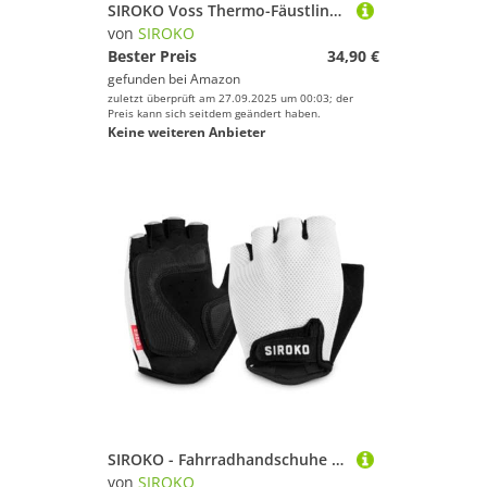
SIROKO Voss Thermo-Fäustlinge für Ski und Schnee, für Herren und Damen, thermische Kontrolle, Schwarz/Türkis, XL
von
SIROKO
Bester Preis
34,90 €
gefunden bei
Amazon
zuletzt überprüft am 27.09.2025 um 00:03; der
Preis kann sich seitdem geändert haben.
Keine weiteren Anbieter
SIROKO - Fahrradhandschuhe Aero White - L - Weiß
von
SIROKO