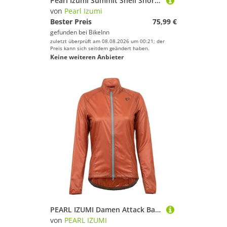
Pearl Izumi Summit Shell Shorts Rosa XS Frau
von
Pearl Izumi
Bester Preis
75,99 €
gefunden bei
BikeInn
zuletzt überprüft am 08.08.2026 um 00:21; der
Preis kann sich seitdem geändert haben.
Keine weiteren Anbieter
PEARL IZUMI Damen Attack Barrier Jacke, leicht für Windschutz, Zwei-Wege-Reißverschluss, ideal für leichten Regen, Clay/Arctic, XS
von
PEARL IZUMI