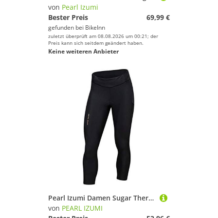
von
Pearl Izumi
Bester Preis
69,99 €
gefunden bei
BikeInn
zuletzt überprüft am 08.08.2026 um 00:21; der
Preis kann sich seitdem geändert haben.
Keine weiteren Anbieter
Pearl Izumi Damen Sugar Thermal Cycling Crop Radhose lang, Black, S
von
PEARL IZUMI