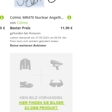
Colmic MR470 Nuclear Angelhaken aus schwarzem Nickel, Größe 1 – Ringed, Forged, Barb – für Surfcasting, Rock Fishing, Bolentino und Drifting – Offizielles Produkt Colmic
von
Colmic
5 €
Bester Preis
11,90 €
gefunden bei
Amazon
zuletzt überprüft am 27.09.2025 um 00:03; der
Preis kann sich seitdem geändert haben.
Keine weiteren Anbieter