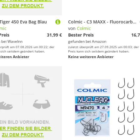
Tiger 450 Eva Bag Blau
Colmic - C3 MAXX - Fluorocarbon 100% Extra Strong 50m - unsichtbar im Wasser, hohe Abriebfestigkeit, sehr gute Knotenfestigkeit - Made in Japan - Kompaktspule (Durchmesser 0,103)
mic
von
Colmic
Preis
31,99 €
Bester Preis
16,7
 bei
WaveInn
gefunden bei
Amazon
erprüft am 07.08.2026 um 00:22; der
zuletzt überprüft am 27.09.2025 um 00:03; der
 sich seitdem geändert haben.
Preis kann sich seitdem geändert haben.
iteren Anbieter
Keine weiteren Anbieter