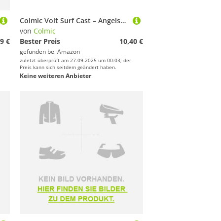
Colmic Volt Surf Cast – Angelschnur aus Nylon, hergestellt in Japan, hohe Abriebfestigkeit, Anti-Twist, Fluorinharzbeschichtung – Spule 150 m/300 m/1000 m/2000 m (150 m – Durchmesser: 0,168)
von
Colmic
9 €
Bester Preis
10,40 €
gefunden bei
Amazon
zuletzt überprüft am 27.09.2025 um 00:03; der
Preis kann sich seitdem geändert haben.
Keine weiteren Anbieter