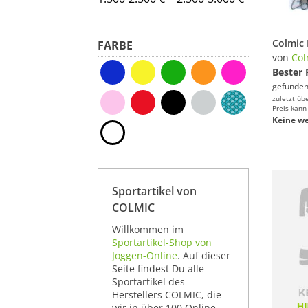
FARBE
von
Col
Bester 
gefunden
zuletzt üb
Preis kann
Keine we
Sportartikel von
COLMIC
Willkommen im
Sportartikel-Shop von
Joggen-Online
. Auf dieser
Seite findest Du alle
Sportartikel des
Herstellers COLMIC, die
wir in über 100 Online-