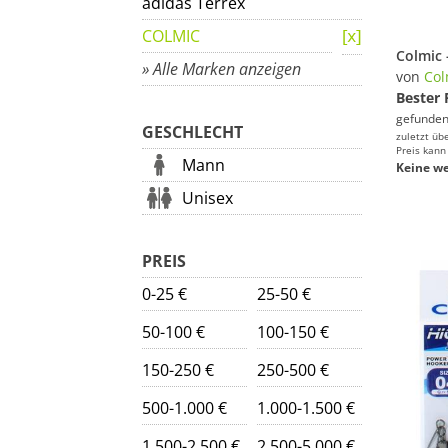
adidas Terrex
COLMIC
» Alle Marken anzeigen
von
Col
Bester 
gefunden
GESCHLECHT
zuletzt üb
Preis kann
Mann
Keine we
Unisex
PREIS
0-25 €
25-50 €
50-100 €
100-150 €
150-250 €
250-500 €
500-1.000 €
1.000-1.500 €
1.500-2.500 €
2.500-5.000 €