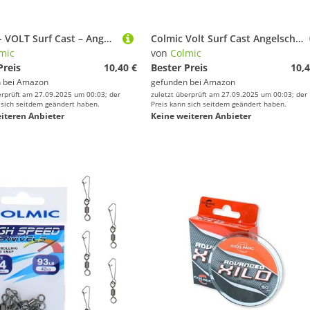
Colmic - VOLT Surf Cast – Angelschnur aus Nylon Made in Japan – hohe Abriebfestigkeit, Anti-Twist, Fluorinharzbeschichtung – Spule 150 m/300 m/1000 m/2000 m (150 m – Durchmesser: 0,128)
Colmic Volt Surf Cast Angelschnur aus Nylon, hergestellt in Japan, hohe Abriebfestigkeit, Anti-Twist, Fluorinharzbeschichtung – Spule 150 m/300 m/1000 m/2000 m (150 m – Durchmesser: 0,148 cm)
mic
von
Colmic
Preis
10,40 €
Bester Preis
10,4
 bei
Amazon
gefunden bei
Amazon
erprüft am 27.09.2025 um 00:03; der
zuletzt überprüft am 27.09.2025 um 00:03; der
 sich seitdem geändert haben.
Preis kann sich seitdem geändert haben.
iteren Anbieter
Keine weiteren Anbieter