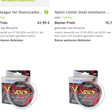
Colmic Seagur Fxr Fluorocarbon 100 M Silber 0.620 mm
Nylon Colmic Steel resistance 150m - 150m, 0.12, 2.3kg
mic
von
Colmic
Preis
61,99 €
Bester Preis
15,7
 bei
WaveInn
gefunden bei
Amazon
erprüft am 07.08.2026 um 00:22; der
zuletzt überprüft am 27.09.2025 um 00:03; der
 sich seitdem geändert haben.
Preis kann sich seitdem geändert haben.
iteren Anbieter
Keine weiteren Anbieter