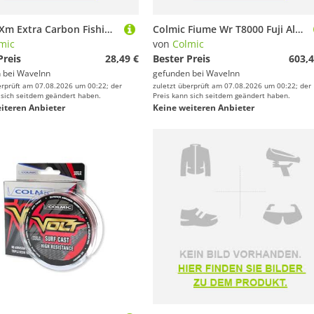
Colmic Xm Extra Carbon Fishing Rod Quiver Tip Silber 3/4 oz
Colmic Fiume Wr T8000 Fuji Alconite Bolognese Rod Golden 7.00 m / 20 g
mic
von
Colmic
Preis
28,49 €
Bester Preis
603,4
 bei
WaveInn
gefunden bei
WaveInn
erprüft am 07.08.2026 um 00:22; der
zuletzt überprüft am 07.08.2026 um 00:22; der
 sich seitdem geändert haben.
Preis kann sich seitdem geändert haben.
iteren Anbieter
Keine weiteren Anbieter