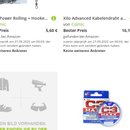
Colmic Power Rolling + Hooked Snap – Wirbel mit Karabinerhaken aus Edelstahl – 10 Größen erhältlich – hoher Halt, reibungslose Rotation und Schnellverschluss – 5 Stück (14)
Xilo Advanced Kabelendraht aus Nylon, 50 m, mikrometrisch, ohne Speicher, hohe Präzision mit Laser, Bruchlast zertifiziert, speziell für technische Endgeräte – Made in Japan (50 m – Durchmesser 0,185)
mic
von
Colmic
Preis
5,60 €
Bester Preis
16,1
 bei
Amazon
gefunden bei
Amazon
erprüft am 27.09.2025 um 00:03; der
zuletzt überprüft am 27.09.2025 um 00:03; der
 sich seitdem geändert haben.
Preis kann sich seitdem geändert haben.
iteren Anbieter
Keine weiteren Anbieter