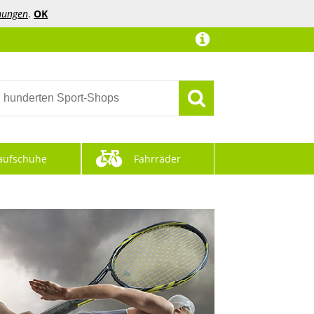
mungen
.
OK
aufschuhe
Fahrräder