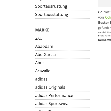
Sportausrüstung
Sportausstattung
von
Col
Bester 
gefunden
MARKE
zuletzt üb
Preis kann
2XU
Keine we
Abaodam
Abu Garcia
Abus
Acavallo
adidas
adidas Originals
adidas Performance
adidas Sportswear