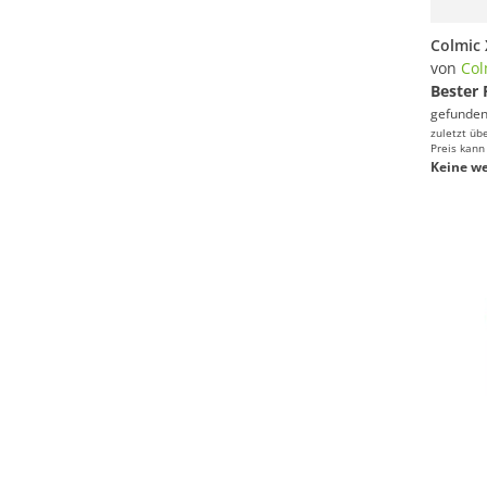
von
Col
Bester 
gefunden
zuletzt üb
Preis kann
Keine we