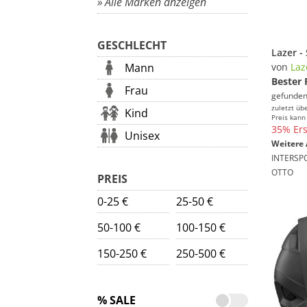
» Alle Marken anzeigen
GESCHLECHT
Mann
von
Laz
Bester 
Frau
gefunden
zuletzt üb
Kind
Preis kann
35% Ers
Unisex
Weitere 
INTERSP
OTTO
PREIS
0-25 €
25-50 €
50-100 €
100-150 €
150-250 €
250-500 €
% SALE