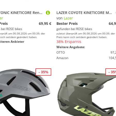
LAZER TONIC KINETICORE Rennradhelm
LAZER COYOTE KINETICORE MTB Helm
er
von
Lazer
Preis
69,95 €
Bester Preis
64,9
 bei
ROSE bikes
gefunden bei
ROSE bikes
erprüft am 06.08.2026 um 00:39; der
zuletzt überprüft am 06.08.2026 um 00:39; der
 sich seitdem geändert haben.
Preis kann sich seitdem geändert haben.
38% Ersparnis
iteren Anbieter
Weitere Angebote:
OTTO
97,
Amazon
104,
- 35%
- 3