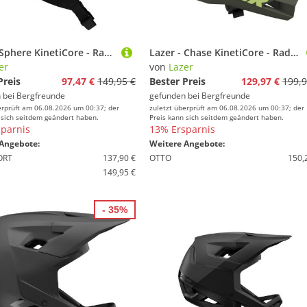
Lazer - Sphere KinetiCore - Radhelm Gr 55-59 cm grau
Lazer - Chase KinetiCore - Radhelm Gr 58-60 cm oliv
er
von
Lazer
Preis
97,47 €
149,95 €
Bester Preis
129,97 €
199,9
 bei
Bergfreunde
gefunden bei
Bergfreunde
erprüft am 06.08.2026 um 00:37; der
zuletzt überprüft am 06.08.2026 um 00:37; der
 sich seitdem geändert haben.
Preis kann sich seitdem geändert haben.
parnis
13% Ersparnis
Angebote:
Weitere Angebote:
ORT
137,90 €
OTTO
150,
149,95 €
- 35%