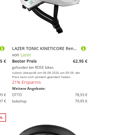
LAZER TONIC KINETICORE Rennradhelm
von
Lazer
5 €
Bester Preis
62,95 €
gefunden bei
ROSE bikes
zuletzt überprüft am 06.08.2026 um 00:39; der
Preis kann sich seitdem geändert haben.
21% Ersparnis
Weitere Angebote:
95 €
OTTO
78,93 €
97 €
bobshop
79,95 €
4%