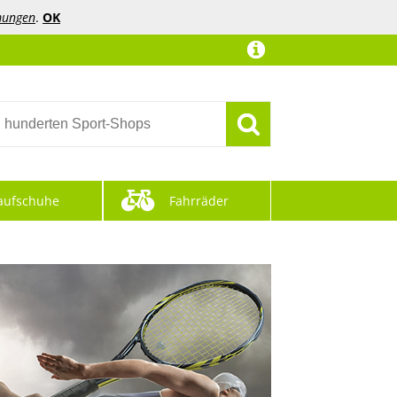
mungen
.
OK
aufschuhe
Fahrräder