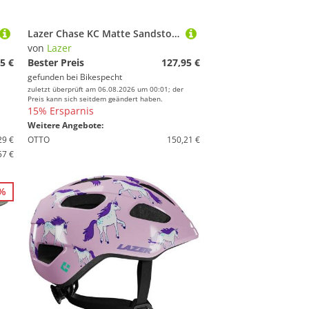
Lazer Chase KC Matte Sandstorm 24
von
Lazer
5 €
Bester Preis
127,95 €
gefunden bei
Bikespecht
zuletzt überprüft am 06.08.2026 um 00:01; der
Preis kann sich seitdem geändert haben.
15% Ersparnis
Weitere Angebote:
29 €
OTTO
150,21 €
57 €
5%