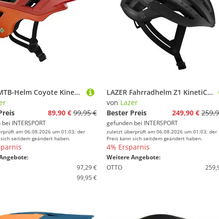
LAZER MTB-Helm Coyote KinetiCore, orange
LAZER Fahrradhelm Z1 KinetiCore UYH Edition, schwarz
er
von
Lazer
Preis
89,90 €
99,95 €
Bester Preis
249,90 €
259,9
 bei
INTERSPORT
gefunden bei
INTERSPORT
erprüft am 06.08.2026 um 01:03; der
zuletzt überprüft am 06.08.2026 um 01:03; der
 sich seitdem geändert haben.
Preis kann sich seitdem geändert haben.
parnis
4% Ersparnis
Angebote:
Weitere Angebote:
97,29 €
OTTO
259,
99,95 €