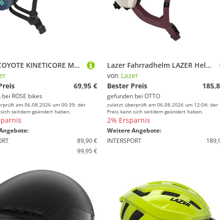
LAZER COYOTE KINETICORE MTB Helm
Lazer Fahrradhelm LAZER Helm Impala KinetiCore Matt M - Premium-MTB-Helm mit DualCore-Sc
er
von
Lazer
Preis
69,95 €
Bester Preis
185,8
 bei
ROSE bikes
gefunden bei
OTTO
erprüft am 06.08.2026 um 00:39; der
zuletzt überprüft am 06.08.2026 um 12:04; der
 sich seitdem geändert haben.
Preis kann sich seitdem geändert haben.
parnis
2% Ersparnis
Angebote:
Weitere Angebote:
ORT
89,90 €
INTERSPORT
189,
99,95 €