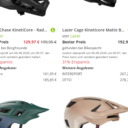
Lazer - Chase KinetiCore - Radhelm Gr 60-62 cm grau/schwarz
Lazer Cage Kineticore Matte Black
er
von
Lazer
Preis
129,97 €
199,95 €
Bester Preis
192,9
 bei
Bergfreunde
gefunden bei
Bikespecht
erprüft am 06.08.2026 um 00:37; der
zuletzt überprüft am 06.08.2026 um 00:01; der
 sich seitdem geändert haben.
Preis kann sich seitdem geändert haben.
parnis
31% Ersparnis
Angebote:
Weitere Angebote:
ht
161,95 €
INTERSPORT
267,
185,85 €
OTTO
278,