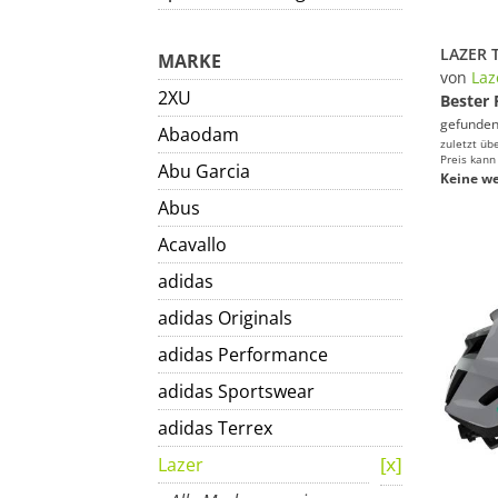
MARKE
von
Laz
2XU
Bester 
gefunden
Abaodam
zuletzt üb
Preis kann
Abu Garcia
Keine we
Abus
Acavallo
adidas
adidas Originals
adidas Performance
adidas Sportswear
adidas Terrex
Lazer