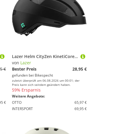
Lazer Helm CityZen KinetiCore Urban/E-Bike Matte Black
von
Lazer
5 €
Bester Preis
28,95 €
gefunden bei
Bikespecht
zuletzt überprüft am 06.08.2026 um 00:01; der
Preis kann sich seitdem geändert haben.
59% Ersparnis
Weitere Angebote:
95 €
OTTO
65,97 €
INTERSPORT
69,95 €