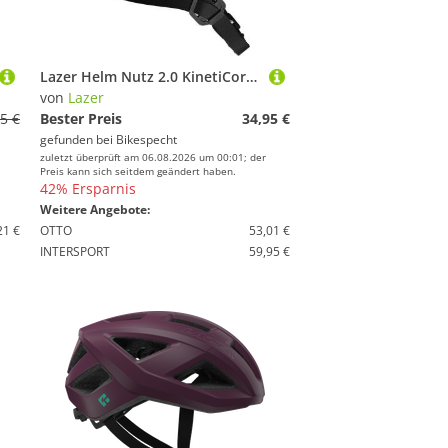
Lazer Helm Nutz 2.0 KinetiCore Kids & Junior Unicorns Unisize 50-56 cm
von
Lazer
5 €
Bester Preis
34,95 €
gefunden bei
Bikespecht
zuletzt überprüft am 06.08.2026 um 00:01; der
Preis kann sich seitdem geändert haben.
42% Ersparnis
Weitere Angebote:
21 €
OTTO
53,01 €
INTERSPORT
59,95 €