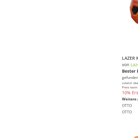
von
Laz
Bester 
gefunden
zuletzt üb
Preis kann
10% Ers
Weitere 
OTTO
OTTO