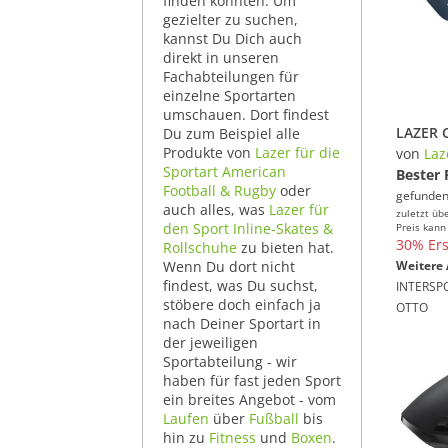
finden konnten. Um
gezielter zu suchen,
kannst Du Dich auch
direkt in unseren
Fachabteilungen für
einzelne Sportarten
umschauen. Dort findest
Du zum Beispiel alle
Produkte von
Lazer für die
von
Laz
Sportart American
Bester 
Football & Rugby
oder
gefunden
auch alles, was
Lazer für
zuletzt üb
den Sport Inline-Skates &
Preis kann
30% Ers
Rollschuhe
zu bieten hat.
Wenn Du dort nicht
Weitere 
findest, was Du suchst,
INTERSP
stöbere doch einfach ja
OTTO
nach Deiner Sportart in
der jeweiligen
Sportabteilung - wir
haben für fast jeden Sport
ein breites Angebot - vom
Laufen
über
Fußball
bis
hin zu
Fitness
und
Boxen
.