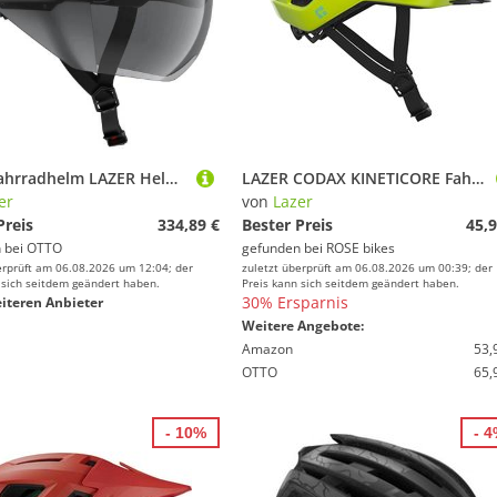
Lazer Fahrradhelm LAZER Helm Victor KinetiCore Matte Black (S) - aerodynamischer Triathl
LAZER CODAX KINETICORE Fahrradhelm
er
von
Lazer
Preis
334,89 €
Bester Preis
45,9
 bei
OTTO
gefunden bei
ROSE bikes
erprüft am 06.08.2026 um 12:04; der
zuletzt überprüft am 06.08.2026 um 00:39; der
 sich seitdem geändert haben.
Preis kann sich seitdem geändert haben.
30% Ersparnis
iteren Anbieter
Weitere Angebote:
Amazon
53,
OTTO
65,
- 10%
- 