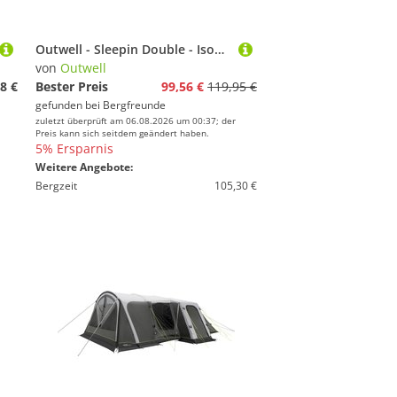
Outwell - Sleepin Double - Isomatte Gr 183 x 128 x 7,5 cm grau
von
Outwell
8 €
Bester Preis
99,56 €
119,95 €
gefunden bei
Bergfreunde
zuletzt überprüft am 06.08.2026 um 00:37; der
Preis kann sich seitdem geändert haben.
5% Ersparnis
Weitere Angebote:
Bergzeit
105,30 €