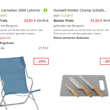
 Carnelian 2000 Laterne
Outwell Kinder Champ Schlafsack
well
von
Outwell
Preis
23,81 €
29,95 €
Bester Preis
31,03 €
39,9
 bei
Bergzeit
gefunden bei
Bergzeit
erprüft am 06.08.2026 um 00:41; der
zuletzt überprüft am 06.08.2026 um 00:41; der
 sich seitdem geändert haben.
Preis kann sich seitdem geändert haben.
parnis
Keine weiteren Anbieter
Angebote:
nde
27,55 €
- 20%
- 2