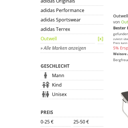
adidas Originals
adidas Performance
Outwell
adidas Sportswear
von
Out
Bester 
adidas Terrex
gefunden
Outwell
zuletzt üb
Preis kann
» Alle Marken anzeigen
5% Ersp
Weitere 
Bergfreu
GESCHLECHT
Mann
Kind
Unisex
PREIS
0-25 €
25-50 €