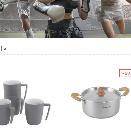
l«
- 2