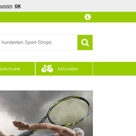
mungen
.
OK
aufschuhe
Fahrräder