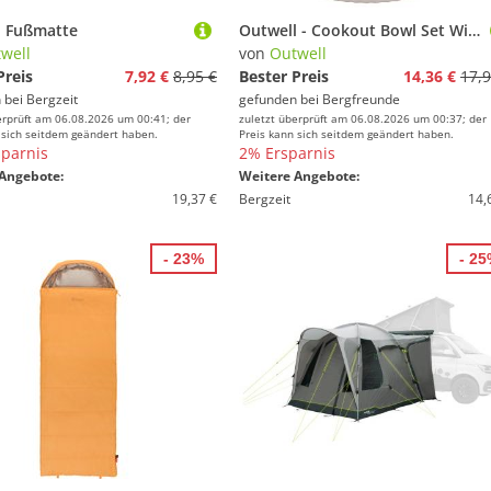
l Fußmatte
Outwell - Cookout Bowl Set With Lids - Essensaufbewahrung grau
well
von
Outwell
Preis
7,92 €
8,95 €
Bester Preis
14,36 €
17,9
 bei
Bergzeit
gefunden bei
Bergfreunde
erprüft am 06.08.2026 um 00:41; der
zuletzt überprüft am 06.08.2026 um 00:37; der
 sich seitdem geändert haben.
Preis kann sich seitdem geändert haben.
parnis
2% Ersparnis
Angebote:
Weitere Angebote:
19,37 €
Bergzeit
14,
- 23%
- 2