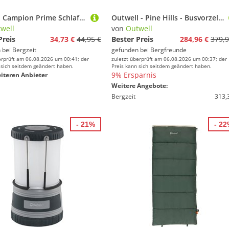
Outwell Campion Prime Schlafsack
Outwell - Pine Hills - Busvorzelt Gr One Size grau
well
von
Outwell
Preis
34,73 €
44,95 €
Bester Preis
284,96 €
379,9
 bei
Bergzeit
gefunden bei
Bergfreunde
erprüft am 06.08.2026 um 00:41; der
zuletzt überprüft am 06.08.2026 um 00:37; der
 sich seitdem geändert haben.
Preis kann sich seitdem geändert haben.
9% Ersparnis
iteren Anbieter
Weitere Angebote:
Bergzeit
313,
- 21%
- 2