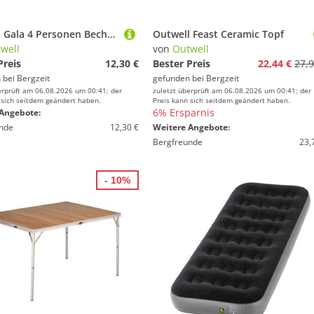
Outwell Gala 4 Personen Becher Set
Outwell Feast Ceramic Topf
well
von
Outwell
Preis
12,30 €
Bester Preis
22,44 €
27,9
 bei
Bergzeit
gefunden bei
Bergzeit
erprüft am 06.08.2026 um 00:41; der
zuletzt überprüft am 06.08.2026 um 00:41; der
 sich seitdem geändert haben.
Preis kann sich seitdem geändert haben.
6% Ersparnis
Angebote:
nde
12,30 €
Weitere Angebote:
Bergfreunde
23,
- 10%