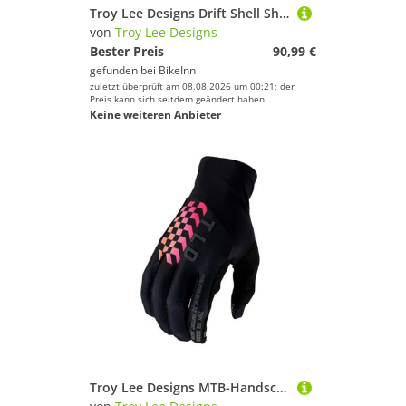
Troy Lee Designs Drift Shell Shorts Grau 36 Mann
von
Troy Lee Designs
Bester Preis
90,99 €
gefunden bei
BikeInn
zuletzt überprüft am 08.08.2026 um 00:21; der
Preis kann sich seitdem geändert haben.
Keine weiteren Anbieter
Troy Lee Designs MTB-Handschuhe Flowline Schwarz Gr. L