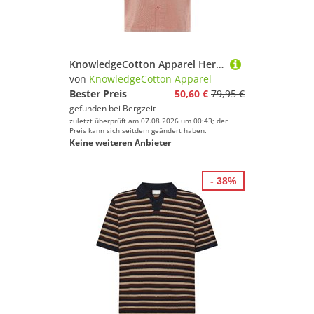
wünschen wir Dir viel Spaß und Erfolg mit Deinem
Sport.
KnowledgeCotton Apparel Herren Organic Cotton Hemd
von
KnowledgeCotton Apparel
Bester Preis
50,60 €
79,95 €
gefunden bei
Bergzeit
zuletzt überprüft am 07.08.2026 um 00:43; der
Preis kann sich seitdem geändert haben.
Keine weiteren Anbieter
- 38%