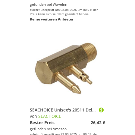
gefunden bei
WaveInn
zuletzt überprüft am 08.08.2026 um 00:21; der
Preis kann sich seitdem geändert haben.
Keine weiteren Anbieter
SEACHOICE Unisex's 20511 Deluxe Kraftstoffverbinder für OMC (Evinrude/Johnson) - männlich - 1/4 Zoll NPT Gewinde Boot Flow-Instrumente, unspezifiziert
von
SEACHOICE
Bester Preis
26,42 €
gefunden bei
Amazon
zuletzt überprüft am 27.09.2025 um 00:03; der