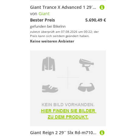
Giant Trance X Advanced 1 29´´ Gx Eagle Axs T-type 2025 Mtb Bike Grau L
von
Giant
Bester Preis
5.690,49 €
gefunden bei
BikeInn
zuletzt überprüft am 07.08.2026 um 00:22; der
Preis kann sich seitdem geändert haben.
Keine weiteren Anbieter
Giant Reign 2 29´´ Slx Rd-m7100 2024 Mtb Bike Schwarz L