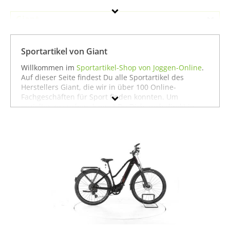
Giant
Geschlecht
Sportartikel von Giant
Preis
Willkommen im
Sportartikel-Shop von Joggen-Online
.
Auf dieser Seite findest Du alle Sportartikel des
% Sale
Herstellers Giant, die wir in über 100 Online-
Fachgeschäften für Sport finden konnten. Um
Farbe
gezielter zu suchen, kannst Du Dich auch direkt in
unseren Fachabteilungen für einzelne Sportarten
umschauen. Dort findest Du zum Beispiel alle
Produkte von
Giant für die Sportart Sportausrüstung
zu bieten hat. Wenn Du dort nicht findest, was Du
suchst, stöbere doch einfach ja nach Deiner Sportart
in der jeweiligen Sportabteilung - wir haben für fast
jeden Sport ein breites Angebot - vom
Laufen
über
Fußball
bis hin zu
Fitness
und
Boxen
. In jedem Fall
wünschen wir Dir viel Spaß und Erfolg mit Deinem
Sport.