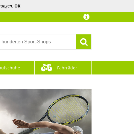
mungen
.
OK
aufschuhe
Fahrräder