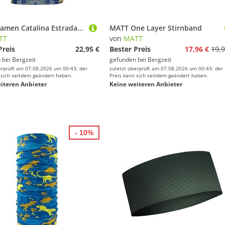
MATT Damen Catalina Estrada Eco Schlauchtuch
MATT One Layer Stirnband
TT
von
MATT
Preis
22,95 €
Bester Preis
17,96 €
19,9
 bei
Bergzeit
gefunden bei
Bergzeit
erprüft am 07.08.2026 um 00:43; der
zuletzt überprüft am 07.08.2026 um 00:43; der
 sich seitdem geändert haben.
Preis kann sich seitdem geändert haben.
iteren Anbieter
Keine weiteren Anbieter
- 10%