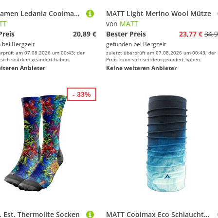
MATT Damen Ledania Coolmax Eco Schlauchtuch
MATT Light Merino Wool Mütze
TT
von
MATT
Preis
20,89 €
Bester Preis
23,77 €
34,9
 bei
Bergzeit
gefunden bei
Bergzeit
erprüft am 07.08.2026 um 00:43; der
zuletzt überprüft am 07.08.2026 um 00:43; der
 sich seitdem geändert haben.
Preis kann sich seitdem geändert haben.
iteren Anbieter
Keine weiteren Anbieter
- 33%
 Est. Thermolite Socken
MATT Coolmax Eco Schlauchtuch