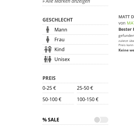
» Alle Marken anzeigen
GESCHLECHT
von
MA
Mann
Bester 
gefunden
Frau
zuletzt üb
Preis kann
Kind
Keine we
Unisex
PREIS
0-25 €
25-50 €
50-100 €
100-150 €
% SALE