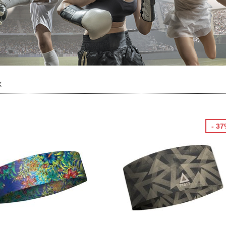
«
- 3