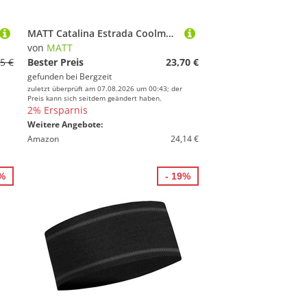
MATT Catalina Estrada Coolmax Eco Stirnband
von
MATT
5 €
Bester Preis
23,70 €
gefunden bei
Bergzeit
zuletzt überprüft am 07.08.2026 um 00:43; der
Preis kann sich seitdem geändert haben.
2% Ersparnis
Weitere Angebote:
Amazon
24,14 €
0%
- 19%