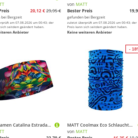
TT
von
MATT
Preis
20,12 €
29,95 €
Bester Preis
19,9
 bei
Bergzeit
gefunden bei
Bergzeit
erprüft am 07.08.2026 um 00:43; der
zuletzt überprüft am 07.08.2026 um 00:43; der
 sich seitdem geändert haben.
Preis kann sich seitdem geändert haben.
iteren Anbieter
Keine weiteren Anbieter
- 1
MATT Damen Catalina Estrada Eco Stirnband
MATT Coolmax Eco Schlauchtuch
TT
von
MATT
Preis
23,70 €
Bester Preis
16,35 €
19,9