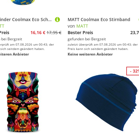
MATT Kinder Coolmax Eco Schlauchtuch
MATT Coolmax Eco Stirnband
TT
von
MATT
Preis
16,16 €
17,95 €
Bester Preis
23,7
 bei
Bergzeit
gefunden bei
Bergzeit
erprüft am 07.08.2026 um 00:43; der
zuletzt überprüft am 07.08.2026 um 00:43; der
 sich seitdem geändert haben.
Preis kann sich seitdem geändert haben.
iteren Anbieter
Keine weiteren Anbieter
- 3