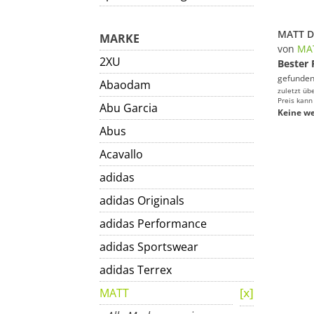
MARKE
von
MA
2XU
Bester 
gefunden
Abaodam
zuletzt üb
Preis kann
Abu Garcia
Keine we
Abus
Acavallo
adidas
adidas Originals
adidas Performance
adidas Sportswear
adidas Terrex
MATT