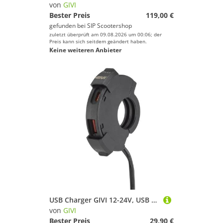
von
GIVI
Bester Preis
119,00 €
gefunden bei
SIP Scootershop
zuletzt überprüft am 09.08.2026 um 00:06; der
Preis kann sich seitdem geändert haben.
Keine weiteren Anbieter
USB Charger GIVI 12-24V, USB und USB-C Lenkerbuchse alle Modelle mit Rohrlenkerdurchmesser von 22 bis 25,4 mm insb. LXV 125-150ccm GTV 125-310ccm
von
GIVI
Bester Preis
29,90 €