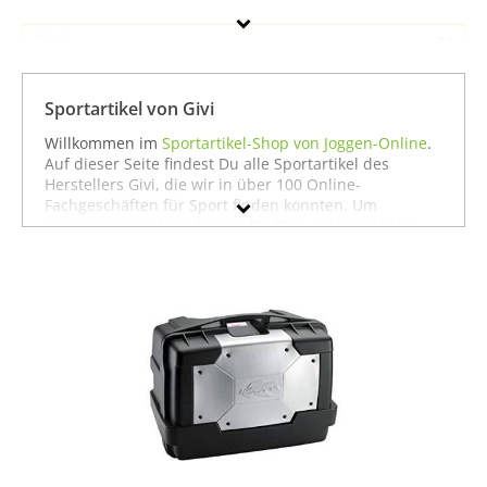
Givi
Geschlecht
Sportartikel von Givi
Preis
Willkommen im
Sportartikel-Shop von Joggen-Online
.
Auf dieser Seite findest Du alle Sportartikel des
Farbe
Herstellers Givi, die wir in über 100 Online-
Fachgeschäften für Sport finden konnten. Um
gezielter zu suchen, kannst Du Dich auch direkt in
unseren Fachabteilungen für einzelne Sportarten
umschauen. Dort findest Du zum Beispiel alle
Produkte von
Givi für die Sportart Sportausrüstung
zu
bieten hat. Wenn Du dort nicht findest, was Du
suchst, stöbere doch einfach ja nach Deiner Sportart
in der jeweiligen Sportabteilung - wir haben für fast
jeden Sport ein breites Angebot - vom
Laufen
über
Fußball
bis hin zu
Fitness
und
Boxen
. In jedem Fall
wünschen wir Dir viel Spaß und Erfolg mit Deinem
Sport.