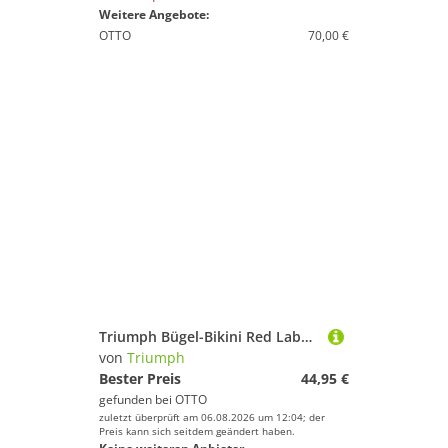
Weitere Angebote:
OTTO
70,00 €
Triumph Bügel-Bikini Red Label Summer Sunset (2-St) Bikini mit Bügel, Stützender Bikini, Bügelbikini
von
Triumph
Bester Preis
44,95 €
gefunden bei
OTTO
zuletzt überprüft am 06.08.2026 um 12:04; der
Preis kann sich seitdem geändert haben.