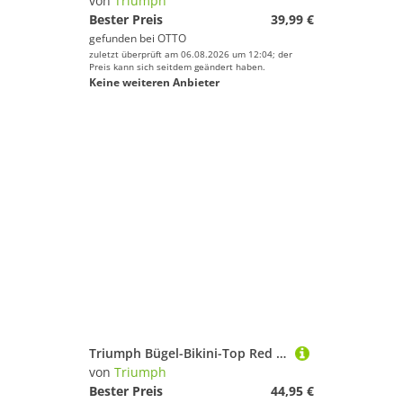
von
Triumph
Bester Preis
39,99 €
gefunden bei
OTTO
zuletzt überprüft am 06.08.2026 um 12:04; der
Preis kann sich seitdem geändert haben.
Keine weiteren Anbieter
Triumph Bügel-Bikini-Top Red Label Mix & Match Summer, Bademode,Bikini,Bügel-Bikini-Top
von
Triumph
Bester Preis
44,95 €