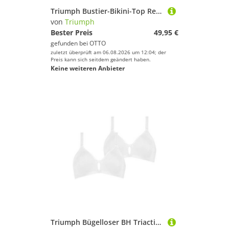
Triumph Bustier-Bikini-Top Red Label Mix & Match Summer, Bademode,Bikini,Bustier-Bikini-Top
von
Triumph
Bester Preis
49,95 €
gefunden bei
OTTO
zuletzt überprüft am 06.08.2026 um 12:04; der
Preis kann sich seitdem geändert haben.
Keine weiteren Anbieter
Triumph Bügelloser BH Triaction Fitness (2-tlg) Damen Frauen Mädchen