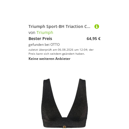
Sport.
Triumph
Geschlecht
Triumph Sport-BH Triaction Cardio Air Sport Bra, Trainings‑BH, Fitness BH
von
Triumph
Preis
Bester Preis
64,95 €
gefunden bei
OTTO
% Sale
zuletzt überprüft am 06.08.2026 um 12:04; der
Preis kann sich seitdem geändert haben.
Keine weiteren Anbieter
Farbe