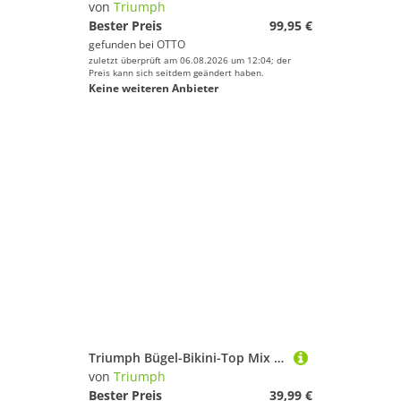
von
Triumph
Bester Preis
99,95 €
gefunden bei
OTTO
zuletzt überprüft am 06.08.2026 um 12:04; der
Preis kann sich seitdem geändert haben.
Keine weiteren Anbieter
Triumph Bügel-Bikini-Top Mix & Match Summer WP pt, verspielt und farbenfroh
von
Triumph
Bester Preis
39,99 €