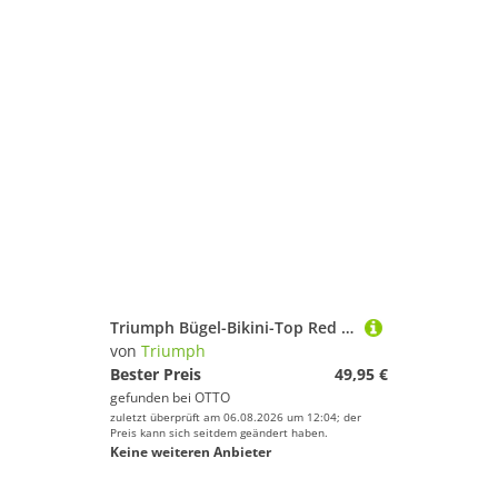
Triumph Bügel-Bikini-Top Red Label Mix & Match Summer, Bademode,Bikini,Bügel-Bikini-Top
von
Triumph
Bester Preis
49,95 €
gefunden bei
OTTO
zuletzt überprüft am 06.08.2026 um 12:04; der
Preis kann sich seitdem geändert haben.
Keine weiteren Anbieter