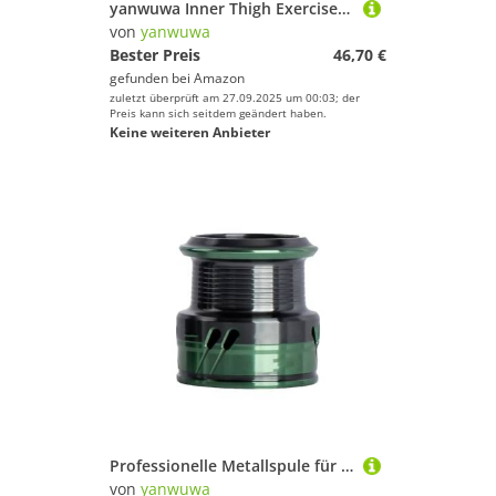
yanwuwa Inner Thigh Exerciser Beckenboden-Muskeltrainer mit Zähler, Fitnessgerät, Fitnessgerät für Zuhause, Fitnessgeräte
von
yanwuwa
Bester Preis
46,70 €
gefunden bei
Amazon
zuletzt überprüft am 27.09.2025 um 00:03; der
Preis kann sich seitdem geändert haben.
Keine weiteren Anbieter
Professionelle Metallspule für Süßwasser, präzise Fischerkennung, Spinning, Baitcasting
von
yanwuwa