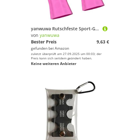
Sport.
Tennis
Tischtennis
Turnen & Gymnastik
yanwuwa Rutschfeste Sport-Griffhülsen, atmungsaktives Silikon, schweißresistent, für Tischtennisschläger und Paddel, leichtes Silikon, Schläger
von
yanwuwa
yanwuwa
Bester Preis
9,63 €
gefunden bei
Amazon
Geschlecht
zuletzt überprüft am 27.09.2025 um 00:03; der
Preis kann sich seitdem geändert haben.
Keine weiteren Anbieter
Preis
Farbe