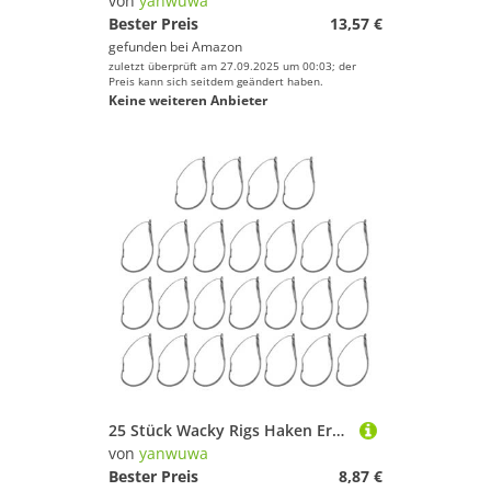
von
yanwuwa
Bester Preis
13,57 €
gefunden bei
Amazon
zuletzt überprüft am 27.09.2025 um 00:03; der
Preis kann sich seitdem geändert haben.
Keine weiteren Anbieter
25 Stück Wacky Rigs Haken Ersatz für scharfes Unkrautfreies Angeln, Wacky Haken für Takelage, Köder, scharf, unkrautloses Angeln, Ersatz
von
yanwuwa
Bester Preis
8,87 €