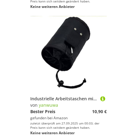
Preis kann sich seitdem geändert haben.
Keine weiteren Anbieter
Industrielle Arbeitstaschen mit verstärktem Nylon-Gurtband und übergroßer Kapazität, Werkzeugtasche für Baustellen, Werkzeuggürteltaschen für Herren
von
yanwuwa
Bester Preis
10,90 €
gefunden bei
Amazon
zuletzt überprüft am 27.09.2025 um 00:03; der
Preis kann sich seitdem geändert haben.
Keine weiteren Anbieter