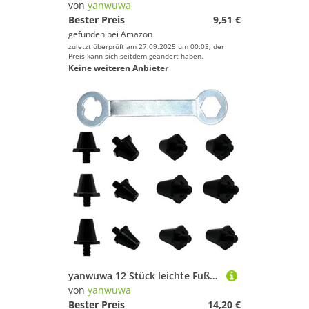
von
yanwuwa
Bester Preis
9,51 €
gefunden bei
Amazon
zuletzt überprüft am 27.09.2025 um 00:03; der
Preis kann sich seitdem geändert haben.
Keine weiteren Anbieter
yanwuwa 12 Stück leichte Fußballschuh-Spikes, langlebig, korrosionsbeständige Metall-Stollen für Schuhe, korrosionsbeständige Spikes
von
yanwuwa
Bester Preis
14,20 €