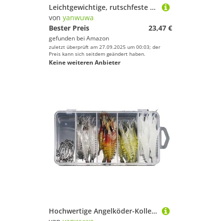
Leichtgewichtige, rutschfeste Straßenfahrräder, Nylon-Pedale, Mountainbike-Dichtung, Lager, breit, flach, Radfahren, rutschfeste Fahrräder
von
yanwuwa
Bester Preis
23,47 €
gefunden bei
Amazon
zuletzt überprüft am 27.09.2025 um 00:03; der
Preis kann sich seitdem geändert haben.
Keine weiteren Anbieter
Hochwertige Angelköder-Kollektion verbessert die Textur für erhöhte Schläge in Süßwasser, Salzwasser, Umwelt, Haltbarkeit, Angelköder