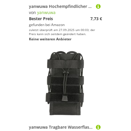
yanwuwa Hochempfindlicher Angelpose, professionelle Angelpose für mehrere Umgebungen, verbessert die Haltbarkeit und empfindliche, korrosionsbeständige Angelpose
von
yanwuwa
Bester Preis
7,73 €
gefunden bei
Amazon
zuletzt überprüft am 27.09.2025 um 00:03; der
Preis kann sich seitdem geändert haben.
Keine weiteren Anbieter
yanwuwa Tragbare Wasserflaschentasche, Wasserkocher, Aufbewahrung, Organizer, Tasche, große Kapazität, für Handy-Radio-Zubehör, wasserdichte Nylon-Flaschen-Tragetasche