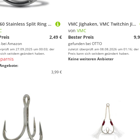
VMC 3560 Stainless Split Ring - Sprengringe, Größe/Tragkraft/Packungsinhalt:Gr. 1 / 6kg / 20 Stück
VMC Jighaken, VMC Twitchin Jig Glow Angel Face UV 14g X1 Vertikal-Jigkopf
C
von
VMC
Preis
2,49 €
Bester Preis
9,9
 bei
Amazon
gefunden bei
OTTO
erprüft am 27.09.2025 um 00:03; der
zuletzt überprüft am 08.08.2026 um 01:16; der
 sich seitdem geändert haben.
Preis kann sich seitdem geändert haben.
parnis
Keine weiteren Anbieter
Angebote:
3,99 €