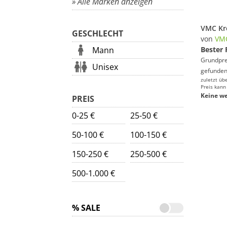
» Alle Marken anzeigen
GESCHLECHT
von
VM
Mann
Bester 
Grundprei
Unisex
gefunden
zuletzt üb
Preis kann
Keine we
PREIS
0-25 €
25-50 €
50-100 €
100-150 €
150-250 €
250-500 €
500-1.000 €
% SALE