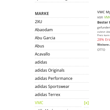
MARKE
von
VM
2XU
Bester 
gefunden
Abaodam
zuletzt üb
Preis kann
Abu Garcia
28% Ers
Weitere 
Abus
OTTO
Acavallo
adidas
adidas Originals
adidas Performance
adidas Sportswear
adidas Terrex
VMC