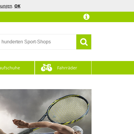
mungen
.
OK
aufschuhe
Fahrräder