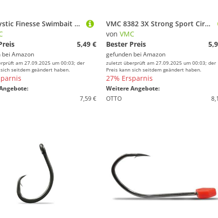
VMC Mystic Finesse Swimbait 7315ST Offset Haken mit Screw 1-6 Stück
VMC 8382 3X Strong Sport Circle/Nemesis Hook - Einzelhaken, Größe:Gr. 8/0
C
von
VMC
Preis
5,49 €
Bester Preis
5,9
 bei
Amazon
gefunden bei
Amazon
erprüft am 27.09.2025 um 00:03; der
zuletzt überprüft am 27.09.2025 um 00:03; der
 sich seitdem geändert haben.
Preis kann sich seitdem geändert haben.
parnis
27% Ersparnis
Angebote:
Weitere Angebote:
7,59 €
OTTO
8,