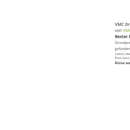
von
VM
Bester 
Grundprei
gefunden
zuletzt üb
Preis kann
Keine we