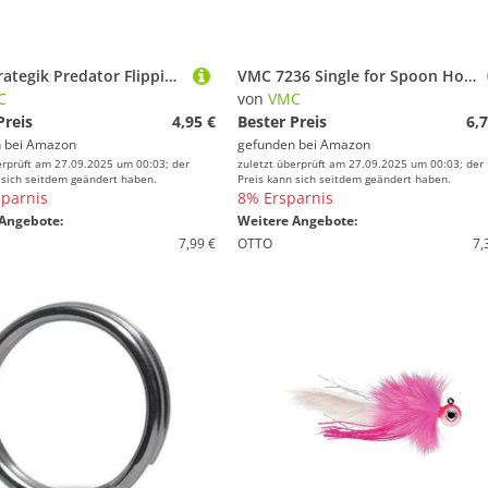
VMC Strategik Predator Flippin Gr.1/0
VMC 7236 Single for Spoon Hook - Angelhaken, Größe/Packungsinhalt:Gr. 1/0 / 8 Stück
C
von
VMC
Preis
4,95 €
Bester Preis
6,7
 bei
Amazon
gefunden bei
Amazon
erprüft am 27.09.2025 um 00:03; der
zuletzt überprüft am 27.09.2025 um 00:03; der
 sich seitdem geändert haben.
Preis kann sich seitdem geändert haben.
parnis
8% Ersparnis
Angebote:
Weitere Angebote:
7,99 €
OTTO
7,