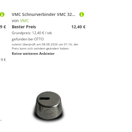
VMC Schnurverbinder VMC 3260 Stainless Ball Bearing Swivel with 2 welded Rings - 3 Wirbel, (1-St)
von
VMC
9 €
Bester Preis
12,40 €
Grundpreis: 12,40 € / stk
gefunden bei
OTTO
zuletzt überprüft am 08.08.2026 um 01:16; der
Preis kann sich seitdem geändert haben.
Keine weiteren Anbieter
19 €