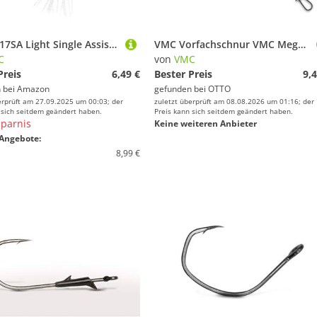
VMC 7117SA Light Single Assist Hook - Zusatzhaken, Größe:Gr. 2/0
VMC Vorfachschnur VMC Megaflex Stahlvorfach 1x19 C738D 31cm Braun, 0,31 m Länge, 0,2 mm Fadendurchmesser, (3-St)
C
von
VMC
Preis
6,49 €
Bester Preis
9,4
 bei
Amazon
gefunden bei
OTTO
erprüft am 27.09.2025 um 00:03; der
zuletzt überprüft am 08.08.2026 um 01:16; der
 sich seitdem geändert haben.
Preis kann sich seitdem geändert haben.
parnis
Keine weiteren Anbieter
Angebote:
8,99 €