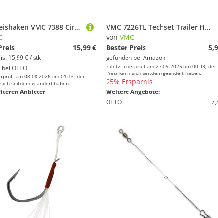
VMC Kreishaken VMC 7388 Circle Fishfighter Hook - Einzelhaken
VMC 7226TL Techset Trailer Hook - Angelhaken, Trailerhook, Zusatzhaken für Spinnerbaits & Bladed Jigs, Größe/Packungsinhalt:Gr. 4/0 / 5 Stück
C
von
VMC
Preis
15,99 €
Bester Preis
5,9
s: 15,99 € / stk
gefunden bei
Amazon
zuletzt überprüft am 27.09.2025 um 00:03; der
 bei
OTTO
Preis kann sich seitdem geändert haben.
erprüft am 08.08.2026 um 01:16; der
25% Ersparnis
 sich seitdem geändert haben.
iteren Anbieter
Weitere Angebote:
OTTO
7,