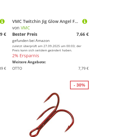
VMC Twitchin Jig Glow Angel Face UV 10,5g X1 Vertikal-Jigkopf
von
VMC
9 €
Bester Preis
7,66 €
gefunden bei
Amazon
zuletzt überprüft am 27.09.2025 um 00:03; der
Preis kann sich seitdem geändert haben.
2% Ersparnis
Weitere Angebote:
39 €
OTTO
7,79 €
- 30%