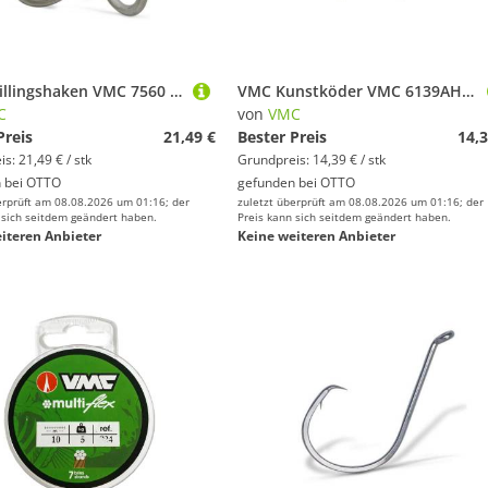
VMC Drillingshaken VMC 7560 Hypercut 6X-Strong Hook Black Nickel - 5 Drillingshaken
VMC Kunstköder VMC 6139AH Light Jigging Assist Hook - Zusatzhaken
C
von
VMC
Preis
21,49 €
Bester Preis
14,3
s: 21,49 € / stk
Grundpreis: 14,39 € / stk
 bei
OTTO
gefunden bei
OTTO
erprüft am 08.08.2026 um 01:16; der
zuletzt überprüft am 08.08.2026 um 01:16; der
 sich seitdem geändert haben.
Preis kann sich seitdem geändert haben.
iteren Anbieter
Keine weiteren Anbieter