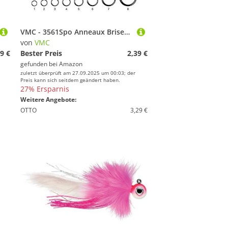
VMC - 3561Spo Anneaux Brises INOX Renforce 7 X7-3561Spo0007I9
von
VMC
9 €
Bester Preis
2,39 €
gefunden bei
Amazon
zuletzt überprüft am 27.09.2025 um 00:03; der
Preis kann sich seitdem geändert haben.
27% Ersparnis
Weitere Angebote:
OTTO
3,29 €