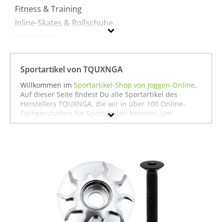
Fitness & Training
Inline-Skates & Rollschuhe
Jagd-Sport
Radsport
Sportausrüstung
Sportartikel von TQUXNGA
Sportausstattung
Willkommen im
Sportartikel-Shop von Joggen-Online
.
Auf dieser Seite findest Du alle Sportartikel des
Herstellers TQUXNGA, die wir in über 100 Online-
TQUXNGA
Fachgeschäften für Sport finden konnten. Um
gezielter zu suchen, kannst Du Dich auch direkt in
Geschlecht
unseren Fachabteilungen für einzelne Sportarten
umschauen. Dort findest Du zum Beispiel alle
Preis
Produkte von
TQUXNGA für die Sportart Angeln
oder
auch alles, was
TQUXNGA für den Sport Fitness &
Farbe
Training
zu bieten hat. Wenn Du dort nicht findest,
was Du suchst, stöbere doch einfach ja nach Deiner
Sportart in der jeweiligen Sportabteilung - wir haben
für fast jeden Sport ein breites Angebot - vom
Laufen
über
Fußball
bis hin zu
Fitness
und
Boxen
. In jedem
Fall wünschen wir Dir viel Spaß und Erfolg mit Deinem