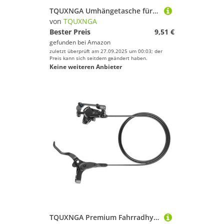
TQUXNGA Umhängetasche für Damen, kleine Umhängetasche, Cord, Bauchtasche, Gürteltasche für Reisen, Sport, Laufen, Wandern, weiß
von
TQUXNGA
Bester Preis
9,51 €
gefunden bei
Amazon
zuletzt überprüft am 27.09.2025 um 00:03; der
Preis kann sich seitdem geändert haben.
Keine weiteren Anbieter
TQUXNGA Premium Fahrradhydraulikscheibenbremsbremssättiger Wetterfestes Design Für All Terrain Bremsräder Hydraulikscheibenbremse