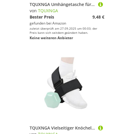
TQUXNGA Umhängetasche für Damen, kleine Umhängetasche, Cord, Bauchtasche, Gürteltasche für Reisen, Sport, Laufen, Wandern, rose
von
TQUXNGA
Bester Preis
9,48 €
gefunden bei
Amazon
zuletzt überprüft am 27.09.2025 um 00:03; der
Preis kann sich seitdem geändert haben.
Keine weiteren Anbieter
TQUXNGA Vielseitiger Knöchelgewichte Mit Regulierbarem Verschluss Atmungsaktiver Unterstützung Für Bein Workouts Fitnessstudio Häuser Verwenden Sie Haltbarkeit