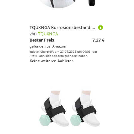
Sport.
TQUXNGA Korrosionsbeständige Fahrrad-Vorbauabdeckungen, Headset-Kappen, staubdichte Headset-Kappen für professionelle Radfahrer und Enthusiasten, leichte Fahrrad-Headset-Oberkappen
von
TQUXNGA
Bester Preis
7,27 €
gefunden bei
Amazon
zuletzt überprüft am 27.09.2025 um 00:03; der
Preis kann sich seitdem geändert haben.
Keine weiteren Anbieter