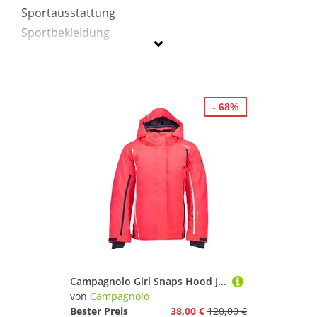
Sportausstattung
Sportbekleidung
Campagnolo
Geschlecht
- 68%
Preis
% Sale
Pink
Campagnolo Girl Snaps Hood Jacket Kinder-Skijacke Red Fluo
von
Campagnolo
Bester Preis
38,00 €
120,00 €