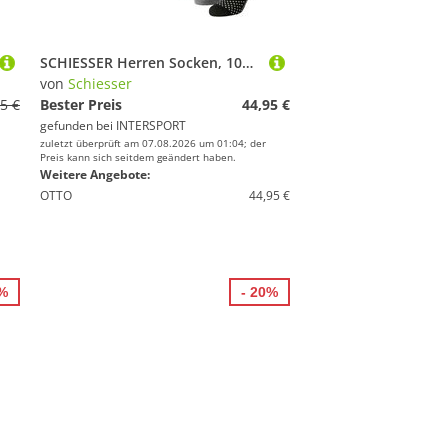
SCHIESSER Herren Socken, 10er Pack - "Bluebird", Baumwoll-Mix, uni/gemustert
von
Schiesser
5 €
Bester Preis
44,95 €
gefunden bei
INTERSPORT
zuletzt überprüft am 07.08.2026 um 01:04; der
Preis kann sich seitdem geändert haben.
Weitere Angebote:
OTTO
44,95 €
9%
- 20%