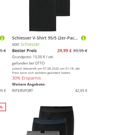
Schiesser V-Shirt 95/5 (2er-Pack) mit tiefem V-Ausschnitt
von
Schiesser
5 €
Bester Preis
29,99 €
39,95 €
Grundpreis: 15,00 € / stk
gefunden bei
OTTO
zuletzt überprüft am 07.08.2026 um 01:18; der
Preis kann sich seitdem geändert haben.
30% Ersparnis
Weitere Angebote:
95 €
INTERSPORT
42,95 €
0%