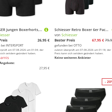
SCHIESSER Jungen Boxerhorts, 2er Pack - Unterhose, Pants, Cotton Stretch, 140-176
Schiesser Retro Boxer 6er Pack 95/5 Essentials (Spar-Set, 6-St) Retro Short / Pant - Baumwolle - ohne Eingriff - Atmungsaktiv
iesser
von
Schiesser
Preis
26,95 €
Bester Preis
67,95 €
79,9
 bei
INTERSPORT
gefunden bei
OTTO
erprüft am 07.08.2026 um 01:04; der
zuletzt überprüft am 07.08.2026 um 01:18; der
 sich seitdem geändert haben.
Preis kann sich seitdem geändert haben.
arnis
Keine weiteren Anbieter
Angebote:
27,95 €
- 2