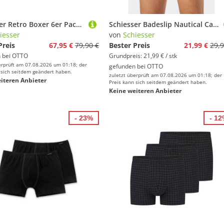
Schiesser Retro Boxer 6er Pack 95/5 Cotton (Spar-Set, 6-St) Retro Short / Pant - Baumwolle - ohne Eingriff - Atmungsaktiv
Schiesser Badeslip Nautical Casual mit extra flacher Reißverschlusstasche
iesser
von
Schiesser
Preis
67,95 €
79,90 €
Bester Preis
21,99 €
29,9
 bei
OTTO
Grundpreis: 21,99 € / stk
erprüft am 07.08.2026 um 01:18; der
gefunden bei
OTTO
 sich seitdem geändert haben.
zuletzt überprüft am 07.08.2026 um 01:18; der
iteren Anbieter
Preis kann sich seitdem geändert haben.
Keine weiteren Anbieter
- 23%
- 1