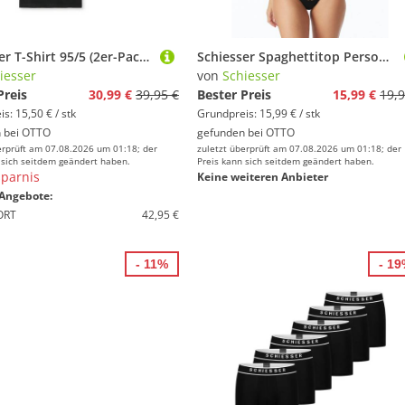
Schiesser T-Shirt 95/5 (2er-Pack) mit Rundhalsausschnitt, Cotton-Mix, Single Jersey
Schiesser Spaghettitop Personal Fit V-Ausschnitt, atmungsaktiv, schmale Träger
iesser
von
Schiesser
Preis
30,99 €
39,95 €
Bester Preis
15,99 €
19,9
s: 15,50 € / stk
Grundpreis: 15,99 € / stk
 bei
OTTO
gefunden bei
OTTO
erprüft am 07.08.2026 um 01:18; der
zuletzt überprüft am 07.08.2026 um 01:18; der
 sich seitdem geändert haben.
Preis kann sich seitdem geändert haben.
parnis
Keine weiteren Anbieter
Angebote:
ORT
42,95 €
- 11%
- 1