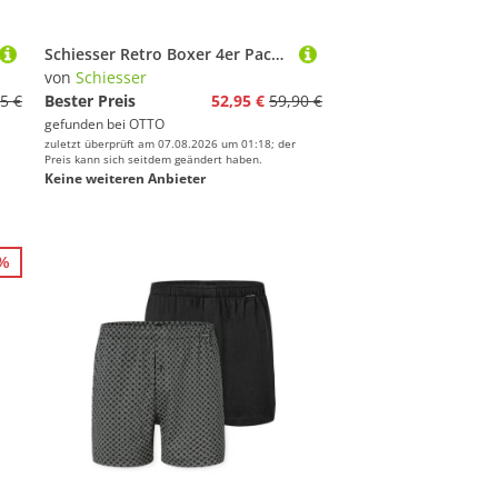
Schiesser Retro Boxer 4er Pack Cotton Essentials (Spar-Set, 4-St) Retro Short / Pant - Baumwolle - ohne Eingriff
von
Schiesser
5 €
Bester Preis
52,95 €
59,90 €
gefunden bei
OTTO
zuletzt überprüft am 07.08.2026 um 01:18; der
Preis kann sich seitdem geändert haben.
Keine weiteren Anbieter
2%