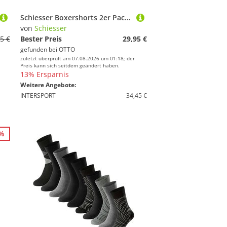
Schiesser Boxershorts 2er Pack Singel-Jersey (Spar-Set, 2-St) Boxershorts - Baumwolle - mit Eingriff - Atmungsaktiv
von
Schiesser
5 €
Bester Preis
29,95 €
gefunden bei
OTTO
zuletzt überprüft am 07.08.2026 um 01:18; der
Preis kann sich seitdem geändert haben.
13% Ersparnis
Weitere Angebote:
INTERSPORT
34,45 €
0%