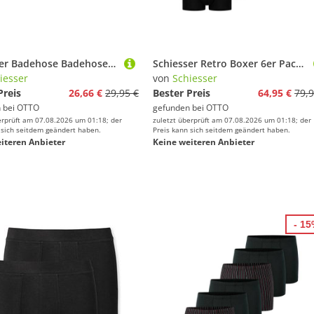
Schiesser Badehose Badehose Slip
Schiesser Retro Boxer 6er Pack - 95/5 - Cotton (Spar-Set) Retro Short / Pant - Baumwolle - ohne Eingriff
iesser
von
Schiesser
Preis
26,66 €
29,95 €
Bester Preis
64,95 €
79,9
 bei
OTTO
gefunden bei
OTTO
erprüft am 07.08.2026 um 01:18; der
zuletzt überprüft am 07.08.2026 um 01:18; der
 sich seitdem geändert haben.
Preis kann sich seitdem geändert haben.
iteren Anbieter
Keine weiteren Anbieter
- 1