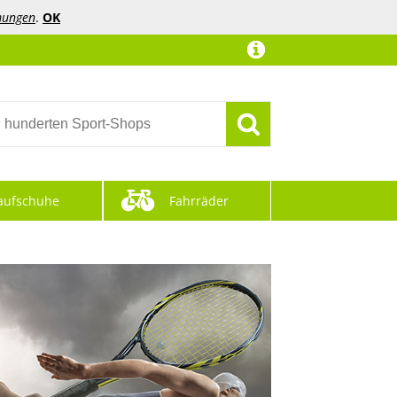
mungen
.
OK
aufschuhe
Fahrräder