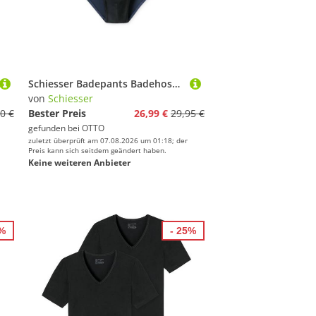
Schiesser Badepants Badehose Slip Komfort
von
Schiesser
0 €
Bester Preis
26,99 €
29,95 €
gefunden bei
OTTO
zuletzt überprüft am 07.08.2026 um 01:18; der
Preis kann sich seitdem geändert haben.
Keine weiteren Anbieter
0%
- 25%