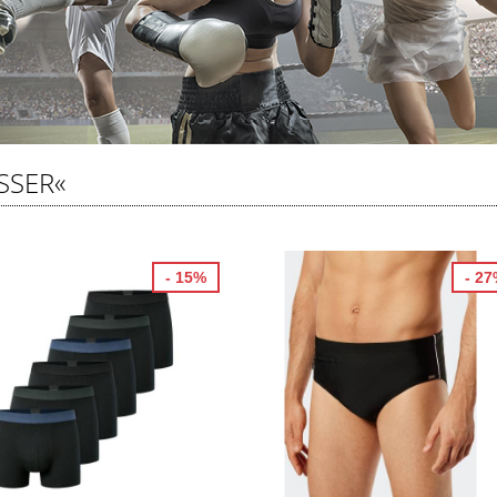
SSER«
- 15%
- 2