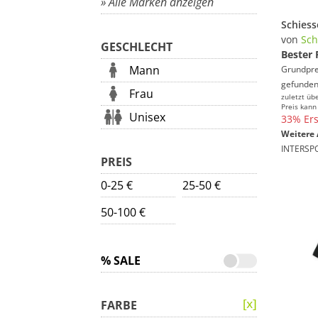
» Alle Marken anzeigen
von
Sch
GESCHLECHT
Bester 
Mann
Grundprei
gefunden
Frau
zuletzt üb
Preis kann
Unisex
33% Ers
Weitere 
INTERSP
PREIS
0-25 €
25-50 €
50-100 €
% SALE
FARBE