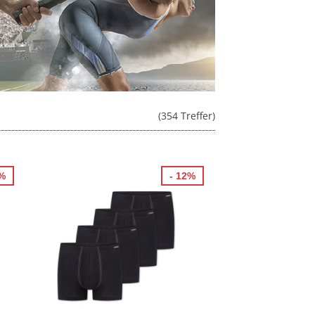
(354 Treffer)
7%
- 12%