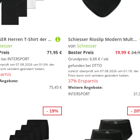
SCHIESSER Herren T-Shirt 4er Pack - Serie "95/5", Rundhals, S-XXL
Schiesser Rioslip Modern Multipacks (3er Pack) Spitzenbänder, Baumwollmischung, Single Jersey
iesser
von
Schiesser
Preis
71,95 €
Bester Preis
19,99 €
24,9
 bei
INTERSPORT
Grundpreis: 6,66 € / stk
erprüft am 07.08.2026 um 01:04; der
gefunden bei
OTTO
 sich seitdem geändert haben.
zuletzt überprüft am 07.08.2026 um 01:18; der
arnis
Preis kann sich seitdem geändert haben.
37% Ersparnis
Angebote:
75,45 €
Weitere Angebote:
INTERSPORT
31,
- 19%
- 2