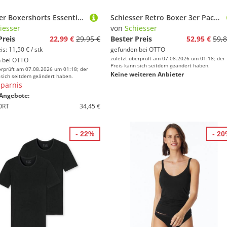
Schiesser Boxershorts Essentials (2er Pack) mit angenehm weichem Bund
Schiesser Retro Boxer 3er Pack Cotton Casual Cotton (Spar-Set, 3-St) Retro Short / Pant - Baumwolle - ohne Eingriff - Atmungsaktiv
iesser
von
Schiesser
Preis
22,99 €
29,95 €
Bester Preis
52,95 €
59,8
s: 11,50 € / stk
gefunden bei
OTTO
zuletzt überprüft am 07.08.2026 um 01:18; der
 bei
OTTO
Preis kann sich seitdem geändert haben.
erprüft am 07.08.2026 um 01:18; der
Keine weiteren Anbieter
 sich seitdem geändert haben.
parnis
Angebote:
ORT
34,45 €
- 22%
- 2