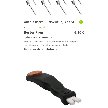
Sport.
Rudern
Schwimmen
Segeln
Aufblasbare Luftventile, Adapter, Nadel, Edelstahl, aufblasbar, für Fußball, Basketball, Fußball, tragbar, 20 Stück
Skateboarding
von
amangul
Sportausrüstung
Bester Preis
6,10 €
gefunden bei
Amazon
Sportausstattung
zuletzt überprüft am 27.09.2025 um 00:03; der
Sportbekleidung
Preis kann sich seitdem geändert haben.
Keine weiteren Anbieter
Sportschuhe
Tauchen & Schnorcheln
Tennis
Turnen & Gymnastik
Yoga
amangul
Geschlecht