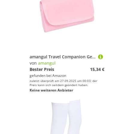
amangul Travel Companion Geldbeutel, 6 Fächer, wasserabweisend, Oxford-Gewebe, für Reisepässe, für Männer und Frauen, mehrere Währungen, Reisebrieftasche, B, Mass Beauty
von
amangul
Bester Preis
15,34 €
gefunden bei
Amazon
zuletzt überprüft am 27.09.2025 um 00:03; der
Preis kann sich seitdem geändert haben.
Keine weiteren Anbieter