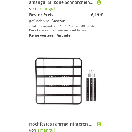
amangul Silikone Schnorcheln Keeper Freisetzung Schnell Maskengürtel Clip Flexible Schnorchelausrüstung Zubehör Zum Tauchen Schwimmstauchmaske Clip
von
amangul
Bester Preis
6,19 €
gefunden bei
Amazon
zuletzt überprüft am 27.09.2025 um 00:03; der
Preis kann sich seitdem geändert haben.
Keine weiteren Anbieter
Hochfestes Fahrrad Hinteren Rack Metallrahmen Ladungsregalen Füllen Sie Schnell Träger wasserdichte Fahrräder Gepäckstill
von
amangul