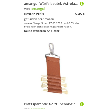
amangul Würfelbeutel, Astrolabäer, dicke Wahrsagungen, Pendel, Tischdecke, Requisiten, Brettspiel, Baumwolle, Schmuckaufbewahrung, Würfel, blau
von
amangul
Bester Preis
5,45 €
gefunden bei
Amazon
zuletzt überprüft am 27.09.2025 um 00:03; der
Preis kann sich seitdem geändert haben.
Keine weiteren Anbieter
Platzsparende Golfzubehör-Organizer, abnehmbarer Schlüsselanhänger-Clip, wetterbeständig, PU-Konstruktion, Sport, unverzichtbare Golfte-Taschen mit Metallbeschlägen