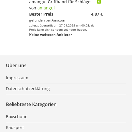
amangul Griffband für Schläger, rutschfest, für Badmintons, Schläger, Pickleballs, Tennis, Griffkopf, rutschfeste Schweißband
von
amangul
Bester Preis
4,87 €
gefunden bei
Amazon
zuletzt überprüft am 27.09.2025 um 00:03; der
Preis kann sich seitdem geändert haben.
Keine weiteren Anbieter
Über uns
Impressum
Datenschutzerklärung
Beliebteste Kategorien
Boxschuhe
Radsport