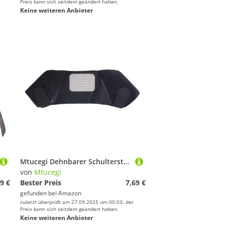
Preis kann sich seitdem geändert haben.
Keine weiteren Anbieter
Mtucegi Dehnbarer Schulterstütze Wickel Mit Feuchtigkeit Docht Waschmittel Halswirbelsäulenschutzschutz Für Wanderbüro Oder Ausflug Feuchtigkeit Dochte Sport Schulterwicke
von
Mtucegi
9 €
Bester Preis
7,69 €
gefunden bei
Amazon
zuletzt überprüft am 27.09.2025 um 00:03; der
Preis kann sich seitdem geändert haben.
Keine weiteren Anbieter