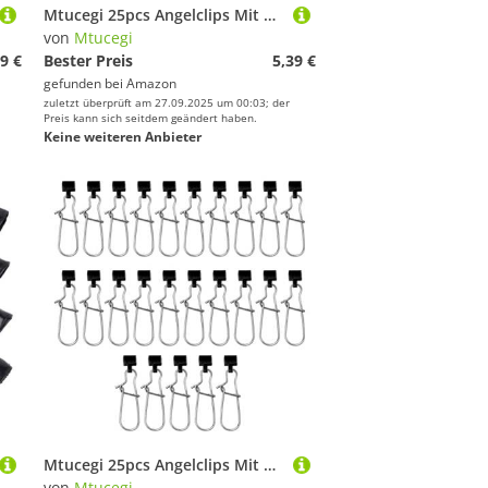
Mtucegi 25pcs Angelclips Mit Kopfstahl Und Verriegelungssenkern Für Salzwasser/Süßwasser Tackle Edelstahllinien Schüsse Sperren Schneller Die Clips Ändern
von
Mtucegi
9 €
Bester Preis
5,39 €
gefunden bei
Amazon
zuletzt überprüft am 27.09.2025 um 00:03; der
Preis kann sich seitdem geändert haben.
Keine weiteren Anbieter
Mtucegi 25pcs Angelclips Mit Kopfstahl Und Verriegelungssenkern Für Salzwasser/Süßwasser Tackle Edelstahllinien Schüsse Sperren Schneller Die Clips Ändern
von
Mtucegi