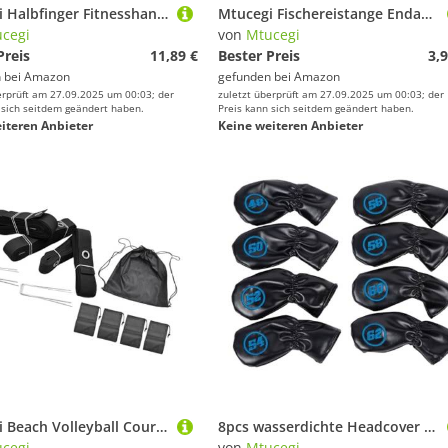
Mtucegi Halbfinger Fitnesshandschuhe Schlupfbeständiges Gewichtshebedichtungsabsorption Für Workouts Krafttraining Radfahren Radfahren
Mtucegi Fischereistange Endabdeckung Silikon Fisch Endschutzschutzschutzbeschützerabdeckung Accessoire Fishing Rod Schutzhülle
cegi
von
Mtucegi
Preis
11,89 €
Bester Preis
3,9
 bei
Amazon
gefunden bei
Amazon
erprüft am 27.09.2025 um 00:03; der
zuletzt überprüft am 27.09.2025 um 00:03; der
 sich seitdem geändert haben.
Preis kann sich seitdem geändert haben.
iteren Anbieter
Keine weiteren Anbieter
Mtucegi Beach Volleyball Courts Grenzen Linienkits Mit Bodennägeln Gurtmarker Volleyball Bodennägeln
8pcs wasserdichte Headcover Golfs Iron Club Kopfbezüge PU Lederabdeckungen Stangen Schutzhüllen Dauernde wasserdichte Eisenkopfabdeckung Und Headcover
cegi
von
Mtucegi