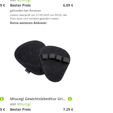
9 €
Bester Preis
6,09 €
gefunden bei
Amazon
zuletzt überprüft am 27.09.2025 um 00:03; der
Preis kann sich seitdem geändert haben.
Keine weiteren Anbieter
Mtucegi Gewichtslebeditur Grip Pad Slip Widerstandshaltiges Handkissen Vier Finger Training Handschuh Fitness Gewichtheber Grip Handschuhe Fitnesshandschuhe
von
Mtucegi
9 €
Bester Preis
7,29 €