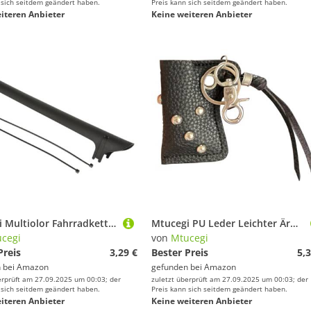
 sich seitdem geändert haben.
Preis kann sich seitdem geändert haben.
iteren Anbieter
Keine weiteren Anbieter
Mtucegi Multiolor Fahrradketten Wachkleber Dicker Verschleißschutzschutz Für Verschiedene Radsportliebhaber Durabilitätsbike Beschützer
Mtucegi PU Leder Leichter Ärmel Schlüsselbund Hanging Dekoration Taille Kordschlüsselhalter Taschenschutz Für Wandercamping Taschenschütze
cegi
von
Mtucegi
Preis
3,29 €
Bester Preis
5,3
 bei
Amazon
gefunden bei
Amazon
erprüft am 27.09.2025 um 00:03; der
zuletzt überprüft am 27.09.2025 um 00:03; der
 sich seitdem geändert haben.
Preis kann sich seitdem geändert haben.
iteren Anbieter
Keine weiteren Anbieter