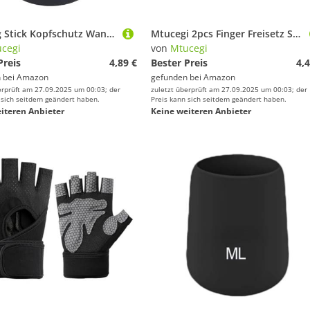
Walking Stick Kopfschutz Wandermasten Ersatztipp Trekking Sticks Endabdeckung Pads Pads Pad Puffer
Mtucegi 2pcs Finger Freisetz Schnell Hebel Klappschlüssel Schränke Schnallen Rollerschlüssel Schränner Schutzverschluss Für M365 Elektrische Rollerzubehör
cegi
von
Mtucegi
Preis
4,89 €
Bester Preis
4,4
 bei
Amazon
gefunden bei
Amazon
erprüft am 27.09.2025 um 00:03; der
zuletzt überprüft am 27.09.2025 um 00:03; der
 sich seitdem geändert haben.
Preis kann sich seitdem geändert haben.
iteren Anbieter
Keine weiteren Anbieter