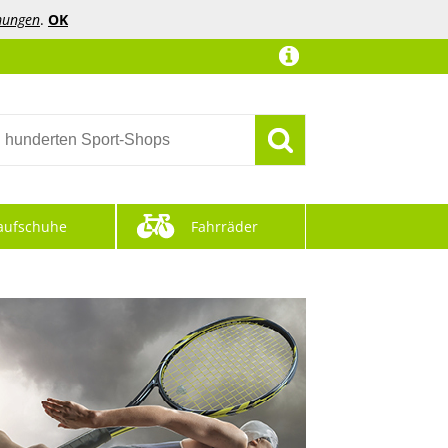
mungen
.
OK
aufschuhe
Fahrräder