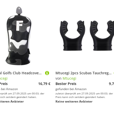
Practical Golfs Club Headcover Soft Plüschfutter Staubdes PU Ledertextur Geeignet Für Quadrat Absatz Wellen Putter PU Leder Golf Club Cover
Mtucegi 2pcs Scubas Tauchregler Mundstück SCUBAS Schnorcheln Silikon Schnorchel Mundstück
cegi
von
Mtucegi
Preis
16,79 €
Bester Preis
9,7
 bei
Amazon
gefunden bei
Amazon
erprüft am 27.09.2025 um 00:03; der
zuletzt überprüft am 27.09.2025 um 00:03; der
 sich seitdem geändert haben.
Preis kann sich seitdem geändert haben.
iteren Anbieter
Keine weiteren Anbieter