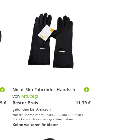
Nicht Slip Fahrräder Handschuhe Langschläfe Fahrrad Leicht Gewicht Sonnenschutz Für Frauen Menschen Atmungsaktives Leichtes Gewicht Handschuh
von
Mtucegi
9 €
Bester Preis
11,39 €
gefunden bei
Amazon
zuletzt überprüft am 27.09.2025 um 00:03; der
Preis kann sich seitdem geändert haben.
Keine weiteren Anbieter