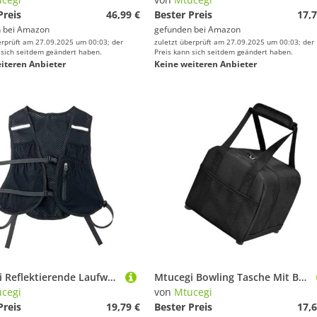
Preis
46,99 €
Bester Preis
17,7
 bei
Amazon
gefunden bei
Amazon
erprüft am 27.09.2025 um 00:03; der
zuletzt überprüft am 27.09.2025 um 00:03; der
 sich seitdem geändert haben.
Preis kann sich seitdem geändert haben.
iteren Anbieter
Keine weiteren Anbieter
Mtucegi Reflektierende Laufweste Mit Telefonhalter Leichtes Gewicht Running Rucksacks Wasserblasenpack Für Männer Frauen Radfahren Wanderwanderung Zum Wandern Und Pendeln
Mtucegi Bowling Tasche Mit Ballhandtasche Gepolsterter Single Für Outdoor Sports Fitnessstudio Mit Gepolsterter Halterhandtasche Für Outdoor
cegi
von
Mtucegi
Preis
19,79 €
Bester Preis
17,6