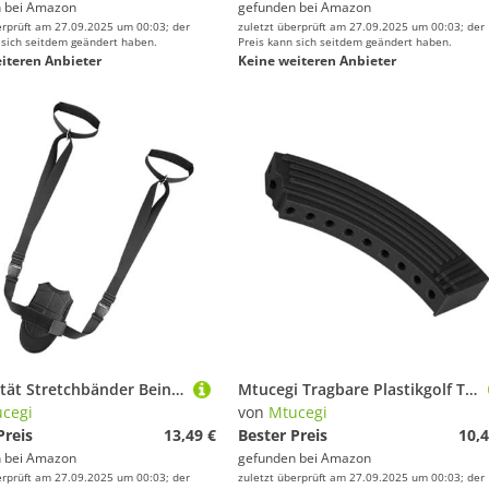
 bei
Amazon
gefunden bei
Amazon
erprüft am 27.09.2025 um 00:03; der
zuletzt überprüft am 27.09.2025 um 00:03; der
 sich seitdem geändert haben.
Preis kann sich seitdem geändert haben.
iteren Anbieter
Keine weiteren Anbieter
Flexibilität Stretchbänder Beinstierbarrband Verstellbare Übungsbänder Fußstreckgürtel Für Fitnessstudio Haus Und Multifunktionales Dehnungsbeinbein Und Wadenbetrieb Freien Freien
Mtucegi Tragbare Plastikgolf Tees Träger 9 Loch Golf Organisatoren Aufbewahrung Clip Ball Bolzen Zubehör Loch Golf Organizer
cegi
von
Mtucegi
Preis
13,49 €
Bester Preis
10,4
 bei
Amazon
gefunden bei
Amazon
erprüft am 27.09.2025 um 00:03; der
zuletzt überprüft am 27.09.2025 um 00:03; der