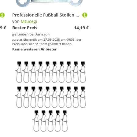
Professionelle Fußball Stollen Stollen Nonslip Metal Stlepe Wetterfestes Metallspitzen Mit Niedrigem Gewicht Fußball Zubehör Leichtfalle Fußballschuhschuh Studs
von
Mtucegi
9 €
Bester Preis
14,19 €
gefunden bei
Amazon
zuletzt überprüft am 27.09.2025 um 00:03; der
Preis kann sich seitdem geändert haben.
Keine weiteren Anbieter