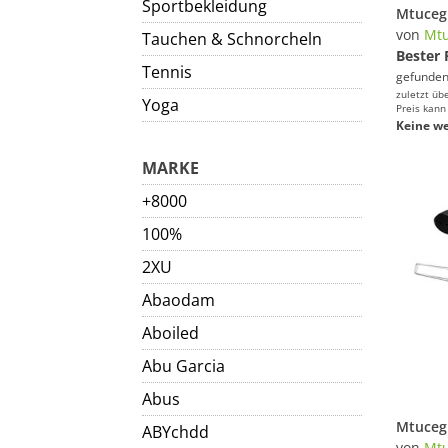
Sportbekleidung
von
Mtu
Tauchen & Schnorcheln
Bester 
Tennis
gefunden
zuletzt üb
Yoga
Preis kann
Keine we
MARKE
+8000
100%
2XU
Abaodam
Aboiled
Abu Garcia
Abus
ABYchdd
von
Mtu