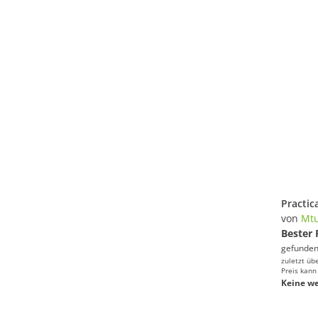
von
Mtu
Bester 
gefunden
zuletzt üb
Preis kann
Keine we