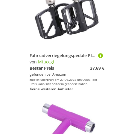
Fitnesszubehör von Mtucegi
Zelte
Handschuhe von Mtucegi
Mtucegi
Kletterausrüstung von Mtucegi
Geschlecht
Schläger & Stöcke von Mtucegi
Preis
Schlafsäcke von Mtucegi
Fahrradverriegelungspedale Plattenadapter Wandler Straßenkonvertion Für Verschiedene Radsportsysteme Hohe Lastkapazität
Farbe
von
Mtucegi
Brillen von Mtucegi
Boards von Mtucegi
Bester Preis
37,69 €
gefunden bei
Amazon
Messgeräte von Mtucegi
zuletzt überprüft am 27.09.2025 um 00:03; der
Preis kann sich seitdem geändert haben.
Keine weiteren Anbieter
Gewichte von Mtucegi
Zelte von Mtucegi
Luftpumpen von Mtucegi
Wintersportausrüstung von Mtucegi
Bälle von Mtucegi
Lampen von Mtucegi