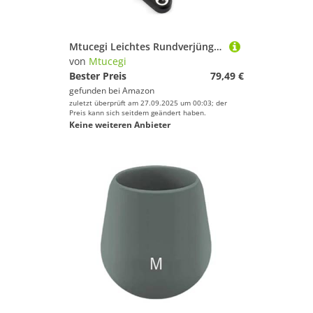
Mtucegi Leichtes Rundverjüngungsverjüngungsgräbchen Kettenradkettenrad Aluminiumlegierungen Kurbenrad Teil Zur Verbesserung Der Radsport Effizienz Haltbarkeit Crankset Bottom Brackets
von
Mtucegi
Bester Preis
79,49 €
gefunden bei
Amazon
zuletzt überprüft am 27.09.2025 um 00:03; der
Preis kann sich seitdem geändert haben.
Keine weiteren Anbieter