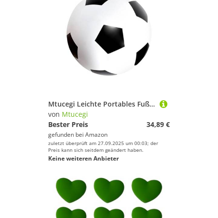
Mtucegi Leichte Portables Fußball Großer Aufblasbarer Strandball Outdoor Wasser Spielen Für Beach Parties School Event Großes Farbenfrohe Poolspielzeug
von
Mtucegi
Bester Preis
34,89 €
gefunden bei
Amazon
zuletzt überprüft am 27.09.2025 um 00:03; der
Preis kann sich seitdem geändert haben.
Keine weiteren Anbieter