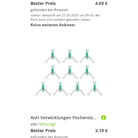
Bester Preis
4,69 €
gefunden bei
Amazon
zuletzt überprüft am 27.09.2025 um 00:03; der
Preis kann sich seitdem geändert haben.
Keine weiteren Anbieter
Anti Verwicklungen Fischereizubehörlinie Space Bifurcation Swivels Für Doppelhaken Subline Splitter Bindungs ​​ Werkzeuglinie Space Bifurcation Swivels Rings Schütze Gerät Für Doppelhaken Subline
von
Mtucegi
Bester Preis
3,19 €
gefunden bei
Amazon