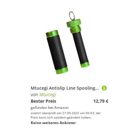
Mtucegi Antislip Line Spooling Pull Drag Tool Professionelle Angelschnüre Knoten Puller Knoten Bindungswerkzeuge Dauerhafte Linienknoten Gerät Für Süßwassersalzwasser
von
Mtucegi
Bester Preis
12,79 €
gefunden bei
Amazon
zuletzt überprüft am 27.09.2025 um 00:03; der
Preis kann sich seitdem geändert haben.
Keine weiteren Anbieter