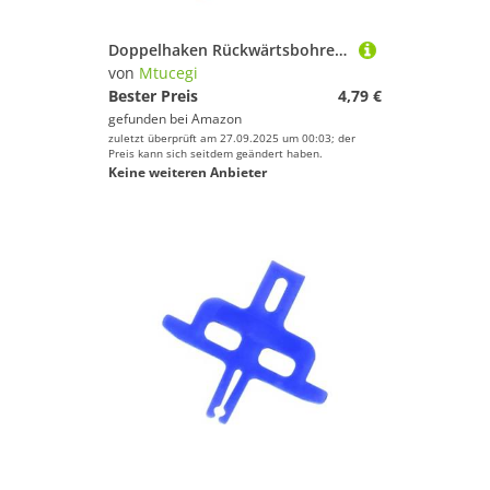
Doppelhaken Rückwärtsbohrer Rigs Schwimmköder Haar Mit Platzbohne Für Süßwasser Und Salzwasser Doppelte Rückseite Fischt
von
Mtucegi
Bester Preis
4,79 €
gefunden bei
Amazon
zuletzt überprüft am 27.09.2025 um 00:03; der
Preis kann sich seitdem geändert haben.
Keine weiteren Anbieter