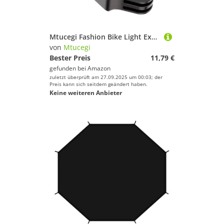
Mtucegi Fashion Bike Light Extenders Fahrräder Lenker Vordermontage Für Actionkameras Und Radsportsicherung Freisetz Schneller Fahrradlichtkameramamerashalter
von
Mtucegi
Bester Preis
11,79 €
gefunden bei
Amazon
zuletzt überprüft am 27.09.2025 um 00:03; der
Preis kann sich seitdem geändert haben.
Keine weiteren Anbieter