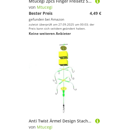
Mtucegi 2pcs Finger Freisetz Schnell Hebel Klappschlüssel Schränke Schnallen Rollerschlüssel Schränner Schutzverschluss Für M365 Elektrische Rollerzubehör
von
Mtucegi
Bester Preis
4,49 €
gefunden bei
Amazon
zuletzt überprüft am 27.09.2025 um 00:03; der
Preis kann sich seitdem geändert haben.
Keine weiteren Anbieter
Anti Twist Ärmel Design Stachelhakenfischerei Tackle Backhead Carp Anti Bottom Suspension Schweben
von
Mtucegi