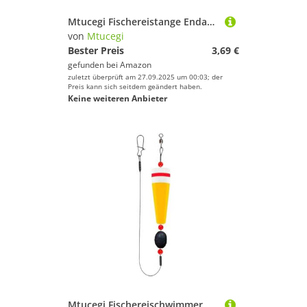
Mtucegi Fischereistange Endabdeckung Silikon Fisch Endschutzschutzschutzbeschützerabdeckung Accessoire Fishing Rod Schutzhülle
von
Mtucegi
Bester Preis
3,69 €
gefunden bei
Amazon
zuletzt überprüft am 27.09.2025 um 00:03; der
Preis kann sich seitdem geändert haben.
Keine weiteren Anbieter
Mtucegi Fischereischwimmer Und Bobbers Knallten Korken Rigs Gewichtete Bojen Für Süßwasser Dauerhaftes Fischerei Schweben Und