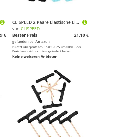
CLISPEED 2 Paare Elastische Eiskunstlauf Kufenüberzüge aus Weichem Strapazierfähiger Kufenschutz für Schlittschuhe und Hockeyskates Praktische Kufenhüllen für Mädchen
von
CLISPEED
9 €
Bester Preis
21,10 €
gefunden bei
Amazon
zuletzt überprüft am 27.09.2025 um 00:03; der
Preis kann sich seitdem geändert haben.
Keine weiteren Anbieter