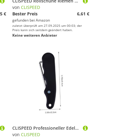
CLISPEED Rollschuhe Riemen Ersatzriemen mit Verstellbarer Schnalle PVC Strap für Rollschuhe und Schlittschuhe Skate Fixing Strap für Jungen und Mädchen Outdoor Zubehör
von
CLISPEED
5 €
Bester Preis
6,61 €
gefunden bei
Amazon
zuletzt überprüft am 27.09.2025 um 00:03; der
Preis kann sich seitdem geändert haben.
Keine weiteren Anbieter
CLISPEED Professioneller Edelstahl Schnürsenkelspanner für Schlittschuhe und Kompakt Sorgt für Festen Sitz und Sicheren Halt bei Eishockey Eiskunstlaufschuhen Praktisches Zubehör für
von
CLISPEED