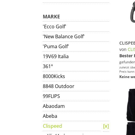
MARKE
'Ecco Golf'
'New Balance Golf'
'Puma Golf'
von
CLI
Bester 
19V69 Italia
gefunden
361°
zuletzt üb
Preis kann
8000Kicks
Keine we
8848 Outdoor
99FLIPS
Abaodam
Abeba
Clispeed