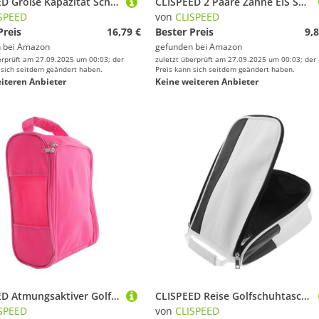
CLISPEED Große Kapazität Schuhbeutel für Golfschuhe Tragbare Leichte Sportschuh Tasche mit Reise Aufbewahrung und Staubschutz Vielseitiger Organizer für Schuhe und Kleine Gegenstände im
CLISPEED 2 Paare Zähne EIS Spikes Schuhüberzüge rutschfeste Spikes für Winter Outdoor Elastisch Passend für Sneaker Stiefel Unisex Leicht und Sicher mit Verstellbarem Gurt Schwarz
SPEED
von
CLISPEED
Preis
16,79 €
Bester Preis
9,8
 bei
Amazon
gefunden bei
Amazon
erprüft am 27.09.2025 um 00:03; der
zuletzt überprüft am 27.09.2025 um 00:03; der
 sich seitdem geändert haben.
Preis kann sich seitdem geändert haben.
iteren Anbieter
Keine weiteren Anbieter
CLISPEED Atmungsaktiver Golf Schuhbeutel aus Oxford mit Reißverschluss Leichter Tragbarer Schuh Organizer für Damen und Herren Vielseitige Aufbewahrung für Sportschuhe und Reisen
CLISPEED Reise Golfschuhtasche Golftaschen Golfschuhtasche Für wasserdichte Tragbare Schuhtasche Golfschuh Tragetaschen Für Damen Wasserdicht
SPEED
von
CLISPEED