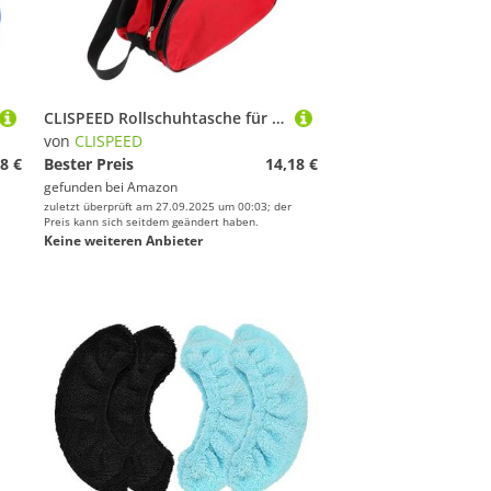
CLISPEED Rollschuhtasche für Verstellbarer Schultergurt Rucksack und Umhängetasche Geeignet für Rollschuhe Inline Skates Schlittschuhe Robust und Vielseitig für Outdoor Sportarten
von
CLISPEED
8 €
Bester Preis
14,18 €
gefunden bei
Amazon
zuletzt überprüft am 27.09.2025 um 00:03; der
Preis kann sich seitdem geändert haben.
Keine weiteren Anbieter