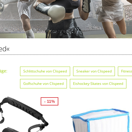
ed«
äge:
Schlittschuhe von Clispeed
Sneaker von Clispeed
Fitnes
Golfschuhe von Clispeed
Eishockey-Skates von Clispeed
- 11%