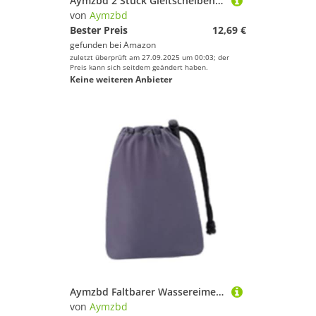
Aymzbd 2 Stück Gleitscheiben Core Trainingsgleiter Gleitplatten Doppelseitig für Teppich Und Glatte Böden für Rumpftraining für Frauen Und Männer, Lila
von
Aymzbd
Bester Preis
12,69 €
gefunden bei
Amazon
zuletzt überprüft am 27.09.2025 um 00:03; der
Preis kann sich seitdem geändert haben.
Keine weiteren Anbieter
Aymzbd Faltbarer Wassereimer, Wasserbehälter, Campingausrüstung, Auslaufsicher, Camping Waschbecken für Notfälle, Wohnmobile, Rucksackreise, Lila
von
Aymzbd