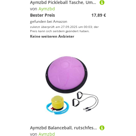
Aymzbd Pickleball Tasche, Umhängetasche für Herren Und Damen, Leichte Mehrzweck Aufbewahrungstasche für Outdoor Sportarten, Lila
von
Aymzbd
Bester Preis
17,89 €
gefunden bei
Amazon
zuletzt überprüft am 27.09.2025 um 00:03; der
Preis kann sich seitdem geändert haben.
Keine weiteren Anbieter
Aymzbd Balanceball, rutschfeste Unterseite, Fitness mit Widerstandsbändern Und Pumpe, Tanzausrüstung, Lila
von
Aymzbd