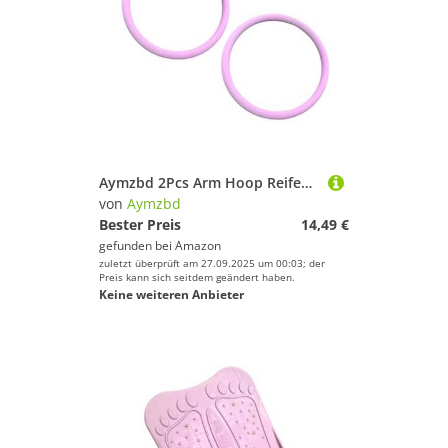
Aymzbd 2Pcs Arm Hoop Reifen 33 cm Durchmesser, Fitnesskreis für Arme, Arm Hula Hoop zum Winkearme Trainieren, Leiser Schaumstoff-Fitnessreifen für Fitnessstudio zu Hause Workout, Lila
von
Aymzbd
Bester Preis
14,49 €
gefunden bei
Amazon
zuletzt überprüft am 27.09.2025 um 00:03; der
Preis kann sich seitdem geändert haben.
Keine weiteren Anbieter