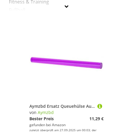
Fitness & Training
Fußball
Inline-Skates & Rollschuhe
Jagd-Sport
Radsport
Schwimmen
Sportausrüstung
Sportbekleidung
Tennis
Turnen & Gymnastik
Yoga
Aymzbd
Aymzbd Ersatz Queuehülse Aus Acryl, Ersatzteile, DIY Komponente für Neun Ball Stöcke mit Großer Spitze, Massiver Stab, 14 Mm Durchmesser, Lila
von
Aymzbd
Geschlecht
Bester Preis
11,29 €
gefunden bei
Amazon
Preis
zuletzt überprüft am 27.09.2025 um 00:03; der