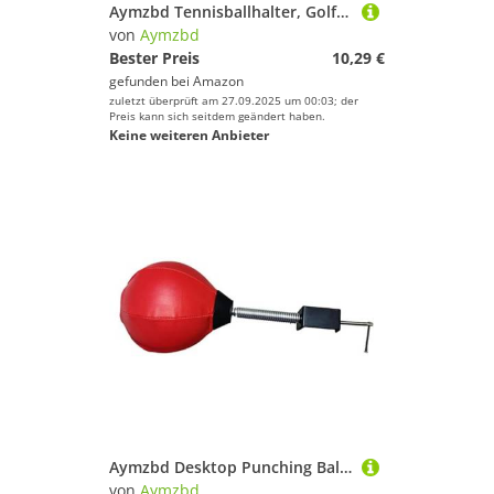
Aymzbd Tennisballhalter, Golfbälle, Gürteltasche für Training, Pickleball, Fitness
von
Aymzbd
Bester Preis
10,29 €
gefunden bei
Amazon
zuletzt überprüft am 27.09.2025 um 00:03; der
Preis kann sich seitdem geändert haben.
Keine weiteren Anbieter
Aymzbd Desktop Punching Ball Volleyball Training Sport Zähler Top Schlagen Ball
von
Aymzbd