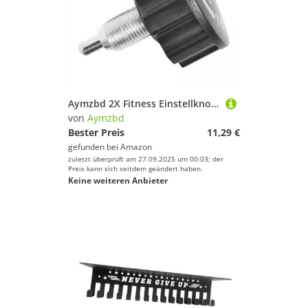
Boxsäcke & Boxzubehör von Aymzbd
Schlafsäcke von Aymzbd
Kugeln von Aymzbd
Boards von Aymzbd
Lampen von Aymzbd
Aymzbd 2X Fitness Einstellknopf, Sportfahrrad Zugstift, Federknopf, Universal Sicherungsstifte für Indoor Heimtrainer, Langlebig für Trainingsgeräte
von
Aymzbd
Navigation von Aymzbd
Bester Preis
11,29 €
gefunden bei
Amazon
Markierungen von Aymzbd
zuletzt überprüft am 27.09.2025 um 00:03; der
Preis kann sich seitdem geändert haben.
Keine weiteren Anbieter
Outdoor Funsport von Aymzbd