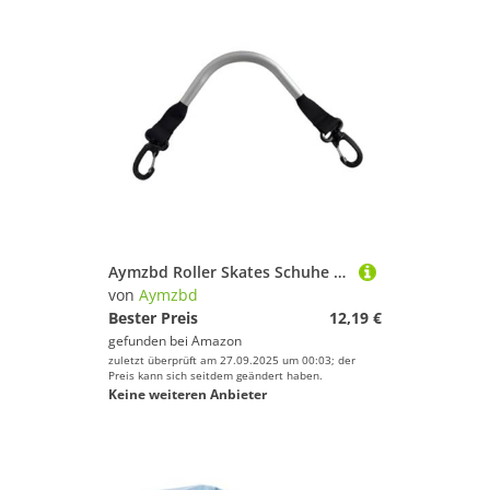
Aymzbd Roller Skates Schuhe Aufhängeband Skistiefel Trageriemen Haken Tragriemen mit Ergonomischem Handgriff Aus Festem Polyester für Outdoor Skigebiet Turnh, Schwarz
von
Aymzbd
Bester Preis
12,19 €
gefunden bei
Amazon
zuletzt überprüft am 27.09.2025 um 00:03; der
Preis kann sich seitdem geändert haben.
Keine weiteren Anbieter