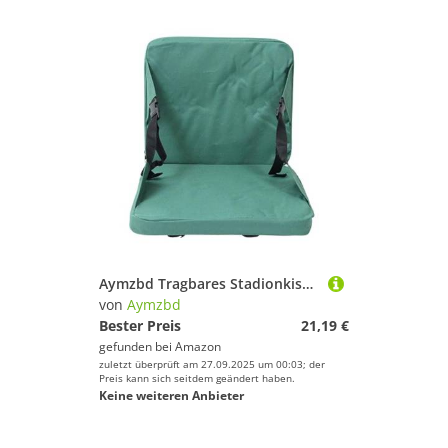
Aymzbd Tragbares Stadionkissen, Dickes Kissen, Matte, Mehrzweckstuhl Aus Oxford Stoff, Gepolsterter Sitz für Picknick, Rasen Und Wandern, GrÜn
von
Aymzbd
Bester Preis
21,19 €
gefunden bei
Amazon
zuletzt überprüft am 27.09.2025 um 00:03; der
Preis kann sich seitdem geändert haben.
Keine weiteren Anbieter