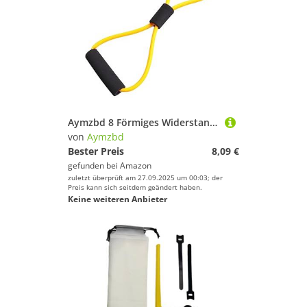
Aymzbd 8 Förmiges Widerstandsband, Übungsschlauchband, Arme, Fitness Klimmzugausrüstung, Brustexpander, für, Bodybuilding, Frauen Und Männer, GELB
von
Aymzbd
Bester Preis
8,09 €
gefunden bei
Amazon
zuletzt überprüft am 27.09.2025 um 00:03; der
Preis kann sich seitdem geändert haben.
Keine weiteren Anbieter