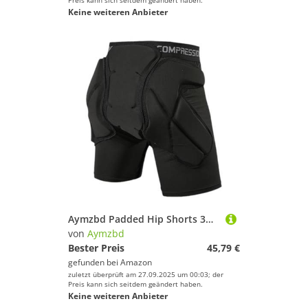
Preis kann sich seitdem geändert haben.
Keine weiteren Anbieter
Aymzbd Padded Hip Shorts 3D Protektorhose für Steißbein Und Hüftschutz Flexible Eva Schaumstoffpolster Atmungsaktive Materialstruktur für Skaten Skifahren O, Schwarz XL
von
Aymzbd
Bester Preis
45,79 €
gefunden bei
Amazon
zuletzt überprüft am 27.09.2025 um 00:03; der
Preis kann sich seitdem geändert haben.
Keine weiteren Anbieter