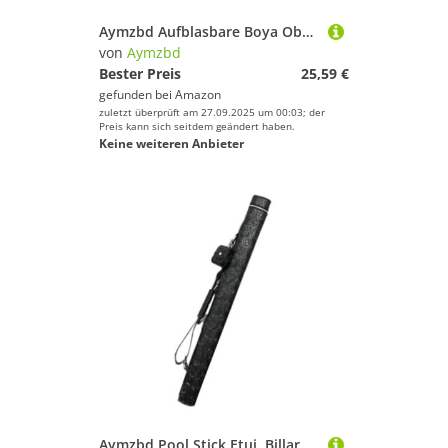
Aymzbd Aufblasbare Boya Oberflächenmarkerversorgungen für Hochvissibilitätsteam Tauch Signalrohr für Outdoor Sportarten, Rot
von
Aymzbd
Bester Preis
25,59 €
gefunden bei
Amazon
zuletzt überprüft am 27.09.2025 um 00:03; der
Preis kann sich seitdem geändert haben.
Keine weiteren Anbieter
Aymzbd Pool Stick Etui, Billard Stick Tragetasche, 2 Löcher, Leichter Reißverschluss, Strapazierfähig, Kratzfest, Tragbare Aufbewahrungs Tragetasche, Schwarz