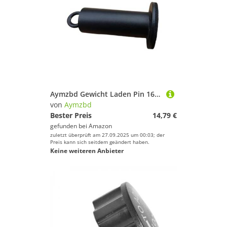
Wintersportausrüstung von Aymzbd
Schlafsäcke
Schläger & Stöcke
Schläger & Stöcke von Aymzbd
Springseile
Fahrräder & Zubehör von Aymzbd
Taschen & Rucksäcke
Wassersportausrüstung
Zelte von Aymzbd
Wintersportausrüstung
Kletterausrüstung von Aymzbd
Zelte
Aymzbd Gewicht Laden Pin 16cm Tragbare Zubehör Bodybuilding Fitness Eisen Hause
von
Aymzbd
Matten & Kissen von Aymzbd
Bester Preis
14,79 €
Aymzbd
gefunden bei
Amazon
Luftpumpen von Aymzbd
zuletzt überprüft am 27.09.2025 um 00:03; der
Preis kann sich seitdem geändert haben.
Geschlecht
Keine weiteren Anbieter
Brillen von Aymzbd
Preis
Handschuhe von Aymzbd
% Sale
Helme von Aymzbd
Gewichte von Aymzbd
Farbe
Springseile von Aymzbd