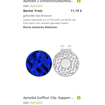
Aymzbd 2 Schlittschuhkufenabdeckungen, Eiskunstlauf Kufenschützer, L, Grau
von
Aymzbd
Bester Preis
11,19 €
gefunden bei
Amazon
zuletzt überprüft am 27.09.2025 um 00:03; der
Preis kann sich seitdem geändert haben.
Keine weiteren Anbieter
Aymzbd Golfhut Clip, Kappen Clip, Tragbarer Dekorativer Golf Zubehör Ballmarkerhalter Aus Legierung für Damen, Herren, Geschenk, Königsblau
von
Aymzbd