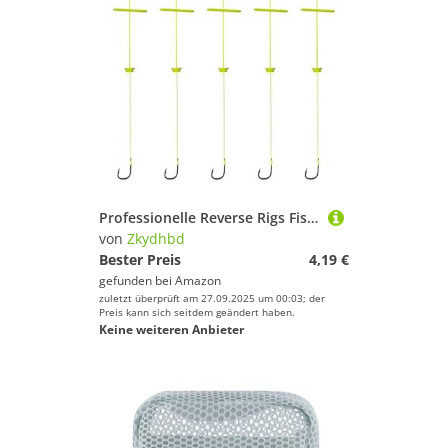
Professionelle Reverse Rigs Fishhook Leichte Käfig Feeder Kohlenstoffstahl Anti Design Süßwassersee Köder Federung Haken Anti Boden Bohrinseln Fischerköder
von
Zkydhbd
Bester Preis
4,19 €
gefunden bei
Amazon
zuletzt überprüft am 27.09.2025 um 00:03; der
Preis kann sich seitdem geändert haben.
Keine weiteren Anbieter