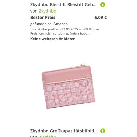
Zkydhbd Bleistift Bleistift Gehäuse Wasserbeständiger Stiftbeutel 2 Fachmarker Speicherbeutel Tragbare Kunstversorgungsorganisatoren Plastikstifte Für Studenten
von
Zkydhbd
Bester Preis
6,09 €
gefunden bei
Amazon
zuletzt überprüft am 27.09.2025 um 00:03; der
Preis kann sich seitdem geändert haben.
Keine weiteren Anbieter
Zkydhbd Großkapazitätsbifold Brieftasche Frauen PU Lederausstattung Mit Kreditkarteninhabern Kompakte Und Leichte Damen Geldbeutel Geldbeutel