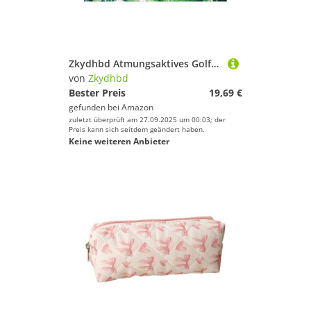
Deinem Sport.
Geschlecht
Preis
Zkydhbd Atmungsaktives Golfwagen Sitzschutzschutz Tränenresistente Stoff Fastup Guard Design Schnellveröffentlichung Golfwagenzubehör
Farbe
von
Zkydhbd
Bester Preis
19,69 €
gefunden bei
Amazon
zuletzt überprüft am 27.09.2025 um 00:03; der
Preis kann sich seitdem geändert haben.
Keine weiteren Anbieter