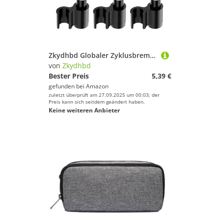
Zkydhbd Globaler Zyklusbremslinie Für 5 Mm/Mm Externer Bremsrohr Und Kabelpfad Zyklus Rahmenkabel Pfadverbindung
von
Zkydhbd
Bester Preis
5,39 €
gefunden bei
Amazon
zuletzt überprüft am 27.09.2025 um 00:03; der
Preis kann sich seitdem geändert haben.
Keine weiteren Anbieter