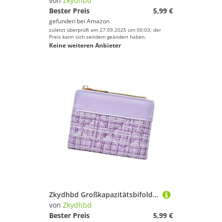
von
Zkydhbd
Bester Preis
5,99 €
gefunden bei
Amazon
zuletzt überprüft am 27.09.2025 um 00:03; der
Preis kann sich seitdem geändert haben.
Keine weiteren Anbieter
Zkydhbd Großkapazitätsbifold Brieftasche Frauen PU Lederausstattung Mit Kreditkarteninhabern Kompakte Und Leichte Damen Geldbeutel Geldbeutel
von
Zkydhbd
Bester Preis
5,99 €