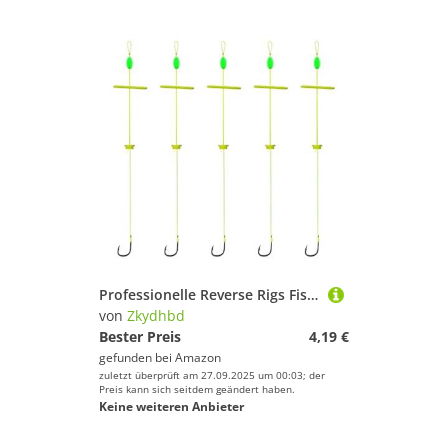
Professionelle Reverse Rigs Fishhook Leichte Käfig Feeder Kohlenstoffstahl Anti Design Süßwassersee Köder Federung Haken Anti Boden Bohrinseln Fischerköder
von
Zkydhbd
Bester Preis
4,19 €
gefunden bei
Amazon
zuletzt überprüft am 27.09.2025 um 00:03; der
Preis kann sich seitdem geändert haben.
Keine weiteren Anbieter