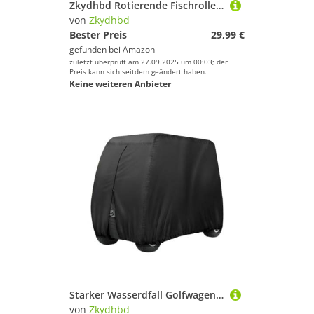
Zkydhbd Rotierende Fischrollen 5.0: 1 4 7: 1 Hochgeschwindige Metalle Spulen BAITCASTING Gear Leichte Rad
von
Zkydhbd
Bester Preis
29,99 €
gefunden bei
Amazon
zuletzt überprüft am 27.09.2025 um 00:03; der
Preis kann sich seitdem geändert haben.
Keine weiteren Anbieter
Starker Wasserdfall Golfwagenabdeckung Für Club Car 4 Passagier Erweitertes Dach Freien Golfwagen Zubehör Abdeckung
von
Zkydhbd