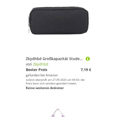
Zkydhbd Großkapazität Student Bencil Case Oxford Fabric School Supplies Organizer Mit Mehreren Fächern Für Pens Radiergummis Großer Kapazität Oxford Fabric Student Stifte Fall
von
Zkydhbd
Bester Preis
7,19 €
gefunden bei
Amazon
zuletzt überprüft am 27.09.2025 um 00:03; der
Preis kann sich seitdem geändert haben.
Keine weiteren Anbieter