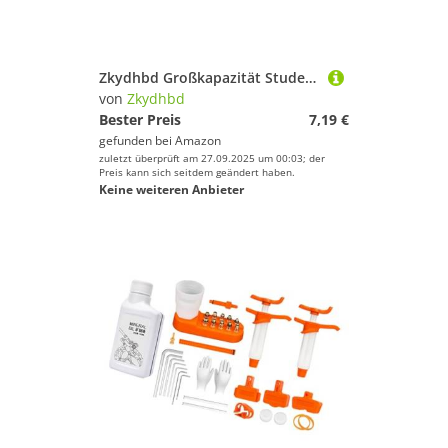
Zkydhbd Großkapazität Student Bencil Case Oxford Fabric School Supplies Organizer Mit Mehreren Fächern Für Pens Radiergummis Großer Kapazität Oxford Fabric Student Stifte Fall
von
Zkydhbd
Bester Preis
7,19 €
gefunden bei
Amazon
zuletzt überprüft am 27.09.2025 um 00:03; der
Preis kann sich seitdem geändert haben.
Keine weiteren Anbieter