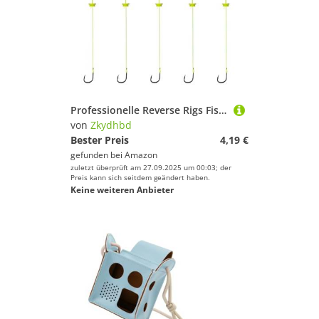
Professionelle Reverse Rigs Fishhook Leichte Käfig Feeder Kohlenstoffstahl Anti Design Süßwassersee Köder Federung Haken Anti Boden Bohrinseln Fischerköder
von
Zkydhbd
Bester Preis
4,19 €
gefunden bei
Amazon
zuletzt überprüft am 27.09.2025 um 00:03; der
Preis kann sich seitdem geändert haben.
Keine weiteren Anbieter