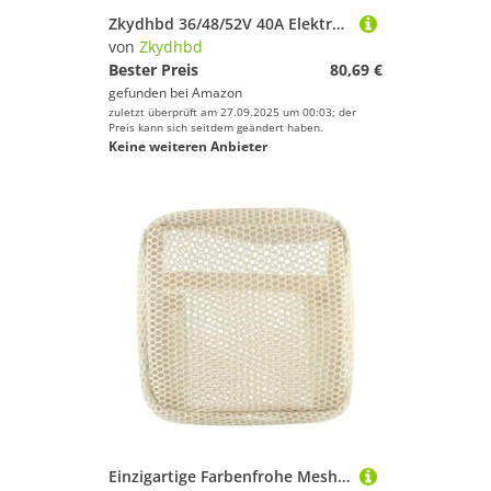
Zkydhbd 36/48/52V 40A Elektromotterbike Controller 2000W DREI Mode Sinus Pinsel Mit LCD Für E Bike Upgrades Hochleistungsdrei Sinuswellen Bürstenlose Controller
von
Zkydhbd
Bester Preis
80,69 €
gefunden bei
Amazon
zuletzt überprüft am 27.09.2025 um 00:03; der
Preis kann sich seitdem geändert haben.
Keine weiteren Anbieter
Einzigartige Farbenfrohe Meshes Make Up Organisatoren Kompakte Reisefreundliche Hygienische Hygienische Lagerbeutel Für Toilettenartikel Schönheitsprodukte Bunte Meshes Kosmetische Beutel Für Reisen