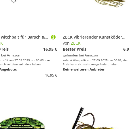
ZECK - Twitchbait für Barsch & Zander - Hitch 7,5 cm | 0,8 m SP - Fire Ukki BA
ZECK vibrierender Kunstköder - Bladed Jig Moor Kiwi - #4/0-14g
CK
von
ZECK
Preis
16,95 €
Bester Preis
6,9
 bei
Amazon
gefunden bei
Amazon
erprüft am 27.09.2025 um 00:03; der
zuletzt überprüft am 27.09.2025 um 00:03; der
 sich seitdem geändert haben.
Preis kann sich seitdem geändert haben.
Angebote:
Keine weiteren Anbieter
16,95 €