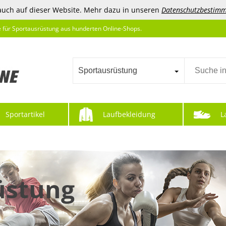
auch auf dieser Website. Mehr dazu in unseren
Datenschutzbestim
e für Sportausrüstung aus hunderten Online-Shops.
Sportausrüstung
Sportartikel
Laufbekleidung
L
üstung