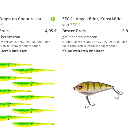
ZECK - Tungsten Cheburaska Head - Zwei Gewichte | 5g | Black
ZECK - Angelköder, Kunstköder, Gummifisch - Zander Gummi | 16cm - Motoroil | 2 STK.
CK
von
ZECK
Preis
4,95 €
Bester Preis
5,9
 bei
Amazon
gefunden bei
Amazon
erprüft am 27.09.2025 um 00:03; der
zuletzt überprüft am 27.09.2025 um 00:03; der
 sich seitdem geändert haben.
Preis kann sich seitdem geändert haben.
iteren Anbieter
Keine weiteren Anbieter