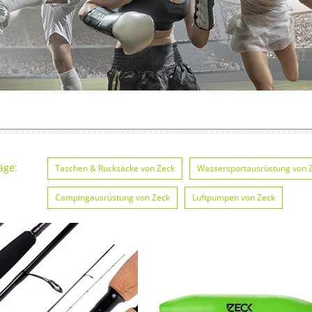
äge:
Taschen & Rucksäcke von Zeck
Wassersportausrüstung von 
Campingausrüstung von Zeck
Luftpumpen von Zeck