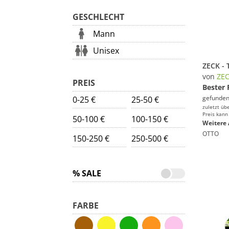
GESCHLECHT
Mann
Unisex
von
ZE
PREIS
Bester 
gefunden
0-25 €
25-50 €
zuletzt üb
Preis kann
50-100 €
100-150 €
Weitere 
OTTO
150-250 €
250-500 €
% SALE
FARBE