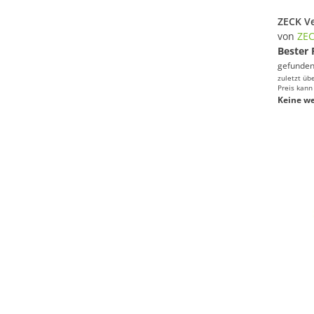
von
ZE
Bester 
gefunden
zuletzt üb
Preis kann
Keine we