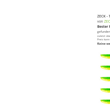
von
ZE
Bester 
gefunden
zuletzt üb
Preis kann
Keine we