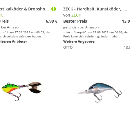
ZECK Vertikalköder & Dropshot Angelköder - Wilson 3 Inch | 7,6 cm - Kiwi Lemon
ZECK - Hardbait, Kunstköder, Jerkbait - Rogue Glider 8 cm | 1 m S - Perch
CK
von
ZECK
Preis
6,99 €
Bester Preis
13,9
 bei
Amazon
gefunden bei
Amazon
erprüft am 27.09.2025 um 00:03; der
zuletzt überprüft am 27.09.2025 um 00:03; der
 sich seitdem geändert haben.
Preis kann sich seitdem geändert haben.
iteren Anbieter
Weitere Angebote:
OTTO
13,