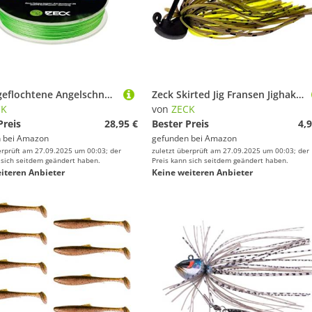
ZECK - geflochtene Angelschnur - Hulk Line 0.43 mm | 160 m
Zeck Skirted Jig Fransen Jighaken - Fransenköder Jigkopf, Größe/Gewicht:Gr. 1/0 / 5g, Zeck Farbe:Moor Kiwi
CK
von
ZECK
Preis
28,95 €
Bester Preis
4,9
 bei
Amazon
gefunden bei
Amazon
erprüft am 27.09.2025 um 00:03; der
zuletzt überprüft am 27.09.2025 um 00:03; der
 sich seitdem geändert haben.
Preis kann sich seitdem geändert haben.
iteren Anbieter
Keine weiteren Anbieter