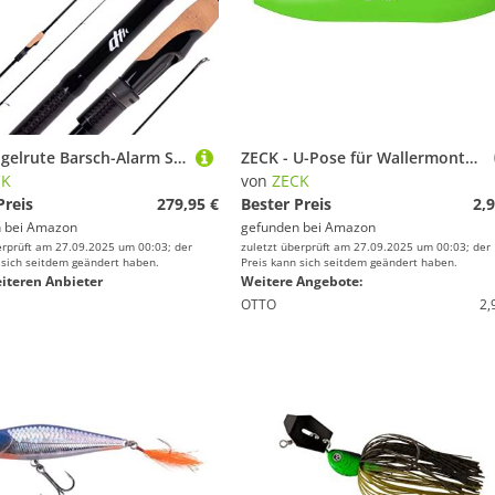
Zeck Angelrute Barsch-Alarm Spinnrute - BA Spin M 218cm | 21g
ZECK - U-Pose für Wallermontage - U-Float Solid Green - Auftrieb 15g
CK
von
ZECK
Preis
279,95 €
Bester Preis
2,9
 bei
Amazon
gefunden bei
Amazon
erprüft am 27.09.2025 um 00:03; der
zuletzt überprüft am 27.09.2025 um 00:03; der
 sich seitdem geändert haben.
Preis kann sich seitdem geändert haben.
iteren Anbieter
Weitere Angebote:
OTTO
2,