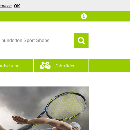
mungen
.
OK
aufschuhe
Fahrräder