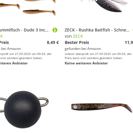
ZECK Gummifisch - Dude 3 Inch | 7,6 cm - Mossy Neck
ZECK - Rushka Baitfish - Schnellwechsel-Underspin - 12,5g
CK
von
ZECK
Preis
8,49 €
Bester Preis
11,9
 bei
Amazon
gefunden bei
Amazon
erprüft am 27.09.2025 um 00:03; der
zuletzt überprüft am 27.09.2025 um 00:03; der
 sich seitdem geändert haben.
Preis kann sich seitdem geändert haben.
iteren Anbieter
Keine weiteren Anbieter