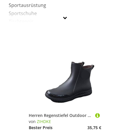
Sportausrüstung
Sportschuhe
Tischtennis
ZIHDKE
Geschlecht
Preis
Schwarz
Herren Regenstiefel Outdoor Kurze Röhre Sportschuhe Angeln rutschfeste Arbeit Garten Gummischuhe Wasser Wellies Küche Knöchelschuhe Für Industrie Handwerk(Black,42)
von
ZIHDKE
Bester Preis
35,75 €