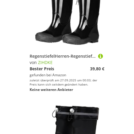
RegenstiefelHerren-Regenstiefel, wasserdicht, Mittelrohr, Küche, Autowäsche, Angeln, rutschfeste Herren-Gummischuhe Für Industrie Handwerk(42)
von
ZIHDKE
Bester Preis
39,80 €
gefunden bei
Amazon
zuletzt überprüft am 27.09.2025 um 00:03; der
Preis kann sich seitdem geändert haben.
Keine weiteren Anbieter