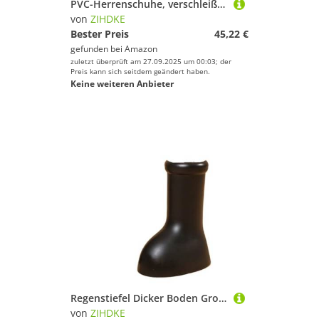
PVC-Herrenschuhe, verschleißfest, wasserdicht und rutschfest, Regenstiefel for Herren, Teenager, Garten, Gummi, niedriger Absatz Für Industrie Handwerk(43)
von
ZIHDKE
Bester Preis
45,22 €
gefunden bei
Amazon
zuletzt überprüft am 27.09.2025 um 00:03; der
Preis kann sich seitdem geändert haben.
Keine weiteren Anbieter
Regenstiefel Dicker Boden Großer runder Kopf Flacher Einstufige Cartoon-Regenstiefel Für Industrie Handwerk(Black,39)
von
ZIHDKE