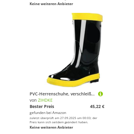
Keine weiteren Anbieter
PVC-Herrenschuhe, verschleißfest, wasserdicht und rutschfest, Regenstiefel for Herren, Teenager, Garten, Gummi, niedriger Absatz Für Industrie Handwerk(40)
von
ZIHDKE
Bester Preis
45,22 €
gefunden bei
Amazon
zuletzt überprüft am 27.09.2025 um 00:03; der
Preis kann sich seitdem geändert haben.
Keine weiteren Anbieter