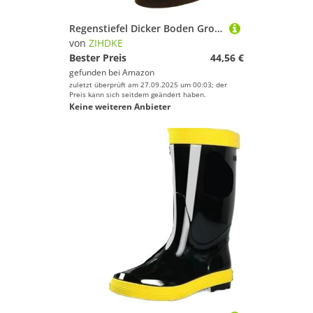
Regenstiefel Dicker Boden Großer runder Kopf Flacher Einstufige Cartoon-Regenstiefel Für Industrie Handwerk(Black,37)
von
ZIHDKE
Bester Preis
44,56 €
gefunden bei
Amazon
zuletzt überprüft am 27.09.2025 um 00:03; der
Preis kann sich seitdem geändert haben.
Keine weiteren Anbieter