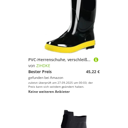
PVC-Herrenschuhe, verschleißfest, wasserdicht und rutschfest, Regenstiefel for Herren, Teenager, Garten, Gummi, niedriger Absatz Für Industrie Handwerk(45)
von
ZIHDKE
Bester Preis
45,22 €
gefunden bei
Amazon
zuletzt überprüft am 27.09.2025 um 00:03; der
Preis kann sich seitdem geändert haben.
Keine weiteren Anbieter