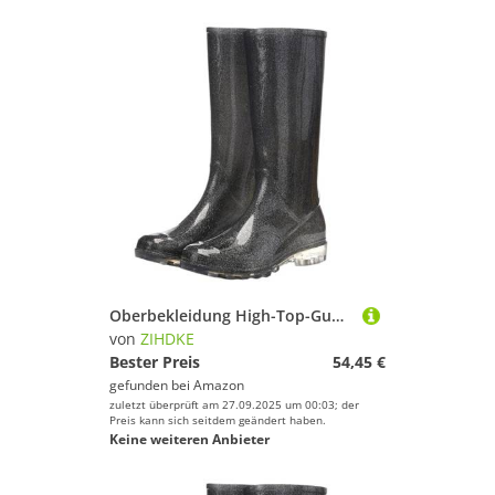
Oberbekleidung High-Top-Gummistiefel for Damen, Farbverlauf-Gummistiefel, wasserdicht, rutschfeste Gummischuhe, hübsche Regenstiefel for Erwachsene Für Industrie Handwerk(Black,40)
von
ZIHDKE
Bester Preis
54,45 €
gefunden bei
Amazon
zuletzt überprüft am 27.09.2025 um 00:03; der
Preis kann sich seitdem geändert haben.
Keine weiteren Anbieter