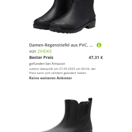
Damen-Regenstiefel aus PVC, mittelhohe Wadenhöhe, wasserdicht, for Hineinschlüpfen, rutschfeste Wasserschuhe for Damen im Freien, Gummistiefel Für Industrie Handwerk(Black,38)
von
ZIHDKE
Bester Preis
47,31 €
gefunden bei
Amazon
zuletzt überprüft am 27.09.2025 um 00:03; der
Preis kann sich seitdem geändert haben.
Keine weiteren Anbieter