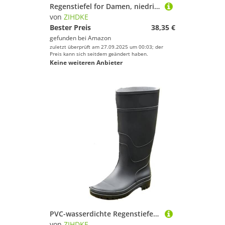
Regenstiefel for Damen, niedrige, wasserdichte Stiefel, vielseitige, rutschfeste City-Walk-Regenschuhe for Erwachsene Für Industrie Handwerk(Black,36)
von
ZIHDKE
Bester Preis
38,35 €
gefunden bei
Amazon
zuletzt überprüft am 27.09.2025 um 00:03; der
Preis kann sich seitdem geändert haben.
Keine weiteren Anbieter
PVC-wasserdichte Regenstiefel for Herren ohne Schnürung, rutschfeste Gummistiefel mit breiter Spitze, for Schlamm-Mann-Schuhe Für Industrie Handwerk(42)
von
ZIHDKE