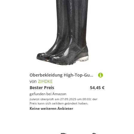
Oberbekleidung High-Top-Gummistiefel for Damen, Farbverlauf-Gummistiefel, wasserdicht, rutschfeste Gummischuhe, hübsche Regenstiefel for Erwachsene Für Industrie Handwerk(Black,36)
von
ZIHDKE
Bester Preis
54,45 €
gefunden bei
Amazon
zuletzt überprüft am 27.09.2025 um 00:03; der
Preis kann sich seitdem geändert haben.
Keine weiteren Anbieter