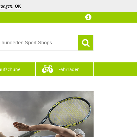
mungen
.
OK
aufschuhe
Fahrräder