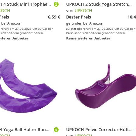
UPKOCH 4 Stück Mini Trophäen Kunststoff Glänzend als Party und Sportpreis Dekoration für Wettbewerbe und Feierlichkeiten Vielseitig Einsetzbar als Auszeichnung und Spielrequisite
UPKOCH 2 Stück Yoga Stretchband mit Hoher Elastizität und Vielseitigem Einsatz Teiliges Fitnessband für Ganzkörpertraining Flexibilitäts und Kraftübungen Geeignet für Frauen
KOCH
von
UPKOCH
Preis
6,59 €
Bester Preis
10,4
 bei
Amazon
gefunden bei
Amazon
erprüft am 27.09.2025 um 00:03; der
zuletzt überprüft am 27.09.2025 um 00:03; der
 sich seitdem geändert haben.
Preis kann sich seitdem geändert haben.
iteren Anbieter
Keine weiteren Anbieter
UPKOCH Yoga Ball Halter Runde Basis Stabiler Gymnastikball Ständer Aufblasbar rutschfest Fitness Übungsring Für Zuhause Balanceballhalter
UPKOCH Pelvic Corrector Hüfttrainer für Frauen Hüftmuskel Lifter und Po Shaper Effektives zur Straffung Formung und Festigung der Gesäßmuskulatur Lila Einfach Anzuwenden
KOCH
von
UPKOCH