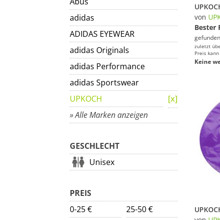
Abus
adidas
von
UP
Bester 
ADIDAS EYEWEAR
gefunden
zuletzt üb
adidas Originals
Preis kann
Keine we
adidas Performance
adidas Sportswear
UPKOCH
» Alle Marken anzeigen
GESCHLECHT
Unisex
PREIS
0-25 €
25-50 €
von
UP