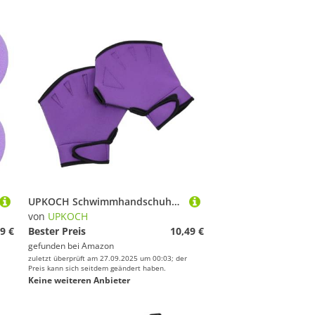
UPKOCH Schwimmhandschuhe mit Wasserwiderstand Langlebige Schwimmflossen für Damen und Herren für Wasserfitness Oberkörpertraining und Wassersportaktivitäten Bequemes An Ausziehen Farbe
von
UPKOCH
9 €
Bester Preis
10,49 €
gefunden bei
Amazon
zuletzt überprüft am 27.09.2025 um 00:03; der
Preis kann sich seitdem geändert haben.
Keine weiteren Anbieter