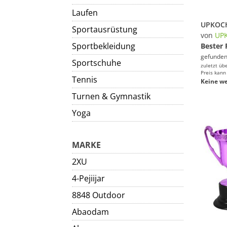
Laufen
Sportausrüstung
von
UP
Sportbekleidung
Bester 
gefunden
Sportschuhe
zuletzt üb
Preis kann
Tennis
Keine we
Turnen & Gymnastik
Yoga
MARKE
2XU
4-Pejiijar
8848 Outdoor
Abaodam