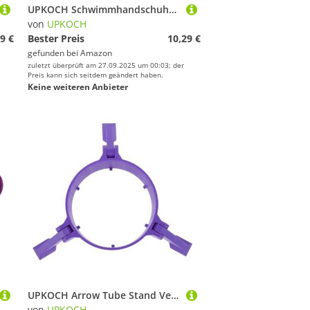
UPKOCH Schwimmhandschuhe mit Halbfingern Atmungsaktiv Komfortabel Webbed Aquatic Gloves für Krafttraining und Wassersport Verbesserter Wasserwiderstand Lila für Damen und Herren
von
UPKOCH
9 €
Bester Preis
10,29 €
gefunden bei
Amazon
zuletzt überprüft am 27.09.2025 um 00:03; der
Preis kann sich seitdem geändert haben.
Keine weiteren Anbieter
UPKOCH Arrow Tube Stand Verstellbar Bein-Stabiler Basis Robuster Pfeilbehälter Halter für Indoor und Outdoor Bogenschießen Training Langlebiger Pfeilhalter für Recurve Bogen
von
UPKOCH