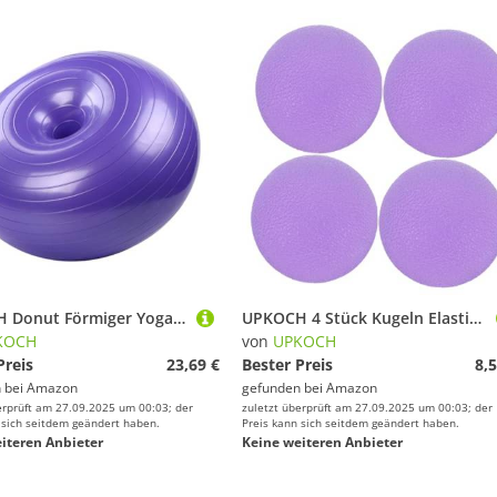
UPKOCH Donut Förmiger Yoga Hilfsball mit Burst PVC Rutschfester Balance und Fitnessball für und Stabilitätstraining zu Hause Inklusive Luftpumpe
UPKOCH 4 Stück Kugeln Elastische Griffkrafttrainer für Hand und Unterarmtraining Stresslindernde Massagebälle für Therapie Arthritis und Griffkraftsteigerung Tragbar für Büro und Zuhause
KOCH
von
UPKOCH
Preis
23,69 €
Bester Preis
8,5
 bei
Amazon
gefunden bei
Amazon
erprüft am 27.09.2025 um 00:03; der
zuletzt überprüft am 27.09.2025 um 00:03; der
 sich seitdem geändert haben.
Preis kann sich seitdem geändert haben.
iteren Anbieter
Keine weiteren Anbieter