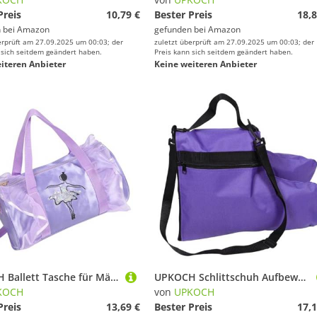
Preis
10,79 €
Bester Preis
18,8
 bei
Amazon
gefunden bei
Amazon
erprüft am 27.09.2025 um 00:03; der
zuletzt überprüft am 27.09.2025 um 00:03; der
 sich seitdem geändert haben.
Preis kann sich seitdem geändert haben.
iteren Anbieter
Keine weiteren Anbieter
UPKOCH Ballett Tasche für Mädchen Verstellbare Umhängetasche aus Langlebigem Material Geräumige Tanzsporttasche für Schuhe und Kleidung Eleganter Crossbody Bag für Ballett und Tanz als
UPKOCH Schlittschuh Aufbewahrung Rollschuh Taschen Rollschuh Tasche Eiskunstlauf Aufbewahrungstasche Polyester Lila
KOCH
von
UPKOCH
Preis
13,69 €
Bester Preis
17,1