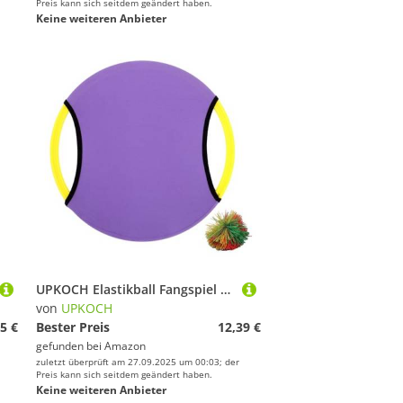
Preis kann sich seitdem geändert haben.
Keine weiteren Anbieter
UPKOCH Elastikball Fangspiel Set Leichtes Sicheres Outdoor Wurfspiel Interaktives Eltern Junge Mädchen für Koordination und Sensorisches Training Geeignet für Kindergarten und Zuhause
von
UPKOCH
5 €
Bester Preis
12,39 €
gefunden bei
Amazon
zuletzt überprüft am 27.09.2025 um 00:03; der
Preis kann sich seitdem geändert haben.
Keine weiteren Anbieter