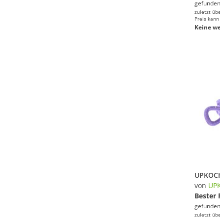
gefunden
zuletzt üb
Preis kann
Keine we
von
UP
Bester 
gefunden
zuletzt üb