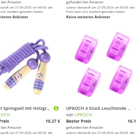
 bei
Amazon
gefunden bei
Amazon
erprüft am 27.09.2025 um 00:03; der
zuletzt überprüft am 27.09.2025 um 00:03; der
 sich seitdem geändert haben.
Preis kann sich seitdem geändert haben.
iteren Anbieter
Keine weiteren Anbieter
UPKOCH Springseil mit Holzgriff über Lang Robustes Fitnessseil für Indoor spiel und Training Praktisches Sprungseil für Mädchen Ab Jahren Lila Hippo muster Kindersicher
UPKOCH 4 Stück Leuchtende Roller Skates Räder PU Ersatzrollen Dekorative Inline Skates für Zweireihige Rollschuhe und Skateboard Langlebig und Auffällig bei Nacht
KOCH
von
UPKOCH
Preis
10,27 €
Bester Preis
16,1
 bei
Amazon
gefunden bei
Amazon
erprüft am 27.09.2025 um 00:03; der
zuletzt überprüft am 27.09.2025 um 00:03; der