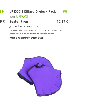
UPKOCH Billard Dreieck Rack aus Langlebigem Kunststoff Leicht und Tragbar Passend für Standard Poolkugeln für Mini Tischspiele und Vereins Billard Praktischer Organizer für Ordentliche
von
UPKOCH
9 €
Bester Preis
10,19 €
gefunden bei
Amazon
zuletzt überprüft am 27.09.2025 um 00:03; der
Preis kann sich seitdem geändert haben.
Keine weiteren Anbieter