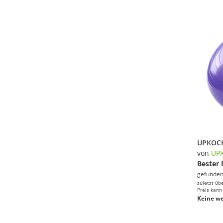
von
UP
Bester 
gefunden
zuletzt üb
Preis kann
Keine we