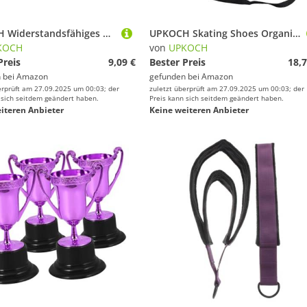
UPKOCH Widerstandsfähiges Hüftband aus Elastischem Material für Bein und Po Training Rutschfestes Fitness Übungsband für Squats Hip Thrusts Geeignet für Damen
UPKOCH Skating Shoes Organizer Tasche mit Schultergurt Leicht und Tragbar für Rollschuhe Eiskunstlauf Inline-Skates Outdoor Sport Aufbewahrung Lila
KOCH
von
UPKOCH
Preis
9,09 €
Bester Preis
18,7
 bei
Amazon
gefunden bei
Amazon
erprüft am 27.09.2025 um 00:03; der
zuletzt überprüft am 27.09.2025 um 00:03; der
 sich seitdem geändert haben.
Preis kann sich seitdem geändert haben.
iteren Anbieter
Keine weiteren Anbieter