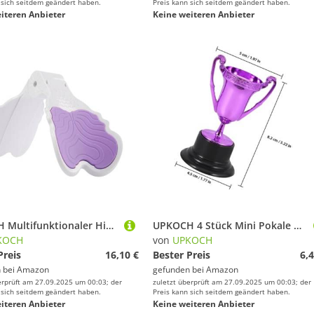
 sich seitdem geändert haben.
Preis kann sich seitdem geändert haben.
iteren Anbieter
Keine weiteren Anbieter
UPKOCH Multifunktionaler Hip Trainer für Frauen Effektives Workout gerät für Oberschenkel Gesäß Oberkörper und Brust Geeignet für Postpartum Training und Ganzkörperfitness zu Hause
UPKOCH 4 Stück Mini Pokale Kunststoff Glänzend Leichter Siegerpreis für Sport Partyveranstaltungen Motivierende Dekorative Auszeichnungsspielzeuge
KOCH
von
UPKOCH
Preis
16,10 €
Bester Preis
6,4
 bei
Amazon
gefunden bei
Amazon
erprüft am 27.09.2025 um 00:03; der
zuletzt überprüft am 27.09.2025 um 00:03; der
 sich seitdem geändert haben.
Preis kann sich seitdem geändert haben.
iteren Anbieter
Keine weiteren Anbieter