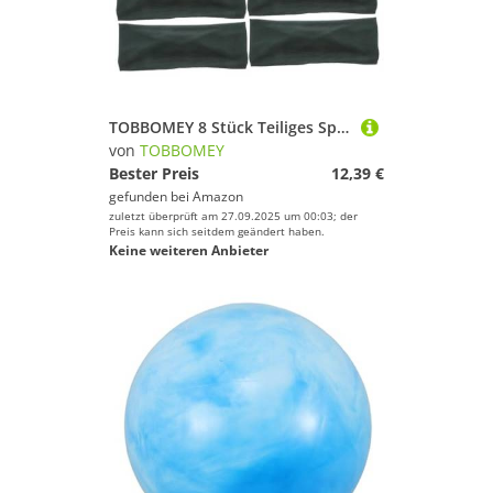
Messgeräte von TOBBOMEY
Outdoor Funsport von TOBBOMEY
TOBBOMEY 8 Stück Teiliges Sport Stirnband für Damen Elastische rutschfeste Schweißabsorbierende Stirnbänder in Militärgrün für Yoga Laufen Fitness und Outdoor-Workouts
Tore & Körbe von TOBBOMEY
von
TOBBOMEY
Bester Preis
12,39 €
gefunden bei
Amazon
zuletzt überprüft am 27.09.2025 um 00:03; der
Preis kann sich seitdem geändert haben.
Keine weiteren Anbieter