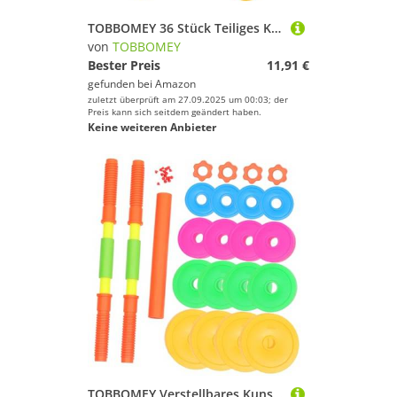
TOBBOMEY 36 Stück Teiliges Klettball Wurfspiel Bunte Weiche Haftbälle für Vielseitiges Dart Golfspiel Zubehör Fördert Motorische Fähigkeiten und Präzision für Drinnen und Draußen
von
TOBBOMEY
Bester Preis
11,91 €
gefunden bei
Amazon
zuletzt überprüft am 27.09.2025 um 00:03; der
Preis kann sich seitdem geändert haben.
Keine weiteren Anbieter
TOBBOMEY Verstellbares Kunststoff Einstellbare Handgewichte mit Wasser Sandfüllung Kleines Hantelspielzeug für Kleinkinder Muskeltraining und Koordinationstraining