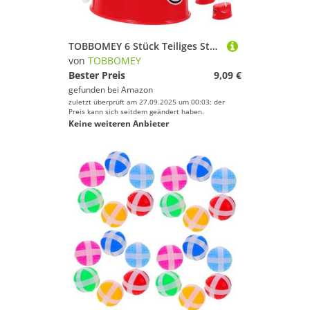
TOBBOMEY 6 Stück Teiliges Stelzen Rot Balancierendes Stepper Anti rutsch design und Massagepunkten Fördert Gleichgewicht Koordination Konzentration für Kindergarten und Outdoor aktivitäten
von
TOBBOMEY
Bester Preis
9,09 €
gefunden bei
Amazon
zuletzt überprüft am 27.09.2025 um 00:03; der
Preis kann sich seitdem geändert haben.
Keine weiteren Anbieter