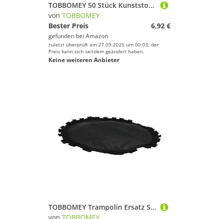
TOBBOMEY 50 Stück Kunststoff Klappdeckel Flaschendeckel Ersatzverschluss für Kosmetikflaschen Gewinde Langlebig und Stabil Geeignet für Lotionen Cremes Einfache Handhabung ohne
von
TOBBOMEY
Bester Preis
6,92 €
gefunden bei
Amazon
zuletzt überprüft am 27.09.2025 um 00:03; der
Preis kann sich seitdem geändert haben.
Keine weiteren Anbieter
TOBBOMEY Trampolin Ersatz Sprungtuch Ø UV beständig Strapazierfähige Sprungmatte mit Verstärkter Naht für Sicheres Springen im Garten
von
TOBBOMEY