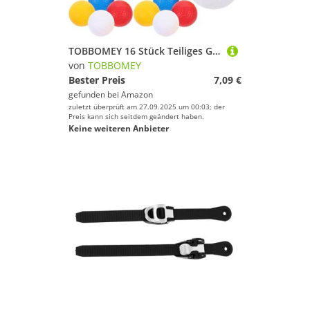
TOBBOMEY 16 Stück Teiliges Golf trainingsball Hohl Verschleißfest Weiß Gelb Blau Rot Hoher Elastizität für Jugendliche Fördert Genauigkeit Kraft und Muskelgedächtnis bei Golfübungen
von
TOBBOMEY
Bester Preis
7,09 €
gefunden bei
Amazon
zuletzt überprüft am 27.09.2025 um 00:03; der
Preis kann sich seitdem geändert haben.
Keine weiteren Anbieter