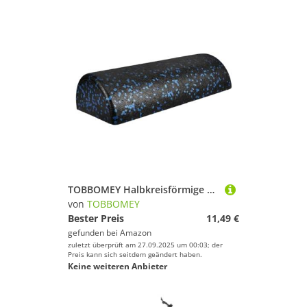
TOBBOMEY Halbkreisförmige Faszienrolle aus Hochdicht für Muskelentspannung und Tiefengewebsmassage Yoga Balance Roller für Rücken Beine Geeignet für Yoga Anfänger und
von
TOBBOMEY
Bester Preis
11,49 €
gefunden bei
Amazon
zuletzt überprüft am 27.09.2025 um 00:03; der
Preis kann sich seitdem geändert haben.
Keine weiteren Anbieter