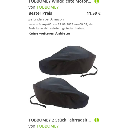
TOBBOMEY Winddichte Motorrad und Skibrille Unisex Schutzbrille gegen Staub und Wind für Outdoor Sportarten Wie Snowboarden Dirt Biking Atv und Skifahren Schutzbrille für Jugendliche
von
TOBBOMEY
Bester Preis
11,59 €
gefunden bei
Amazon
zuletzt überprüft am 27.09.2025 um 00:03; der
Preis kann sich seitdem geändert haben.
Keine weiteren Anbieter
TOBBOMEY 2 Stück Fahrradsitzbezug Wasserdichtes Oxford Material Elastisch rutschfest Regenschutz Fahrradsattel Schutzhülle für Damen und Herren Outdoor Fahrradzubehör
von
TOBBOMEY