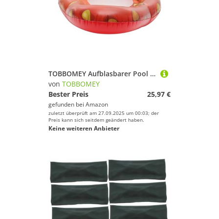
Preis
Schlafsäcke von TOBBOMEY
Farbe
Bälle von TOBBOMEY
Matten & Kissen von TOBBOMEY
Protektoren von TOBBOMEY
TOBBOMEY Aufblasbarer Pool Float Erwachsene Erdbeer Design mit Netz Schwimmsessel Wassermatratze Sommer Party Schwimmbad Lounge Zubehör
von
TOBBOMEY
Boxsäcke & Boxzubehör von TOBBOMEY
Bester Preis
25,97 €
gefunden bei
Amazon
Kugeln von TOBBOMEY
zuletzt überprüft am 27.09.2025 um 00:03; der
Preis kann sich seitdem geändert haben.
Keine weiteren Anbieter
Kletterausrüstung von TOBBOMEY
Netze von TOBBOMEY
Lampen von TOBBOMEY
Kampfsportausrüstung von TOBBOMEY
Gewichte von TOBBOMEY