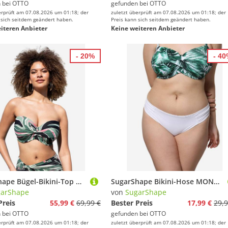
 bei
OTTO
gefunden bei
OTTO
erprüft am 07.08.2026 um 01:18; der
zuletzt überprüft am 07.08.2026 um 01:18; der
 sich seitdem geändert haben.
Preis kann sich seitdem geändert haben.
iteren Anbieter
Keine weiteren Anbieter
- 20%
- 4
SugarShape Bügel-Bikini-Top MAMBO
SugarShape Bikini-Hose MONACO
garShape
von
SugarShape
Preis
55,99 €
69,99 €
Bester Preis
17,99 €
29,9
 bei
OTTO
gefunden bei
OTTO
erprüft am 07.08.2026 um 01:18; der
zuletzt überprüft am 07.08.2026 um 01:18; der