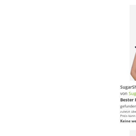
von
Su
Bester 
gefunden
zuletzt üb
Preis kann
Keine we