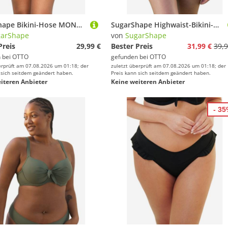
SugarShape Bikini-Hose MONACO
SugarShape Highwaist-Bikini-Hose MAMBO
garShape
von
SugarShape
Preis
29,99 €
Bester Preis
31,99 €
39,9
 bei
OTTO
gefunden bei
OTTO
erprüft am 07.08.2026 um 01:18; der
zuletzt überprüft am 07.08.2026 um 01:18; der
 sich seitdem geändert haben.
Preis kann sich seitdem geändert haben.
iteren Anbieter
Keine weiteren Anbieter
- 3