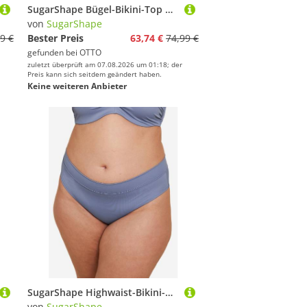
SugarShape Bügel-Bikini-Top VALENCIA GLAM Demi-Bikini Wattiert
von
SugarShape
9 €
Bester Preis
63,74 €
74,99 €
gefunden bei
OTTO
zuletzt überprüft am 07.08.2026 um 01:18; der
Preis kann sich seitdem geändert haben.
Keine weiteren Anbieter
SugarShape Highwaist-Bikini-Hose MONACO
von
SugarShape