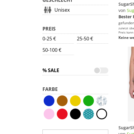
GESCHLECHT
Unisex
von
Su
Bester 
gefunden
PREIS
zuletzt üb
Preis kann
Keine we
0-25 €
25-50 €
50-100 €
% SALE
FARBE
von
Su