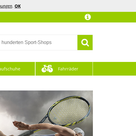
mungen
.
OK
aufschuhe
Fahrräder