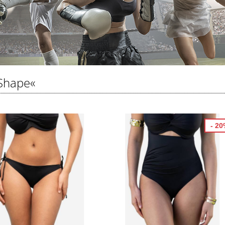
Shape«
- 2