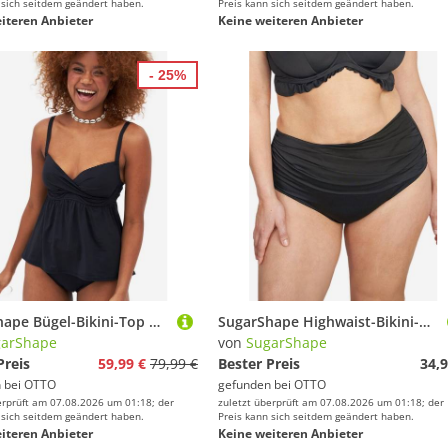
 sich seitdem geändert haben.
Preis kann sich seitdem geändert haben.
iteren Anbieter
Keine weiteren Anbieter
- 25%
SugarShape Bügel-Bikini-Top NIZZA leicht wattiert
SugarShape Highwaist-Bikini-Hose VALENCIA
garShape
von
SugarShape
Preis
59,99 €
79,99 €
Bester Preis
34,9
 bei
OTTO
gefunden bei
OTTO
erprüft am 07.08.2026 um 01:18; der
zuletzt überprüft am 07.08.2026 um 01:18; der
 sich seitdem geändert haben.
Preis kann sich seitdem geändert haben.
iteren Anbieter
Keine weiteren Anbieter