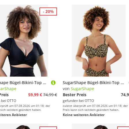
- 20%
SugarShape Bügel-Bikini-Top MAMBO Full-Cup-Bikini unwattiert
SugarShape Bügel-Bikini-Top MONACO LOOP
garShape
von
SugarShape
Preis
59,99 €
74,99 €
Bester Preis
74,9
 bei
OTTO
gefunden bei
OTTO
erprüft am 07.08.2026 um 01:18; der
zuletzt überprüft am 07.08.2026 um 01:18; der
 sich seitdem geändert haben.
Preis kann sich seitdem geändert haben.
iteren Anbieter
Keine weiteren Anbieter