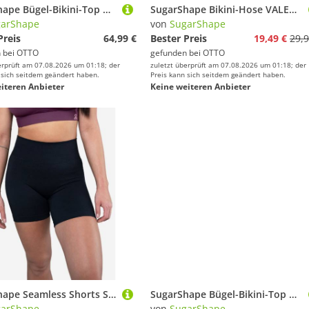
SugarShape Bügel-Bikini-Top VALENCIA Demi-Bikini wattiert
SugarShape Bikini-Hose VALENCIA
garShape
von
SugarShape
Preis
64,99 €
Bester Preis
19,49 €
29,9
 bei
OTTO
gefunden bei
OTTO
erprüft am 07.08.2026 um 01:18; der
zuletzt überprüft am 07.08.2026 um 01:18; der
 sich seitdem geändert haben.
Preis kann sich seitdem geändert haben.
iteren Anbieter
Keine weiteren Anbieter
SugarShape Seamless Shorts SHAPEY
SugarShape Bügel-Bikini-Top VALENCIA CHIC Demi-Bikini wattiert
garShape
von
SugarShape