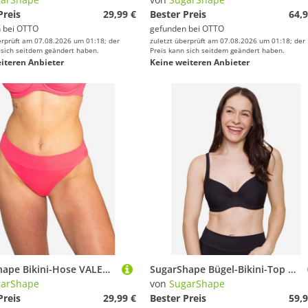
Preis
29,99 €
Bester Preis
64,9
 bei
OTTO
gefunden bei
OTTO
erprüft am 07.08.2026 um 01:18; der
zuletzt überprüft am 07.08.2026 um 01:18; der
 sich seitdem geändert haben.
Preis kann sich seitdem geändert haben.
iteren Anbieter
Keine weiteren Anbieter
SugarShape Bikini-Hose VALENCIA
SugarShape Bügel-Bikini-Top PORTO Demi-Bikini unwattiert
garShape
von
SugarShape
Preis
29,99 €
Bester Preis
59,9