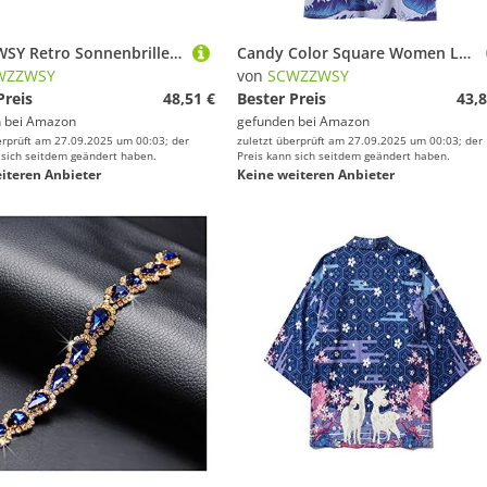
SCWZZWSY Retro Sonnenbrille Frauen Männer Katze Augen UV400
Candy Color Square Women Luxus Sonnenbrille Mode klare Ozeanlinse Schatten UV400 Männer Punk Sonnenbrille
WZZWSY
von
SCWZZWSY
Preis
48,51 €
Bester Preis
43,8
 bei
Amazon
gefunden bei
Amazon
erprüft am 27.09.2025 um 00:03; der
zuletzt überprüft am 27.09.2025 um 00:03; der
 sich seitdem geändert haben.
Preis kann sich seitdem geändert haben.
iteren Anbieter
Keine weiteren Anbieter