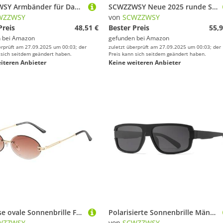
SCWZZWSY Armbänder für Damen, Armband mit Kristallstein, blau, weiblich, Kette in Roségold, Armbänder für Frauen, niedliche Geometrie, Hochzeitsarmband aus Zirkon 02 02
SCWZZWSY Neue 2025 runde Sonnenbrille für Frauen Männer Metalltöne UV Wanderbrillen Outdoor Eyewear
WZZWSY
von
SCWZZWSY
Preis
48,51 €
Bester Preis
55,9
 bei
Amazon
gefunden bei
Amazon
erprüft am 27.09.2025 um 00:03; der
zuletzt überprüft am 27.09.2025 um 00:03; der
 sich seitdem geändert haben.
Preis kann sich seitdem geändert haben.
iteren Anbieter
Keine weiteren Anbieter
Randlose ovale Sonnenbrille Frauen UV400 kleine Gradientenlinsen Metall Rahmen Punk dekorative Brille Männer Schatten
Polarisierte Sonnenbrille Männer UV400 Sonnenbrille Brillenrahmen Rahmen Strand Fahrrad Schatten Frauen Brille
WZZWSY
von
SCWZZWSY