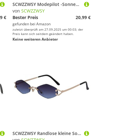
SCWZZWSY Modepilot -Sonnenbrille Frauen Retro Doppelfarbe Brillenschatten UV400 Männer Trending Gradient Punk Sonnenbrille
von
SCWZZWSY
9 €
Bester Preis
20,99 €
gefunden bei
Amazon
zuletzt überprüft am 27.09.2025 um 00:03; der
Preis kann sich seitdem geändert haben.
Keine weiteren Anbieter
SCWZZWSY Randlose kleine Sonnenbrille Frauen Luxus klassisches Punk -Design Metallrahmen Sonnenbrillen für Damen Männliche Brillen UV400
von
SCWZZWSY