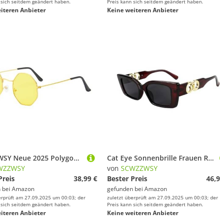
 sich seitdem geändert haben.
Preis kann sich seitdem geändert haben.
iteren Anbieter
Keine weiteren Anbieter
SCWZZWSY Neue 2025 Polygon Kreative transparente Ozeanlinse Sonnenbrille Oktagonale Sonnenbrille Metallrahmen
Cat Eye Sonnenbrille Frauen Rahmen Brillen polarisierte Schatten Männlich UV400 Vintage
WZZWSY
von
SCWZZWSY
Preis
38,99 €
Bester Preis
46,9
 bei
Amazon
gefunden bei
Amazon
erprüft am 27.09.2025 um 00:03; der
zuletzt überprüft am 27.09.2025 um 00:03; der
 sich seitdem geändert haben.
Preis kann sich seitdem geändert haben.
iteren Anbieter
Keine weiteren Anbieter