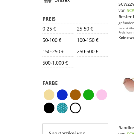
Unisex
von
SC
Bester 
PREIS
gefunden
0-25 €
25-50 €
zuletzt üb
Preis kann
Keine we
50-100 €
100-150 €
150-250 €
250-500 €
500-1.000 €
FARBE
Sportartikel von
von
SC