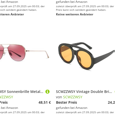
 bei
Amazon
gefunden bei
Amazon
erprüft am 27.09.2025 um 00:03; der
zuletzt überprüft am 27.09.2025 um 00:03; der
 sich seitdem geändert haben.
Preis kann sich seitdem geändert haben.
iteren Anbieter
Keine weiteren Anbieter
SCWZZWSY Sonnenbrille Metall Rahmen Frauen Männer Stil Fahren, Wandern und Angeln
SCWZZWSY Vintage Double Bridges Frauen rund Sonnenbrillen Fashion Muster Gradient Shades Uv400 Männer Trends Punk -Sonnenbrille
WZZWSY
von
SCWZZWSY
Preis
48,51 €
Bester Preis
24,2
 bei
Amazon
gefunden bei
Amazon
erprüft am 27.09.2025 um 00:03; der
zuletzt überprüft am 27.09.2025 um 00:03; der