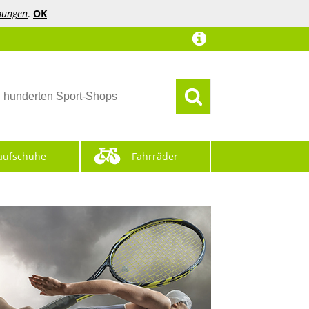
mungen
.
OK
aufschuhe
Fahrräder