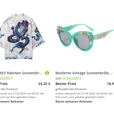
SCWZZWSY Rahmen Sonnenbrillen für Männer Frauen Klassische Vintage Driving Beach Sonnenbrillen Brillen Brillen
Moderne Vintage Sonnenbrille Frauen Luxusdesigner Sonnenbrillen Mode rosa Schatten Weibliche Blumendekoration
WZZWSY
von
SCWZZWSY
Preis
24,25 €
Bester Preis
18,9
 bei
Amazon
gefunden bei
Amazon
erprüft am 27.09.2025 um 00:03; der
zuletzt überprüft am 27.09.2025 um 00:03; der
 sich seitdem geändert haben.
Preis kann sich seitdem geändert haben.
iteren Anbieter
Keine weiteren Anbieter