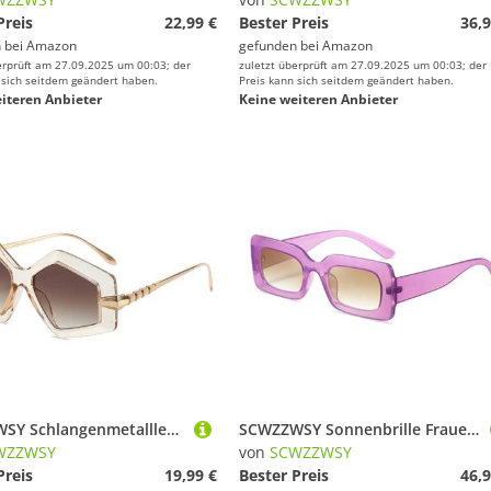
Preis
22,99 €
Bester Preis
36,9
 bei
Amazon
gefunden bei
Amazon
erprüft am 27.09.2025 um 00:03; der
zuletzt überprüft am 27.09.2025 um 00:03; der
 sich seitdem geändert haben.
Preis kann sich seitdem geändert haben.
iteren Anbieter
Keine weiteren Anbieter
SCWZZWSY Schlangenmetalllegierung unregelmäßiger Bein Sonnenbrille Ladies Women Mode Geometrie Polygon Brille UV400
SCWZZWSY Sonnenbrille Frauen Brillen Männer Rechteckzubehör im Freien UV400
WZZWSY
von
SCWZZWSY
Preis
19,99 €
Bester Preis
46,9