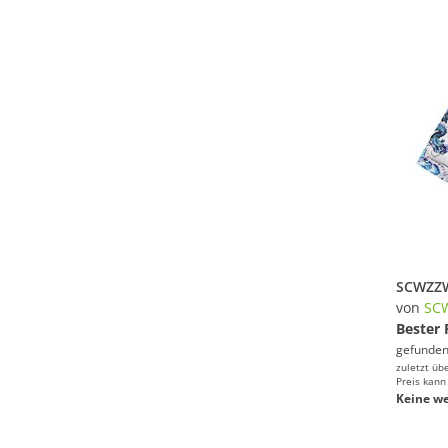
von
SC
Bester 
gefunden
zuletzt üb
Preis kann
Keine we