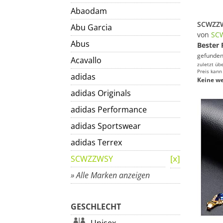
Abaodam
Abu Garcia
von
SC
Abus
Bester 
gefunden
Acavallo
zuletzt üb
Preis kann
adidas
Keine we
adidas Originals
adidas Performance
adidas Sportswear
adidas Terrex
SCWZZWSY
» Alle Marken anzeigen
GESCHLECHT