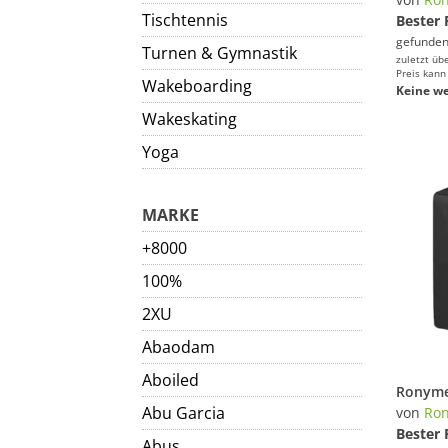
Tischtennis
Bester 
gefunden
Turnen & Gymnastik
zuletzt üb
Preis kann
Wakeboarding
Keine we
Wakeskating
Yoga
MARKE
+8000
100%
2XU
Abaodam
Aboiled
Abu Garcia
von
Ro
Bester 
Abus