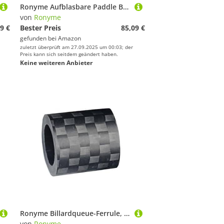
Ronyme Aufblasbare Paddle Board Aufbewahrungstasche Faltbarer Praktischer Schulterrucksack
von
Ronyme
9 €
Bester Preis
85,09 €
gefunden bei
Amazon
zuletzt überprüft am 27.09.2025 um 00:03; der
Preis kann sich seitdem geändert haben.
Keine weiteren Anbieter
Ronyme Billardqueue-Ferrule, Pool-Spitze, zu installierende Ersatzteile für Snooker-Reparaturen, leichtes Pool-Queue-Ferrulenrohr, 13 X 13.5 Mm
von
Ronyme