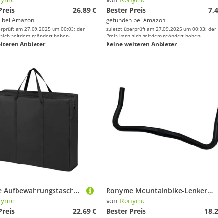
Preis
26,89 €
Bester Preis
7,4
 bei
Amazon
gefunden bei
Amazon
erprüft am 27.09.2025 um 00:03; der
zuletzt überprüft am 27.09.2025 um 00:03; der
 sich seitdem geändert haben.
Preis kann sich seitdem geändert haben.
iteren Anbieter
Keine weiteren Anbieter
Ronyme Aufbewahrungstasche für zusammenklappbare Tischtennisplatten, Tragetasche, wasserdicht, staubdicht, strapazierfähig, für zusammenklappbare
Ronyme Mountainbike-Lenker, Gebogene Stangenkomponente, bequem, leicht, Downhill-Lenker, Mattschwarz
nyme
von
Ronyme
Preis
22,69 €
Bester Preis
18,2