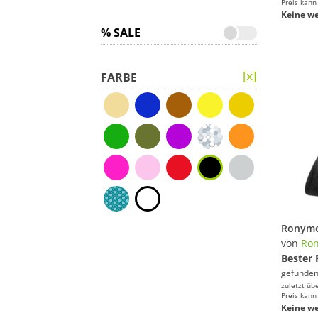
Preis kann
Keine we
% SALE
FARBE
von
Ro
Bester 
gefunden
zuletzt üb
Preis kann
Keine we