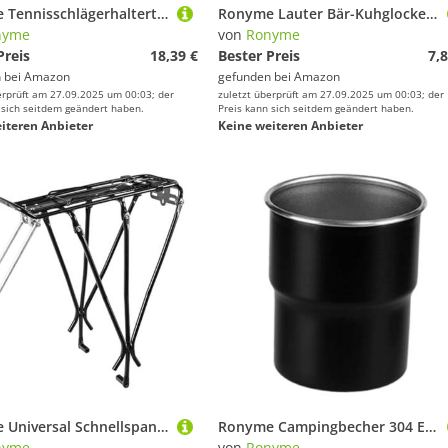
Ronyme Tennisschlägerhaltertasche Schlägerhalter Outdoor-Sport mit verstellbarem Schultergurt Tote Crossbody Badminton-Umhängetasche, Schwarz
Ronyme Lauter Bär-Kuhglocken-Wanderschutz-Geräuschmacher für Bergsteigen und Radfahren, Schwarz
nyme
von
Ronyme
Preis
18,39 €
Bester Preis
7,8
 bei
Amazon
gefunden bei
Amazon
erprüft am 27.09.2025 um 00:03; der
zuletzt überprüft am 27.09.2025 um 00:03; der
 sich seitdem geändert haben.
Preis kann sich seitdem geändert haben.
iteren Anbieter
Keine weiteren Anbieter
Ronyme Universal Schnellspanner Fahrrad Heckträger 25kg Kapazität Zubehör Breite Plattform
Ronyme Campingbecher 304 Edelstahl Trinkbecher Picknickbecher Outdoor Wasserbecher für Reisen, Schwarz
nyme
von
Ronyme