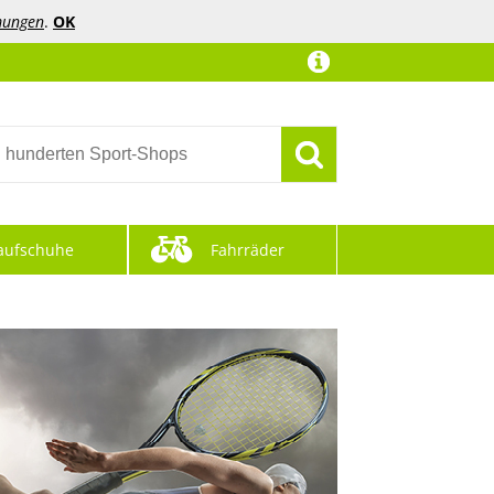
mungen
.
OK
aufschuhe
Fahrräder