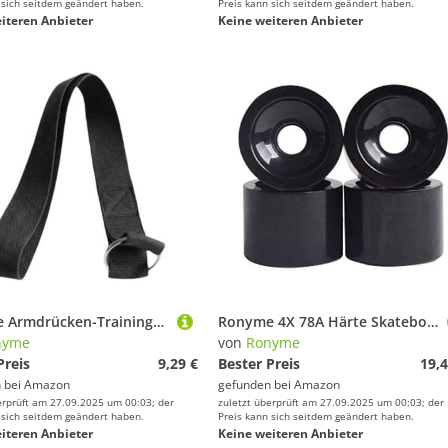
 sich seitdem geändert haben.
Preis kann sich seitdem geändert haben.
iteren Anbieter
Keine weiteren Anbieter
Ronyme Armdrücken-Trainingsgurt, Armtrainingsband für Finger und Handgelenk, Krafttraining für Griff und Handgelenk, Stärkungsübungsgurt, Schwarz
Ronyme 4X 78A Härte Skateboard Räder 70X51mm Longboard Rollenteile, Schwarz, 70 x 51 mm
nyme
von
Ronyme
Preis
9,29 €
Bester Preis
19,4
 bei
Amazon
gefunden bei
Amazon
erprüft am 27.09.2025 um 00:03; der
zuletzt überprüft am 27.09.2025 um 00:03; der
 sich seitdem geändert haben.
Preis kann sich seitdem geändert haben.
iteren Anbieter
Keine weiteren Anbieter