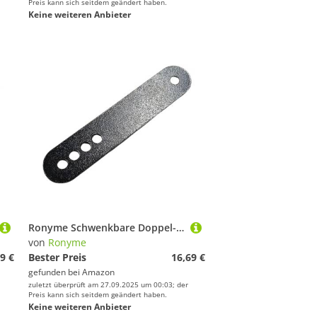
Preis kann sich seitdem geändert haben.
Keine weiteren Anbieter
Ronyme Schwenkbare Doppel-Flaschenzug-Set für Heim-Fitnessstudio, für Männer, Frauen und Erwachsene, Krafttraining, Flaschenzüge, Zubehör, Befestigung, Flaschenzugbrett
von
Ronyme
9 €
Bester Preis
16,69 €
gefunden bei
Amazon
zuletzt überprüft am 27.09.2025 um 00:03; der
Preis kann sich seitdem geändert haben.
Keine weiteren Anbieter