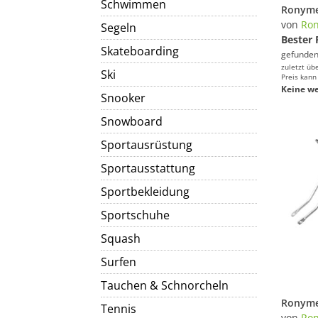
Schwimmen
von
Ro
Segeln
Bester 
Skateboarding
gefunden
zuletzt üb
Ski
Preis kann
Keine we
Snooker
Snowboard
Sportausrüstung
Sportausstattung
Sportbekleidung
Sportschuhe
Squash
Surfen
Tauchen & Schnorcheln
Tennis
von
Ro