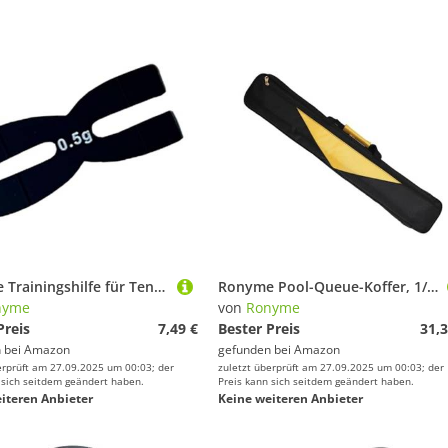
Ronyme Trainingshilfe für Tennisschläger-Schwunggewichte, Gerät zum Hinzufügen von Schlägergewichten, professionelles Training für Jugendliche, die Armkraft, Schwarz
Ronyme Pool-Queue-Koffer, 1/2 Schlägertasche, staubdicht, wasserabweisend, Geschenk, Kratzfest, Billardzubehör, 2 Queues, Kapazitätsschutz, Schwarz
nyme
von
Ronyme
Preis
7,49 €
Bester Preis
31,3
 bei
Amazon
gefunden bei
Amazon
erprüft am 27.09.2025 um 00:03; der
zuletzt überprüft am 27.09.2025 um 00:03; der
 sich seitdem geändert haben.
Preis kann sich seitdem geändert haben.
iteren Anbieter
Keine weiteren Anbieter