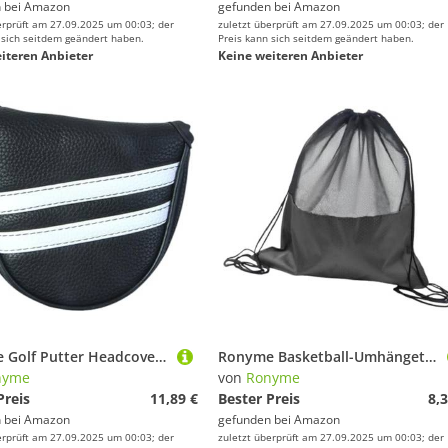
 bei
Amazon
gefunden bei
Amazon
erprüft am 27.09.2025 um 00:03; der
zuletzt überprüft am 27.09.2025 um 00:03; der
 sich seitdem geändert haben.
Preis kann sich seitdem geändert haben.
iteren Anbieter
Keine weiteren Anbieter
Ronyme Golf Putter Headcover mit weichem Futter Universal Premium Golf Putter Cover Protector Golfer Geschenk, Halbkreisform
Ronyme Basketball-Umhängetasche, Kordelzug-Rucksack, tragbar, reißfest, für den Außenbereich, Oxford-Stoff für Fußball, Schwarz
nyme
von
Ronyme
Preis
11,89 €
Bester Preis
8,3
 bei
Amazon
gefunden bei
Amazon
erprüft am 27.09.2025 um 00:03; der
zuletzt überprüft am 27.09.2025 um 00:03; der