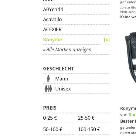
gefunden
zuletzt üb
ABYchdd
Preis kann
Keine we
Acavallo
ACEXIER
Ronyme
» Alle Marken anzeigen
GESCHLECHT
Mann
Unisex
PREIS
von
Ro
0-25 €
25-50 €
Bester 
gefunden
50-100 €
100-150 €
zuletzt üb