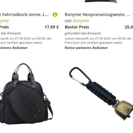
Ronyme Fahrradkorb vorne, Lebensmittel-Fahrradkorb, universell mit Deckel, praktisches Fahrradzubehör, Mehrzweck für Shopping, Camping, Schwarz
Ronyme Neoprenanzugweste, Surf-Oberteile, Wassersport, Mode, Neopren-Oberteil, ärmellose Tauchweste, Neoprenanzug-Westenjacke zum Kanufahren, Surfen, S
nyme
von
Ronyme
Preis
17,89 €
Bester Preis
25,0
 bei
Amazon
gefunden bei
Amazon
erprüft am 27.09.2025 um 00:03; der
zuletzt überprüft am 27.09.2025 um 00:03; der
 sich seitdem geändert haben.
Preis kann sich seitdem geändert haben.
iteren Anbieter
Keine weiteren Anbieter