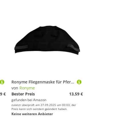
Ronyme Fliegenmaske für Pferde ohne Ohren, Gesichtsschutz, Schutzschild, Augenmaske, atmungsaktiv, Sonnenschutz, Fliegenschleier für den Reitsommer, Schwarz
von
Ronyme
9 €
Bester Preis
13,59 €
gefunden bei
Amazon
zuletzt überprüft am 27.09.2025 um 00:03; der
Preis kann sich seitdem geändert haben.
Keine weiteren Anbieter