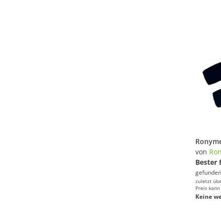
von
Ro
Bester 
gefunden
zuletzt üb
Preis kann
Keine we