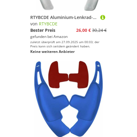
RTYBCDE Aluminium-Lenkrad-Schaltwippenverlängerungen für AMG A45 C63 E63 S63 S65 CLA45 GLA45 ML63 W204 C204 W212 W221 X156 W166
von
RTYBCDE
Bester Preis
26,00 €
30,24 €
gefunden bei
Amazon
zuletzt überprüft am 27.09.2025 um 00:03; der
Preis kann sich seitdem geändert haben.
Keine weiteren Anbieter