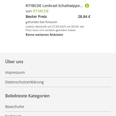
RTYBCDE Lenkrad-Schaltwippen-Verlängerung für Mercedes C 63 AMG (2009–2015), AMG C 63 S (2009), C 63 AMG 4-türige Limousine (2011), CNC-Aluminium-Zubehör
von
RTYBCDE
Bester Preis
28,84 €
gefunden bei
Amazon
zuletzt überprüft am 27.09.2025 um 00:03; der
Preis kann sich seitdem geändert haben.
Keine weiteren Anbieter
Über uns
Impressum
Datenschutzerklärung
Beliebteste Kategorien
Boxschuhe