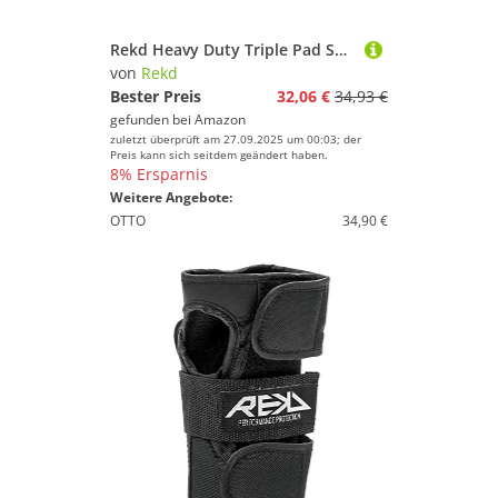
Rekd Heavy Duty Triple Pad Set Skateboard-Schutz-Set, Unisex, Erwachsene, Mehrfarbig (Blue/Pink), M
von
Rekd
Bester Preis
32,06 €
34,93 €
gefunden bei
Amazon
zuletzt überprüft am 27.09.2025 um 00:03; der
Preis kann sich seitdem geändert haben.
8% Ersparnis
Weitere Angebote:
OTTO
34,90 €