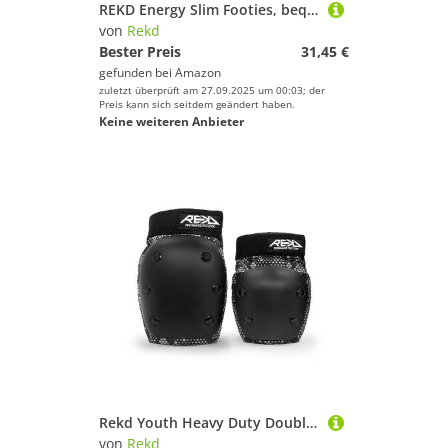
REKD Energy Slim Footies, bequemer Knöchelschutz für Action-Sportarten mit eingebautem exklusivem Energy-Schaum für überlegenen Aufprallschutz, stützender Knöchelschutz zur Verletzungsprävention und
von
Rekd
Bester Preis
31,45 €
gefunden bei
Amazon
zuletzt überprüft am 27.09.2025 um 00:03; der
Preis kann sich seitdem geändert haben.
Keine weiteren Anbieter
Rekd Youth Heavy Duty Double Pad Skateboard-Schutz-Set, Unisex, für Erwachsene, Mehrfarbig (Black/Grey), M
von
Rekd