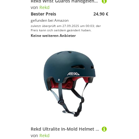
Rekd Wrist Guards Handgelenkschützer, für Erwachsene, Unisex, Schwarz (Black), S
von
Rekd
Bester Preis
24,90 €
gefunden bei
Amazon
zuletzt überprüft am 27.09.2025 um 00:03; der
Preis kann sich seitdem geändert haben.
Keine weiteren Anbieter
Rekd Ultralite In-Mold Helmet Skateboardhelm für Erwachsene, Unisex, Blau (blau), 57-59 cm
von
Rekd