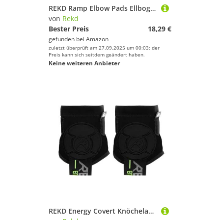
REKD Ramp Elbow Pads Ellbogenschutz schwarz schwarz, Medium
von
Rekd
Bester Preis
18,29 €
gefunden bei
Amazon
zuletzt überprüft am 27.09.2025 um 00:03; der
Preis kann sich seitdem geändert haben.
Keine weiteren Anbieter
REKD Energy Covert Knöchelaufprallschutz, mit exklusivem Energy-Schaum für überlegenen Aufprallschutz, bequeme, schlanke Passform, perfekt für BMX, Skateboard, Roller, MTB, Rollschuh und mehr