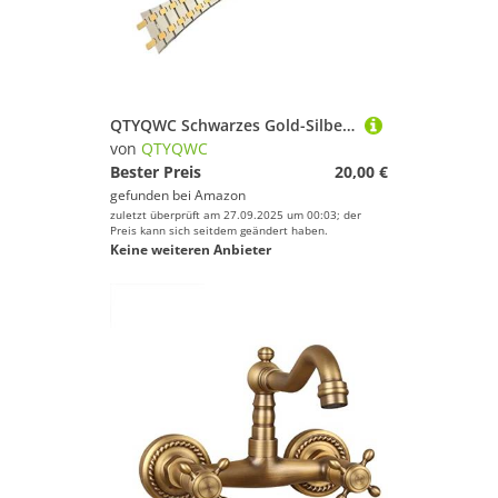
QTYQWC Schwarzes Gold-Silber-Uhrenarmband 21 mm 26 mm für Männer und Frauen, komplett aus Edelstahl, kompatibel mit AP ROYAL Oak-Armband, Faltschließe
von
QTYQWC
Bester Preis
20,00 €
gefunden bei
Amazon
zuletzt überprüft am 27.09.2025 um 00:03; der
Preis kann sich seitdem geändert haben.
Keine weiteren Anbieter