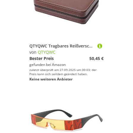
QTYQWC Tragbares Reißverschluss-Uhrengehäuse, Uhrenbox, Uhrenboxen, 2/4/8 Uhrenfächer, PU-Leder, Reiseetui, Geschenk-Display-Aufbewahrung, Uhren-Display-Aufbewahrungsbox
von
QTYQWC
Bester Preis
50,45 €
gefunden bei
Amazon
zuletzt überprüft am 27.09.2025 um 00:03; der
Preis kann sich seitdem geändert haben.
Keine weiteren Anbieter