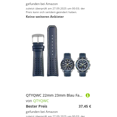
gefunden bei
Amazon
zuletzt überprüft am 27.09.2025 um 00:03; der
Preis kann sich seitdem geändert haben.
Keine weiteren Anbieter
QTYQWC 22mm 23mm Blau Farbe Echtes Leder Armband Armband Herren Armband Für Citizen AT8020-54L/JY8078 mit klapp Schnalle Armband
von
QTYQWC
Bester Preis
37,45 €
gefunden bei
Amazon
zuletzt überprüft am 27.09.2025 um 00:03; der