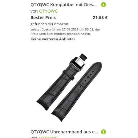
QTYQWC Kompatibel mit Diesel-Uhrenarmbändern für Herren, groß, P-Olice 26 mm, 28 mm, 30 mm, 32 mm, Schwarzbraunes Armband aus echtem Kalbsleder
von
QTYQWC
Bester Preis
21,65 €
gefunden bei
Amazon
zuletzt überprüft am 27.09.2025 um 00:03; der
Preis kann sich seitdem geändert haben.
Keine weiteren Anbieter
QTYQWC Uhrenarmband aus echtem Leder mit gebogenem Ende, 20 mm, kompatibel mit Citizen BL9002-37 05A BT0001-12E 01A, Uhrenarmband 21 mm, Uhrenarmband 22 mm