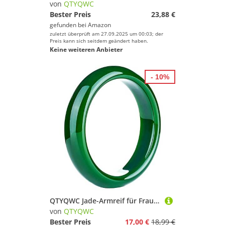
von
QTYQWC
Bester Preis
23,88 €
gefunden bei
Amazon
zuletzt überprüft am 27.09.2025 um 00:03; der
Preis kann sich seitdem geändert haben.
Keine weiteren Anbieter
- 10%
QTYQWC Jade-Armreif für Frauen, echte natürliche grüne Glücksgeschenke mit Schmuckschatulle (Farbe: rund 8 mm, Größe: 51–52 mm)
von
QTYQWC
Bester Preis
17,00 €
18,99 €