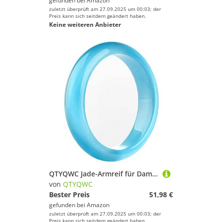
gefunden bei
Amazon
zuletzt überprüft am 27.09.2025 um 00:03; der
Preis kann sich seitdem geändert haben.
Keine weiteren Anbieter
QTYQWC Jade-Armreif für Damen, echtes blaues Retro-Armband im chinesischen Stil, Glücksgeschenke, mit Schmuckschatulle (Farbe: Marineblau, Größe: 56 mm)
von
QTYQWC
Bester Preis
51,98 €
gefunden bei
Amazon
zuletzt überprüft am 27.09.2025 um 00:03; der
Preis kann sich seitdem geändert haben.