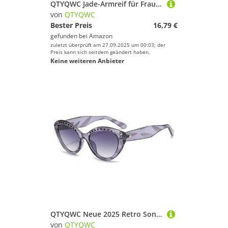
QTYQWC Jade-Armreif für Frauen, echte natürliche grüne Glücksgeschenke mit Schmuckschatulle (Farbe: rund 8 mm, Größe: 51–52 mm)
von
QTYQWC
Bester Preis
16,79 €
gefunden bei
Amazon
zuletzt überprüft am 27.09.2025 um 00:03; der
Preis kann sich seitdem geändert haben.
Keine weiteren Anbieter
QTYQWC Neue 2025 Retro Sonnenbrille Frauen Frauen Sonnenbrille Schwarze Vintage Sonnenbrille UV400
von
QTYQWC