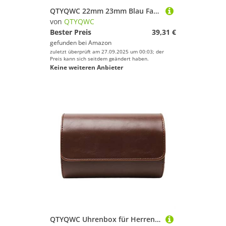
QTYQWC 22mm 23mm Blau Farbe Echtes Leder Armband Armband Herren Armband Für Citizen AT8020-54L/JY8078 mit klapp Schnalle Armband
von
QTYQWC
Bester Preis
39,31 €
gefunden bei
Amazon
zuletzt überprüft am 27.09.2025 um 00:03; der
Preis kann sich seitdem geändert haben.
Keine weiteren Anbieter
QTYQWC Uhrenbox für Herren, 2 Fächer, Uhrenrolle, Reise-Uhrenaufbewahrungsbox mit abnehmbarem Anti-Rutsch-Kissen für die Aufbewahrung von Uhrenschmuck, Kunstlederrolle, Uhrenaufbewahrungstasche,