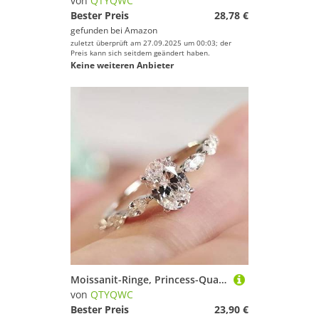
von
QTYQWC
Bester Preis
28,78 €
gefunden bei
Amazon
zuletzt überprüft am 27.09.2025 um 00:03; der
Preis kann sich seitdem geändert haben.
Keine weiteren Anbieter
Moissanit-Ringe, Princess-Quadrat-Diamantring, modisch, 3 Karat, 925er Sterlingsilber, Verlobungsringe, ovale CZ-Hochzeitsversprechen-Ringe für Sie, klassische simulierte Diamantbänder für Frauen,
von
QTYQWC
Bester Preis
23,90 €