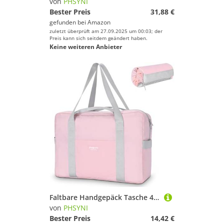
von
PHSYNI
Bester Preis
31,88 €
gefunden bei
Amazon
zuletzt überprüft am 27.09.2025 um 00:03; der
Preis kann sich seitdem geändert haben.
Keine weiteren Anbieter
Faltbare Handgepäck Tasche 45 x 19 x 35 cm,26 L Leichter Flugzeug Reisetasche,Sporttasche Krankenhaustasche Weekendertasche(Rosa)
von
PHSYNI
Bester Preis
14,42 €