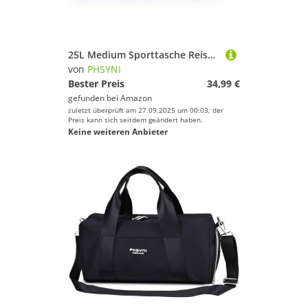
25L Medium Sporttasche Reisetasche für Damen und Herren,wasserdichte Handgepäcktasche,Trainingstasche für Reisen Schwimmenmit Schuhfach und Nassfach,Griff aus PU Leder (Lila,19 Mittelgroße Größe)
von
PHSYNI
Bester Preis
34,99 €
gefunden bei
Amazon
zuletzt überprüft am 27.09.2025 um 00:03; der
Preis kann sich seitdem geändert haben.
Keine weiteren Anbieter