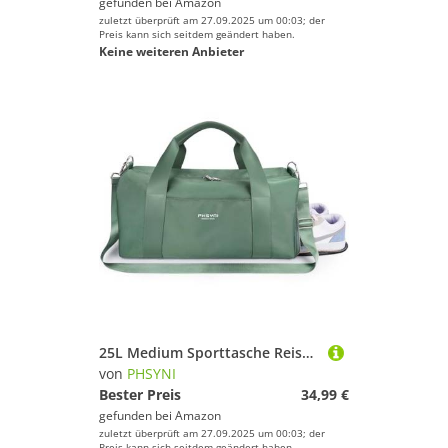
gefunden bei
Amazon
zuletzt überprüft am 27.09.2025 um 00:03; der
Preis kann sich seitdem geändert haben.
Keine weiteren Anbieter
25L Medium Sporttasche Reisetasche für Damen und Herren,wasserdichte Handgepäcktasche,Trainingstasche für Reisen Schwimmenmit Schuhfach und Nassfach,Griff aus PU Leder (Grün,19 Mittelgroße Größe)
von
PHSYNI
Bester Preis
34,99 €
gefunden bei
Amazon
zuletzt überprüft am 27.09.2025 um 00:03; der
Preis kann sich seitdem geändert haben.