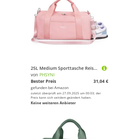
25L Medium Sporttasche Reisetasche für Damen und Herren,wasserdichte Handgepäcktasche,Trainingstasche für Reisen Schwimmenmit Schuhfach und Nassfach,Griff aus PU Leder (Rosa,19 Mittelgroße Größe)
von
PHSYNI
Bester Preis
31,04 €
gefunden bei
Amazon
zuletzt überprüft am 27.09.2025 um 00:03; der
Preis kann sich seitdem geändert haben.
Keine weiteren Anbieter