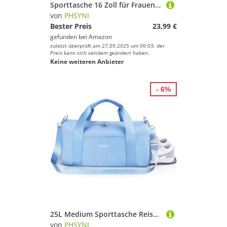
Sporttasche 16 Zoll für Frauen & Kinder,Mit Schuhfach & Trocken-Nass Trennung,Praktisch für Fitness, Tanzen, Schwimmen,Grau
von
PHSYNI
Bester Preis
23,99 €
gefunden bei
Amazon
zuletzt überprüft am 27.09.2025 um 00:03; der
Preis kann sich seitdem geändert haben.
Keine weiteren Anbieter
- 6%
25L Medium Sporttasche Reisetasche für Damen und Herren,wasserdichte Handgepäcktasche,Trainingstasche für Reisen Schwimmenmit Schuhfach und Nassfach,Griff aus PU Leder (Blau,19 Mittelgroße Größe)
von
PHSYNI