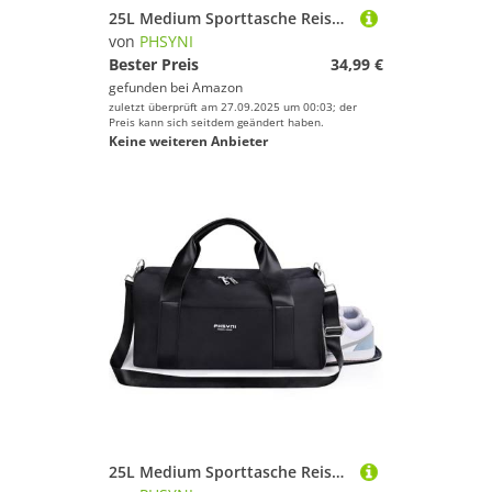
25L Medium Sporttasche Reisetasche für Damen und Herren,wasserdichte Handgepäcktasche,Trainingstasche für Reisen Schwimmenmit Schuhfach und Nassfach,Griff aus PU Leder (Marine,19 Mittelgroße Größe)
von
PHSYNI
Bester Preis
34,99 €
gefunden bei
Amazon
zuletzt überprüft am 27.09.2025 um 00:03; der
Preis kann sich seitdem geändert haben.
Keine weiteren Anbieter
25L Medium Sporttasche Reisetasche für Damen und Herren,wasserdichte Handgepäcktasche,Trainingstasche für Reisen Schwimmenmit Schuhfach und Nassfach,Griff aus PU Leder (Schwarz,19 Mittelgroße Größe)