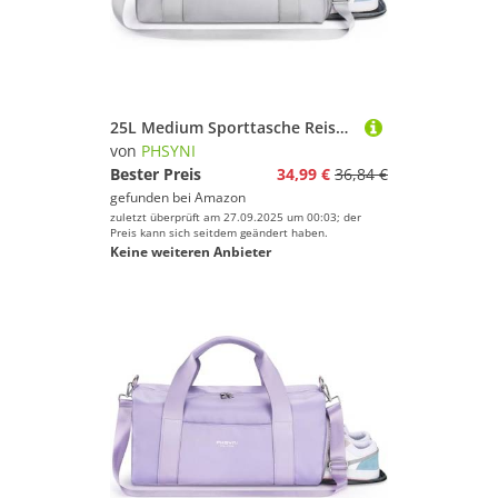
25L Medium Sporttasche Reisetasche für Damen und Herren,wasserdichte Handgepäcktasche,Trainingstasche für Reisen Schwimmenmit Schuhfach und Nassfach,Griff aus PU Leder (Grau,19 Mittelgroße Größe)
von
PHSYNI
Bester Preis
34,99 €
36,84 €
gefunden bei
Amazon
zuletzt überprüft am 27.09.2025 um 00:03; der
Preis kann sich seitdem geändert haben.
Keine weiteren Anbieter