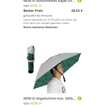
NEW-Vi Rutschfestes Kajak-Sitzkissen – wasserdicht, dickes Gel-Boot, Kajak, Kanu, Rudern, Stadion-Pad zum Sitzen im Kajak, Stuhl, Kajak, Zubehör, Ausrüstung zum Angeln, Kajak, Schwarz
von
NEW-Vi
Bester Preis
28,63 €
gefunden bei
Amazon
zuletzt überprüft am 27.09.2025 um 00:03; der
Preis kann sich seitdem geändert haben.
Keine weiteren Anbieter
NEW-Vi Angelschirm-Hut, faltbar, Sonnen-Regenkappe, verstellbar, multifunktional, Outdoor-Kopfbedeckung (Silber/Camouflage, 2 Stück)
von
NEW-Vi