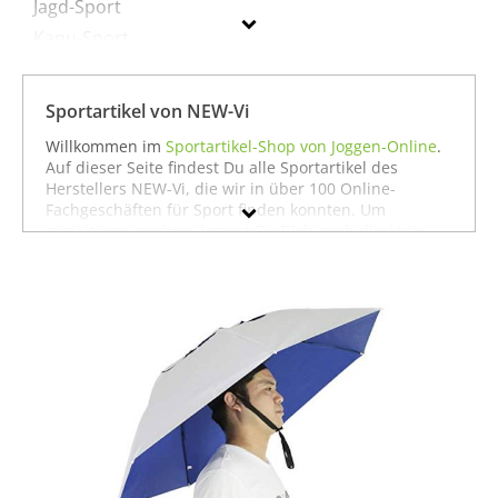
Jagd-Sport
Kanu-Sport
Sportausrüstung
Sportartikel von NEW-Vi
NEW-Vi
Willkommen im
Sportartikel-Shop von Joggen-Online
.
Auf dieser Seite findest Du alle Sportartikel des
Geschlecht
Herstellers NEW-Vi, die wir in über 100 Online-
Fachgeschäften für Sport finden konnten. Um
Preis
gezielter zu suchen, kannst Du Dich auch direkt in
unseren Fachabteilungen für einzelne Sportarten
Farbe
umschauen. Dort findest Du zum Beispiel alle
Produkte von
NEW-Vi für die Sportart Angeln
oder
auch alles, was
NEW-Vi für den Sport Bootssport
zu
bieten hat. Wenn Du dort nicht findest, was Du
suchst, stöbere doch einfach ja nach Deiner Sportart
in der jeweiligen Sportabteilung - wir haben für fast
jeden Sport ein breites Angebot - vom
Laufen
über
Fußball
bis hin zu
Fitness
und
Boxen
. In jedem Fall
wünschen wir Dir viel Spaß und Erfolg mit Deinem
Sport.