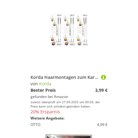
Korda Haarmontagen zum Karpfenfischen Basix Hair Rigs Wide Gape Barbless, Größe/Tragkraft:Gr. 6 / 18lbs / 8.2kg
von
Korda
Bester Preis
3,99 €
gefunden bei
Amazon
zuletzt überprüft am 27.09.2025 um 00:03; der
Preis kann sich seitdem geändert haben.
20% Ersparnis
Weitere Angebote:
OTTO
4,99 €