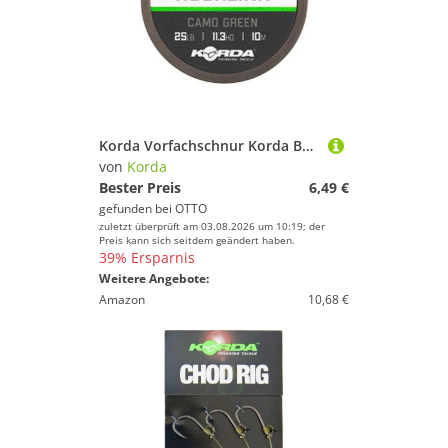
Fitnesszubehör von Korda
Outdoor Funsport von Korda
Sportnahrung von Korda
Tapes & Bandagen von Korda
Korda Vorfachschnur Korda Basix Braided Hooklink Camo Green - 10m Vorfachschnur, 25 m Länge, (10-St)
von
Korda
Bester Preis
6,49 €
gefunden bei
OTTO
zuletzt überprüft am 03.08.2026 um 10:19; der
Preis kann sich seitdem geändert haben.
39% Ersparnis
Weitere Angebote:
Amazon
10,68 €