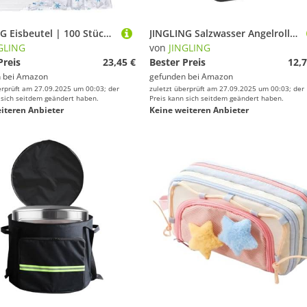
JINGLING Eisbeutel | 100 Stück Robuste Wiederverwendbare Beutel | Tragbarer Gefrierbehälter Mit Zugband Für Roadtrips Picknicks Outdoor Aktivitäten
JINGLING Salzwasser Angelrolle 50 M, Überwachungs Fischfinder Rolle, Aufbewahrungsrolle Für Abenteuer Salzwasser Männer Väter Süßwasser Outdoor Camping
GLING
von
JINGLING
Preis
23,45 €
Bester Preis
12,7
 bei
Amazon
gefunden bei
Amazon
erprüft am 27.09.2025 um 00:03; der
zuletzt überprüft am 27.09.2025 um 00:03; der
 sich seitdem geändert haben.
Preis kann sich seitdem geändert haben.
iteren Anbieter
Keine weiteren Anbieter