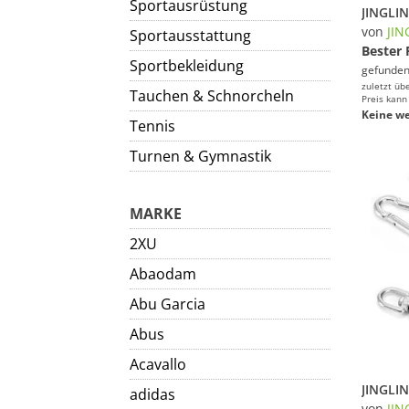
Sportausrüstung
von
JIN
Sportausstattung
Bester 
Sportbekleidung
gefunden
zuletzt üb
Tauchen & Schnorcheln
Preis kann
Keine we
Tennis
Turnen & Gymnastik
MARKE
2XU
Abaodam
Abu Garcia
Abus
Acavallo
adidas
von
JIN