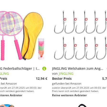
JINGLING Federballschläger | Indoor Junior-Set Mit Zubehör | Tragbare Schläger Für Sport Fitness Jugendprogramme Rasenspiele Outdoor Aktivitäten Alter 3-7 Jahre
JINGLING Welshaken zum Angeln, Welshaken,Haken in Box | Angelhaken r lebender Köderhaken Angelhaken aus Karbonstahl für Forellen
GLING
von
JINGLING
Preis
12,94 €
Bester Preis
5,7
 bei
Amazon
gefunden bei
Amazon
erprüft am 27.09.2025 um 00:03; der
zuletzt überprüft am 27.09.2025 um 00:03; der
 sich seitdem geändert haben.
Preis kann sich seitdem geändert haben.
iteren Anbieter
Keine weiteren Anbieter