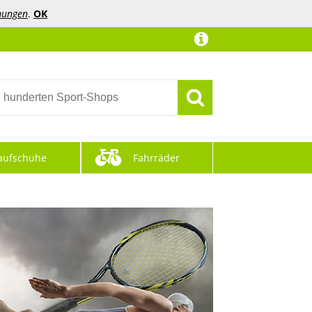
mungen
.
OK
aufschuhe
Fahrräder