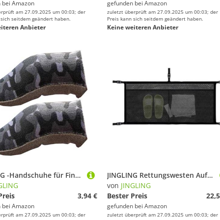
 bei
Amazon
gefunden bei
Amazon
erprüft am 27.09.2025 um 00:03; der
zuletzt überprüft am 27.09.2025 um 00:03; der
 sich seitdem geändert haben.
Preis kann sich seitdem geändert haben.
iteren Anbieter
Keine weiteren Anbieter
JINGLING -Handschuhe für Finger, Schweißabsorption, Daumen, Tablet, Zubehör, Touchscreen, Jugendliche, , Mädchen, Spieler, Sport, Familie
JINGLING Rettungswesten Aufbewahrungstasche Für Boote - Boot Aufbewahrungsnetz für die Sitzlehne,Verstellbarer Riemen Tackle Halter mit 3 Fächern für Hausschuhe Wasserflasche Überlebensausrüstung
GLING
von
JINGLING
Preis
3,94 €
Bester Preis
22,5
 bei
Amazon
gefunden bei
Amazon
erprüft am 27.09.2025 um 00:03; der
zuletzt überprüft am 27.09.2025 um 00:03; der