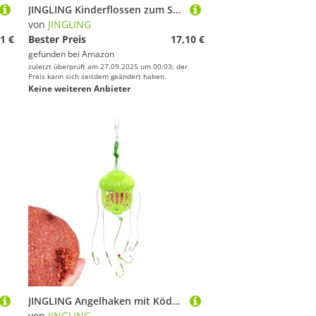
JINGLING Kinderflossen zum Schwimmen - Weiche Tauch- und Schnorchelflossen für das Training - Kinder-Schwimmtraining, unverzichtbar für , Mädchen und Anfänger
von
JINGLING
1 €
Bester Preis
17,10 €
gefunden bei
Amazon
zuletzt überprüft am 27.09.2025 um 00:03; der
Preis kann sich seitdem geändert haben.
Keine weiteren Anbieter
JINGLING Angelhaken mit Köderkäfig, Omnidirektionale Köderhaken, Köderhalter und Angelzubehör für Anfänger, Erwachsene, Amateure und
von
JINGLING