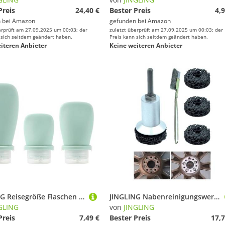
Preis
24,40 €
Bester Preis
4,9
 bei
Amazon
gefunden bei
Amazon
erprüft am 27.09.2025 um 00:03; der
zuletzt überprüft am 27.09.2025 um 00:03; der
 sich seitdem geändert haben.
Preis kann sich seitdem geändert haben.
iteren Anbieter
Keine weiteren Anbieter
JINGLING Reisegröße Flaschen | Reisebehälter für Toilettenartikel | 3-teilig Nachfüllbare Silikon Kosmetikbehälter Leer Für Shampoo Duschgel Bodylotion
JINGLING Nabenreinigungswerkzeug | Radnaben Reinigungsset,Werkzeug zur Rostentfernung entfernt Staub Öl Schmutz passt für Bohrmaschinen Radbolzen Rotoren Reparatur Restauration für LKW Pkw Lenkung
GLING
von
JINGLING
Preis
7,49 €
Bester Preis
17,7