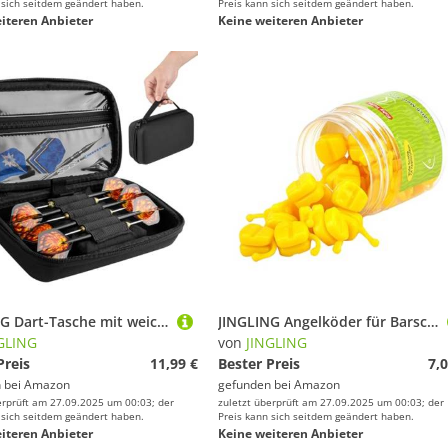
 sich seitdem geändert haben.
Preis kann sich seitdem geändert haben.
iteren Anbieter
Keine weiteren Anbieter
JINGLING Dart-Tasche mit weicher Spitze, Dart-Tragetaschen | Tragbare Darts-Aufbewahrungstasche, Darts-Schutzhülle,Mehrzweck-Aufbewahrungs-Organizer-Tragetasche für Dart-Zubehör
JINGLING Angelköder für Barsch, 25 Stück, Design Mais | Schwimmender Köder für , weicher Köder für Männer, Frauen, Süßwasserangeln, Fluss, See und Meer
GLING
von
JINGLING
Preis
11,99 €
Bester Preis
7,0
 bei
Amazon
gefunden bei
Amazon
erprüft am 27.09.2025 um 00:03; der
zuletzt überprüft am 27.09.2025 um 00:03; der
 sich seitdem geändert haben.
Preis kann sich seitdem geändert haben.
iteren Anbieter
Keine weiteren Anbieter