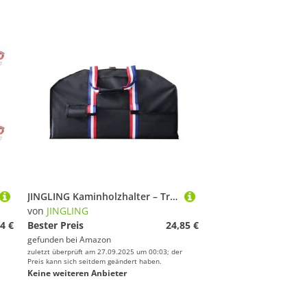
JINGLING Kaminholzhalter – Transporttasche wasserdicht mit Gurt für Axt und Griffe – Aufbewahrungstasche aus Oxford-Stoff 600D für Kamin, Camping, Grill, Außenbereich
von
JINGLING
4 €
Bester Preis
24,85 €
gefunden bei
Amazon
zuletzt überprüft am 27.09.2025 um 00:03; der
Preis kann sich seitdem geändert haben.
Keine weiteren Anbieter