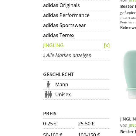
adidas Originals
Bester 
gefunden
adidas Performance
zuletzt üb
Preis kann
adidas Sportswear
Keine we
adidas Terrex
JINGLING
» Alle Marken anzeigen
GESCHLECHT
Mann
Unisex
PREIS
0-25 €
25-50 €
von
JIN
Bester 
50-100 €
100-150 €