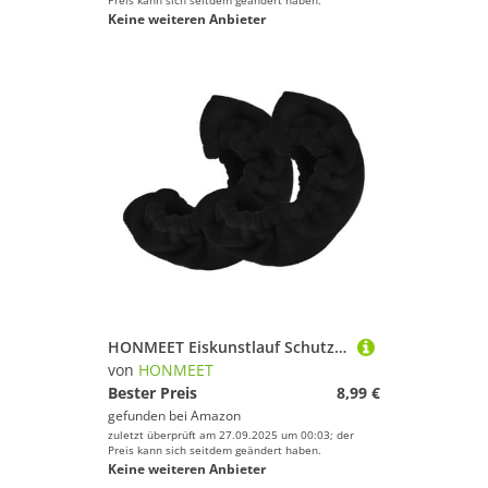
Preis kann sich seitdem geändert haben.
Keine weiteren Anbieter
HONMEET Eiskunstlauf Schutzüberzüge Schwarz Schlittschuh Schutzblätter aus Weichem mit Trageband Lang für Eishockey Eiskunstlauf und Geschwindigkeitsschlittschuhe
von
HONMEET
Bester Preis
8,99 €
gefunden bei
Amazon
zuletzt überprüft am 27.09.2025 um 00:03; der
Preis kann sich seitdem geändert haben.
Keine weiteren Anbieter