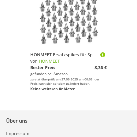
HONMEET Ersatzspikes für Sprintschuhe aus Edelstahl Langlebige Laufschuh Spikes für Kunststoffbahn Sprung und Outdoor Leichtathletik Inklusive Spike schlüssel und Rostfrei
von
HONMEET
Bester Preis
8,36 €
gefunden bei
Amazon
zuletzt überprüft am 27.09.2025 um 00:03; der
Preis kann sich seitdem geändert haben.
Keine weiteren Anbieter
Über uns
Impressum