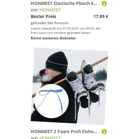
HONMEET Elastische Plüsch kufenschoner für Eishockey Eislaufschuhe Weiche Schlittschuh schutzhüllen in Rosa Langlebiger Schutz für Hockey Figure Skates
von
HONMEET
Bester Preis
17,89 €
gefunden bei
Amazon
zuletzt überprüft am 27.09.2025 um 00:03; der
Preis kann sich seitdem geändert haben.
Keine weiteren Anbieter
HONMEET 2 Paare Profi Eishockey Schnürsenkel aus Polyester Frostbeständig Robust für Hockey Schlittschuhe und Sportschuhe Zubehör Langlebig und Einfach zu Binden
von
HONMEET