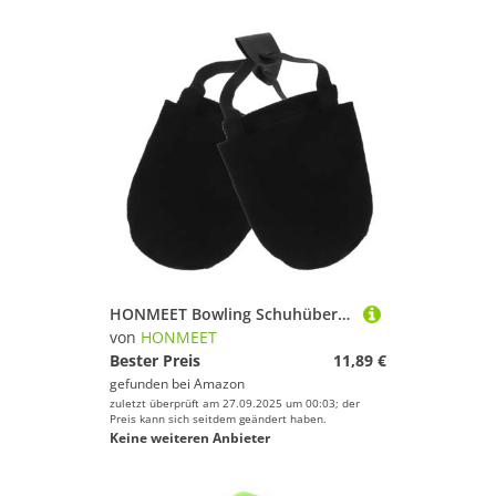
HONMEET Bowling Schuhüberzüge Schwarz rutschfest Leicht und Flexibel Universalgröße für Sportschuhe als Sportgerät und Mitgebsel zum Kindergeburtstag
von
HONMEET
Bester Preis
11,89 €
gefunden bei
Amazon
zuletzt überprüft am 27.09.2025 um 00:03; der
Preis kann sich seitdem geändert haben.
Keine weiteren Anbieter