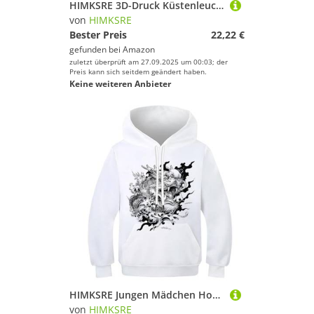
HIMKSRE 3D-Druck Küstenleuchttürme Kinder Hoodie Teen Mädchen Jungen Sweatshirt Tasche Pullover Hoodie for 6-7 Jahre(Style-16,120)
von
HIMKSRE
Bester Preis
22,22 €
gefunden bei
Amazon
zuletzt überprüft am 27.09.2025 um 00:03; der
Preis kann sich seitdem geändert haben.
Keine weiteren Anbieter
HIMKSRE Jungen Mädchen Hoodies Vektormuster 3D-Gedruckter Pullover Kinder Coole Sweatshirts Langarm Kapuze mit Tasche 9-11 Jahre(Style-3,120)
von
HIMKSRE