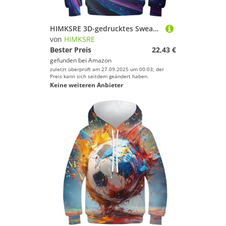
HIMKSRE 3D-gedrucktes Sweatshirt for Teenager, Mädchen und Jungen, Tiermuster, Kapuzenpullover, Oberteile, lässig, Neuheit, Langarm, Pullover, Leopardenmuster mit Tasche, 13–15 Jahre(Flame,130)
von
HIMKSRE
Bester Preis
22,43 €
gefunden bei
Amazon
zuletzt überprüft am 27.09.2025 um 00:03; der
Preis kann sich seitdem geändert haben.
Keine weiteren Anbieter