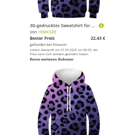
3D-gedrucktes Sweatshirt for Teenager, Mädchen und Jungen, Tiermuster, Kapuzenpullover, Oberteile, lässig, Neuheit, Langarm, Pullover, Leopardenmuster mit Tasche, 13–15 Jahre(Animal Pattern-5,160)
von
HIMKSRE
Bester Preis
22,43 €
gefunden bei
Amazon
zuletzt überprüft am 27.09.2025 um 00:03; der
Preis kann sich seitdem geändert haben.
Keine weiteren Anbieter