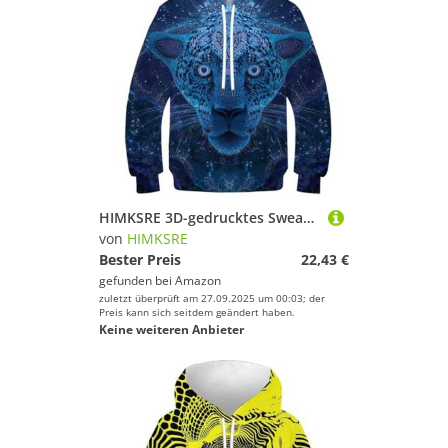
HIMKSRE 3D-gedrucktes Sweatshirt for Teenager, Mädchen und Jungen, Tiermuster, Kapuzenpullover, Oberteile, lässig, Neuheit, Langarm, Pullover, Leopardenmuster mit Tasche, 13–15 Jahre(Cheetah,120)
von
HIMKSRE
Bester Preis
22,43 €
gefunden bei
Amazon
zuletzt überprüft am 27.09.2025 um 00:03; der
Preis kann sich seitdem geändert haben.
Keine weiteren Anbieter