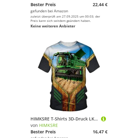
Bester Preis
22,44 €
gefunden bei
Amazon
zuletzt überprüft am 27.09.2025 um 00:03; der
Preis kann sich seitdem geändert haben.
Keine weiteren Anbieter
HIMKSRE T-Shirts 3D-Druck LKW-Traktoren Sommer Kinder Rundhals T-Shirt Übergroße Jungen Mädchen Unisex Mode Lose Kinderkleidung(ETF13F222711R,140)
von
HIMKSRE
Bester Preis
16,47 €