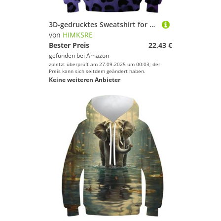
3D-gedrucktes Sweatshirt for Teenager, Mädchen und Jungen, Tiermuster, Kapuzenpullover, Oberteile, lässig, Neuheit, Langarm, Pullover, Leopardenmuster mit Tasche, 13–15 Jahre(Animal Pattern-5,140)
von
HIMKSRE
Bester Preis
22,43 €
gefunden bei
Amazon
zuletzt überprüft am 27.09.2025 um 00:03; der
Preis kann sich seitdem geändert haben.
Keine weiteren Anbieter