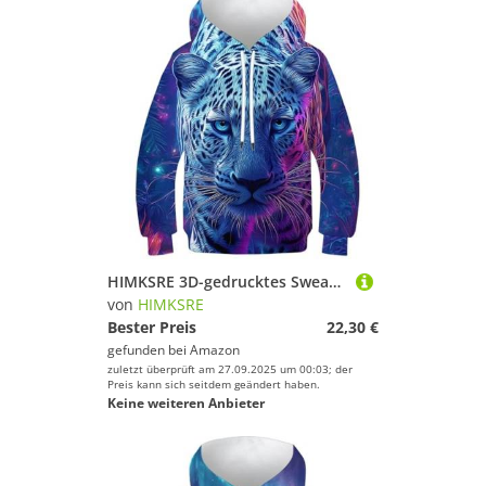
HIMKSRE 3D-gedrucktes Sweatshirt for Teenager, Mädchen und Jungen, Tiermuster, Kapuzenpullover, Oberteile, lässig, Neuheit, Langarm, Pullover, Leopardenmuster mit Tasche, 13–15 Jahre(Cheetah-2,100)
von
HIMKSRE
Bester Preis
22,30 €
gefunden bei
Amazon
zuletzt überprüft am 27.09.2025 um 00:03; der
Preis kann sich seitdem geändert haben.
Keine weiteren Anbieter