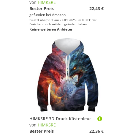
von
HIMKSRE
Bester Preis
22,43 €
gefunden bei
Amazon
zuletzt überprüft am 27.09.2025 um 00:03; der
Preis kann sich seitdem geändert haben.
Keine weiteren Anbieter
HIMKSRE 3D-Druck Küstenleuchttürme Kinder Hoodie Teen Mädchen Jungen Sweatshirt Tasche Pullover Hoodie for 6-7 Jahre(Style-3,140)
von
HIMKSRE
Bester Preis
22,36 €