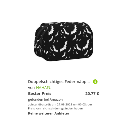
Doppelschichtiges Federmäppchen für Halloween, fliegendes Fledermaus-Design, großes Fassungsvermögen (für 50 Stifte/Bleistifte), Volldruck, strapazierfähiges Polyester, Schul- und Bürobedarf
von
HAHAFU
Bester Preis
20,77 €
gefunden bei
Amazon
zuletzt überprüft am 27.09.2025 um 00:03; der
Preis kann sich seitdem geändert haben.
Keine weiteren Anbieter