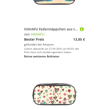
HAHAFU Federmäppchen aus transparentem PVC, Motiv: Boot und Meer, transparente Make-up-Tasche für Schule, Büro, Reisen, Fitnessstudio, Zubehör (komplett bedruckte Vorderseite)
von
HAHAFU
Bester Preis
13,85 €
gefunden bei
Amazon
zuletzt überprüft am 27.09.2025 um 00:03; der
Preis kann sich seitdem geändert haben.
Keine weiteren Anbieter