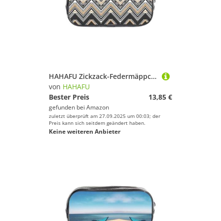
HAHAFU Zickzack-Federmäppchen, transparent, Make-up-Tasche für Schule, Büro, Reisen, Fitnessstudio, Zubehör, Organizer (komplett bedruckte Vorderseite) Schwarz / Weiß
von
HAHAFU
Bester Preis
13,85 €
gefunden bei
Amazon
zuletzt überprüft am 27.09.2025 um 00:03; der
Preis kann sich seitdem geändert haben.
Keine weiteren Anbieter