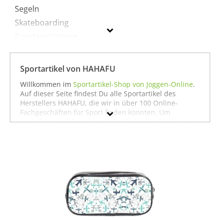
Segeln
Skateboarding
Sportausrüstung
Sportausstattung
Sportartikel von HAHAFU
HAHAFU
Willkommen im
Sportartikel-Shop von Joggen-Online
.
Auf dieser Seite findest Du alle Sportartikel des
Geschlecht
Herstellers HAHAFU, die wir in über 100 Online-
Fachgeschäften für Sport finden konnten. Um
Preis
gezielter zu suchen, kannst Du Dich auch direkt in
unseren Fachabteilungen für einzelne Sportarten
Farbe
umschauen. Dort findest Du zum Beispiel alle
Produkte von
HAHAFU für die Sportart Fußball
oder
auch alles, was
HAHAFU für den Sport Segeln
zu
bieten hat. Wenn Du dort nicht findest, was Du
suchst, stöbere doch einfach ja nach Deiner Sportart
in der jeweiligen Sportabteilung - wir haben für fast
jeden Sport ein breites Angebot - vom
Laufen
über
Fußball
bis hin zu
Fitness
und
Boxen
. In jedem Fall
wünschen wir Dir viel Spaß und Erfolg mit Deinem