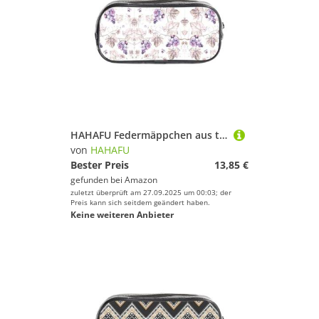
HAHAFU Federmäppchen aus transparentem PVC, Motiv: Weinblätter, transparent, Make-up-Tasche für Schule, Büro, Reisen, Fitnessstudio, Zubehör (komplett bedruckte Vorderseite)
von
HAHAFU
Bester Preis
13,85 €
gefunden bei
Amazon
zuletzt überprüft am 27.09.2025 um 00:03; der
Preis kann sich seitdem geändert haben.
Keine weiteren Anbieter