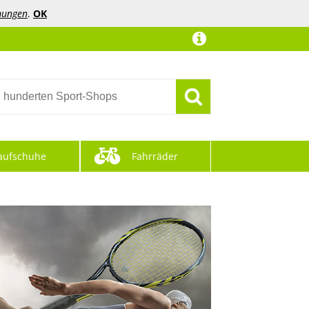
mungen
.
OK
aufschuhe
Fahrräder