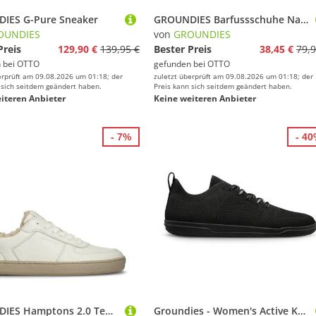
IES G-Pure Sneaker
GROUNDIES Barfussschuhe Nara (Strickmaterial, Zero Drop, anatomisch Zehenbox) Sneaker
OUNDIES
von
GROUNDIES
Preis
129,90 €
139,95 €
Bester Preis
38,45 €
79,9
 bei
OTTO
gefunden bei
OTTO
erprüft am 09.08.2026 um 01:18; der
zuletzt überprüft am 09.08.2026 um 01:18; der
 sich seitdem geändert haben.
Preis kann sich seitdem geändert haben.
iteren Anbieter
Keine weiteren Anbieter
- 7%
- 4
GROUNDIES Hamptons 2.0 Teddy Sneaker
Groundies - Women's Active Knit - Barfußschuhe Gr 41 schwarz