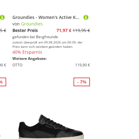
Groundies - Women's Active Knit - Barfußschuhe Gr 39 schwarz
von
Groundies
5 €
Bester Preis
71,97 €
119,95 €
gefunden bei
Bergfreunde
zuletzt überprüft am 09.08.2026 um 00:39; der
Preis kann sich seitdem geändert haben.
40% Ersparnis
Weitere Angebote:
90 €
OTTO
119,90 €
7%
- 7%