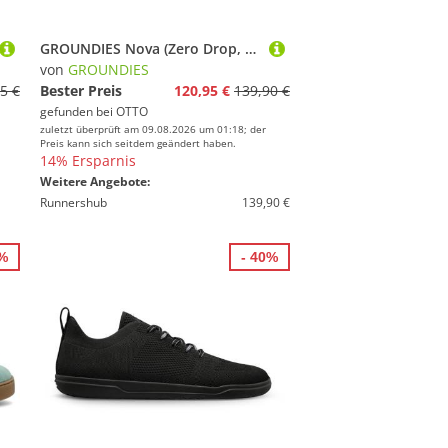
GROUNDIES Nova (Zero Drop, Veloursleder) beige/pink Damen Sneaker
von
GROUNDIES
5 €
Bester Preis
120,95 €
139,90 €
gefunden bei
OTTO
zuletzt überprüft am 09.08.2026 um 01:18; der
Preis kann sich seitdem geändert haben.
14% Ersparnis
Weitere Angebote:
Runnershub
139,90 €
5%
- 40%