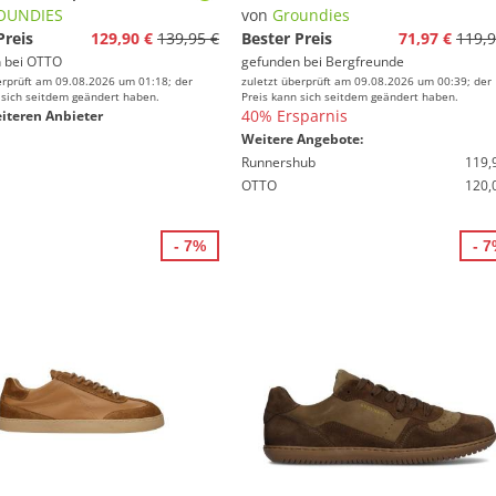
OUNDIES
von
Groundies
Preis
129,90 €
139,95 €
Bester Preis
71,97 €
119,9
 bei
OTTO
gefunden bei
Bergfreunde
erprüft am 09.08.2026 um 01:18; der
zuletzt überprüft am 09.08.2026 um 00:39; der
 sich seitdem geändert haben.
Preis kann sich seitdem geändert haben.
40% Ersparnis
iteren Anbieter
Weitere Angebote:
Runnershub
119,
OTTO
120,
- 7%
- 