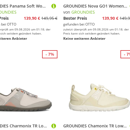
GROUNDIES Panama Soft Women Sneaker
GROUNDIES Nova GO1 Women Sneaker
OUNDIES
von
GROUNDIES
Preis
139,90 €
149,95 €
Bester Preis
139,90 €
149,9
 bei
OTTO
gefunden bei
OTTO
erprüft am 09.08.2026 um 01:18; der
zuletzt überprüft am 09.08.2026 um 01:18; der
 sich seitdem geändert haben.
Preis kann sich seitdem geändert haben.
iteren Anbieter
Keine weiteren Anbieter
- 7%
- 
GROUNDIES Charmonix TR Low Sneaker
GROUNDIES Chamonix TR Low Men Sneaker