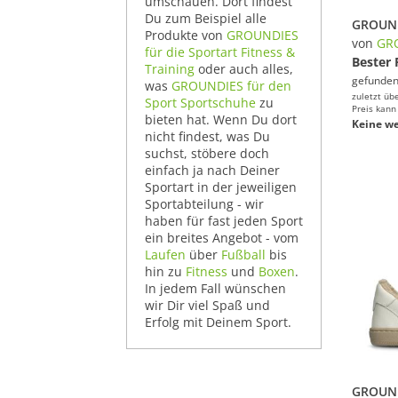
umschauen. Dort findest
Du zum Beispiel alle
GROUND
Produkte von
GROUNDIES
von
GR
für die Sportart Fitness &
Bester 
Training
oder auch alles,
gefunden
was
GROUNDIES für den
zuletzt üb
Sport Sportschuhe
zu
Preis kann
bieten hat. Wenn Du dort
Keine we
nicht findest, was Du
suchst, stöbere doch
einfach ja nach Deiner
Sportart in der jeweiligen
Sportabteilung - wir
haben für fast jeden Sport
ein breites Angebot - vom
Laufen
über
Fußball
bis
hin zu
Fitness
und
Boxen
.
In jedem Fall wünschen
wir Dir viel Spaß und
Erfolg mit Deinem Sport.