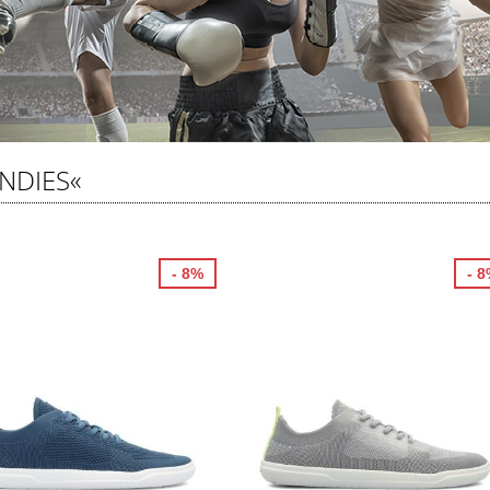
NDIES«
- 8%
- 