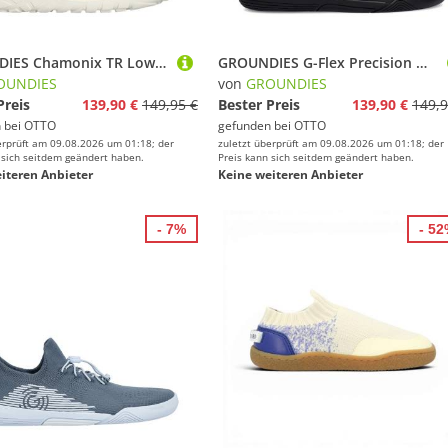
GROUNDIES Chamonix TR Low Wome Sneaker
GROUNDIES G-Flex Precision Men Sneaker
OUNDIES
von
GROUNDIES
Preis
139,90 €
149,95 €
Bester Preis
139,90 €
149,9
 bei
OTTO
gefunden bei
OTTO
erprüft am 09.08.2026 um 01:18; der
zuletzt überprüft am 09.08.2026 um 01:18; der
 sich seitdem geändert haben.
Preis kann sich seitdem geändert haben.
iteren Anbieter
Keine weiteren Anbieter
- 7%
- 5