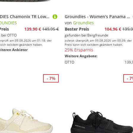
GROUNDIES Chamonix TR Low Sneaker
Groundies - Women's Panama - Barfußschuhe Gr 40 beige
OUNDIES
von
Groundies
Preis
139,90 €
149,95 €
Bester Preis
104,96 €
139,9
 bei
OTTO
gefunden bei
Bergfreunde
erprüft am 09.08.2026 um 01:18; der
zuletzt überprüft am 09.08.2026 um 00:39; der
 sich seitdem geändert haben.
Preis kann sich seitdem geändert haben.
25% Ersparnis
iteren Anbieter
Weitere Angebote:
OTTO
139,
- 7%
- 