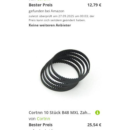
Bester Preis
12,79 €
gefunden bei
Amazon
zuletzt überprüft am 27.09.2025 um 00:03; der
Preis kann sich seitdem geändert haben.
Keine weiteren Anbieter
Cortnn 10 Stück B48 MXL Zahnriemen Zähne 48 Länge 97,536 mm Breite 6,35 mm = 025 Zoll B48MXL Gummi-Synchronriemen mit geschlossenem Regelkreis, passend for MXL-Riemenscheibe
von
Cortnn
Bester Preis
25,54 €