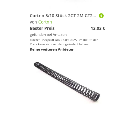
Cortnn 5/10 Stück 2GT 2M GT2 Zahnriementeilung Länge 276/278/280/282/284/288/290/292/294/300~350/354/358/360/370 Breite 6 mm Gummi geschlossen(5PCS Belt Width 6mm,330mm)
von
Cortnn
Bester Preis
13,03 €
gefunden bei
Amazon
zuletzt überprüft am 27.09.2025 um 00:03; der
Preis kann sich seitdem geändert haben.
Keine weiteren Anbieter