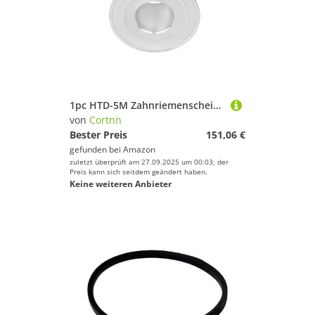
1pc HTD-5M Zahnriemenscheibe 70/80/90/100/120 Zähne Pitch 5mm AF-typ Stick Timing Pulley Breite 16mm(5M-120Teeth,Bore 12mm)
von
Cortnn
Bester Preis
151,06 €
gefunden bei
Amazon
zuletzt überprüft am 27.09.2025 um 00:03; der
Preis kann sich seitdem geändert haben.
Keine weiteren Anbieter