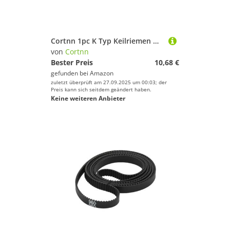
Cortnn 1pc K Typ Keilriemen Maschinen Antriebsband Antriebsriemen for Tischbohrmaschine K19/483 K20/508 K21/533 K22/559 K24/610 K25/635mm(K33-838mm)
von
Cortnn
Bester Preis
10,68 €
gefunden bei
Amazon
zuletzt überprüft am 27.09.2025 um 00:03; der
Preis kann sich seitdem geändert haben.
Keine weiteren Anbieter