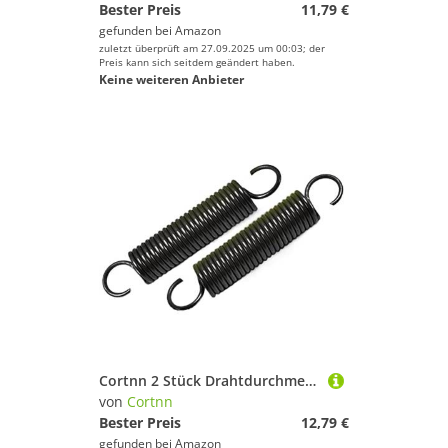
Bester Preis
11,79 €
gefunden bei
Amazon
zuletzt überprüft am 27.09.2025 um 00:03; der
Preis kann sich seitdem geändert haben.
Keine weiteren Anbieter
Cortnn 2 Stück Drahtdurchmesser 1,0 mm Zugfeder Zugfedern Länge 30/35/40/45/50/55/60–110 mm Außendurchmesser 5/7/8/9 mm(35mm,8mm)
von
Cortnn
Bester Preis
12,79 €
gefunden bei
Amazon