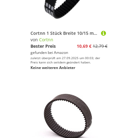
Cortnn 1 Stück Breite 10/15 mm S3M Zahnriemen aus Gummi mit Zahnbogenteilung 3 mm Länge 123/129/138/144/150/159/162/171/177/180 mm Synchronriemen(S3M-150mm,1pc 10mm)
von
Cortnn
Bester Preis
10,69 €
12,79 €
gefunden bei
Amazon
zuletzt überprüft am 27.09.2025 um 00:03; der
Preis kann sich seitdem geändert haben.
Keine weiteren Anbieter