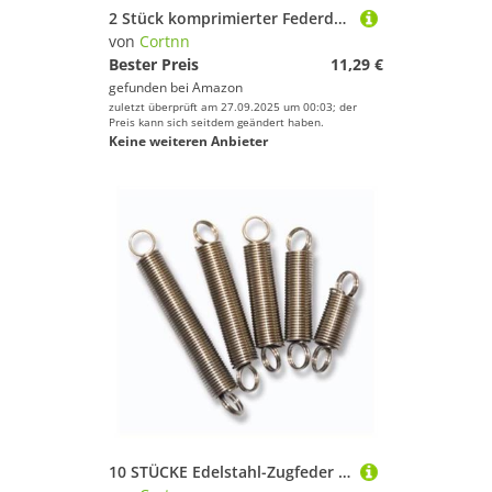
2 Stück komprimierter Federdraht Durchmesser 2,0 mm Federstahl komprimierte Federlänge 300 mm(2.0x10x300mm(2pcs))
von
Cortnn
Bester Preis
11,29 €
gefunden bei
Amazon
zuletzt überprüft am 27.09.2025 um 00:03; der
Preis kann sich seitdem geändert haben.
Keine weiteren Anbieter
10 STÜCKE Edelstahl-Zugfeder mit einem Haken Zugfeder Drahtdurchmesser 0,6 mm Außendurchmesser 7 mm Länge 15 mm bis 60 mm(30mm)