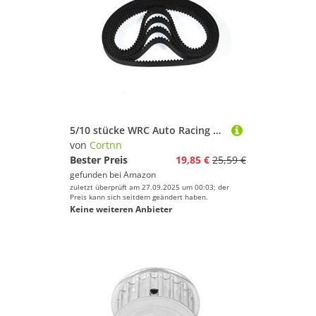
5/10 stücke WRC Auto Racing Sakura D4 D3 411/447/507/510/513/516/519/522/540/552/750mm S3M Vorderen Zahnriemen Drift Racing Auto 3Racing(540-S3M (180 Teeth),5pcs 3mm)
von
Cortnn
Bester Preis
19,85 €
25,59 €
gefunden bei
Amazon
zuletzt überprüft am 27.09.2025 um 00:03; der
Preis kann sich seitdem geändert haben.
Keine weiteren Anbieter