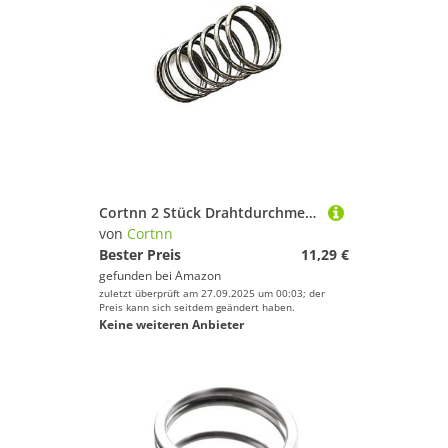
Cortnn 2 Stück Drahtdurchmesser 2,5 mm Außendurchmesser 34/35/36 mm Feder Y-Typ Druckfeder Federstahl Lange Druckfederlänge 20 mm bis 100 mm(100mm,35mm)
von
Cortnn
Bester Preis
11,29 €
gefunden bei
Amazon
zuletzt überprüft am 27.09.2025 um 00:03; der
Preis kann sich seitdem geändert haben.
Keine weiteren Anbieter