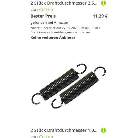
2 Stück Drahtdurchmesser 2,5 mm Außendurchmesser 34/35/36 mm Feder Y-Typ Druckfeder Federstahl Lange Druckfederlänge 20 mm bis 100 mm(30mm,36mm)
von
Cortnn
Bester Preis
11,29 €
gefunden bei
Amazon
zuletzt überprüft am 27.09.2025 um 00:03; der
Preis kann sich seitdem geändert haben.
Keine weiteren Anbieter
2 Stück Drahtdurchmesser 1,0 mm Zugfeder Zugfedern Länge 30/35/40/45/50/55/60–110 mm Außendurchmesser 5/7/8/9 mm(100mm,9mm)
von
Cortnn