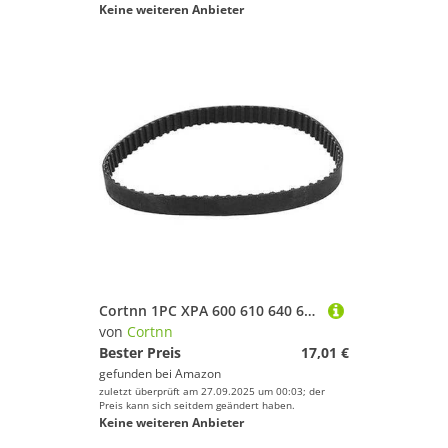
Keine weiteren Anbieter
Cortnn 1PC XPA 600 610 640 652 657 660 12,7 mm Breite 10 mm Dicke Gummi gezahnte Wegde Schnittkante Gogged Band Timing Transmission V Keilriemen(1Piece XPA 640)
von
Cortnn
Bester Preis
17,01 €
gefunden bei
Amazon
zuletzt überprüft am 27.09.2025 um 00:03; der
Preis kann sich seitdem geändert haben.
Keine weiteren Anbieter