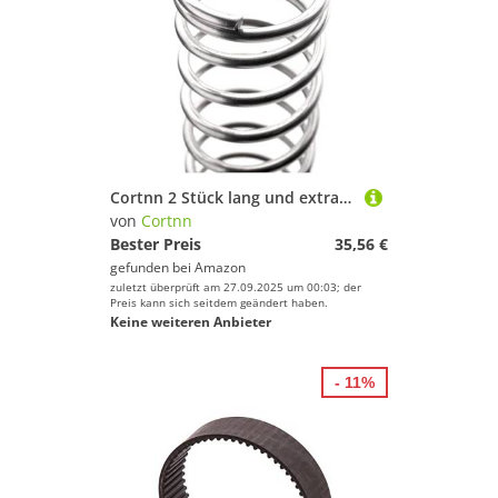
Cortnn 2 Stück lang und extra groß 304 Edelstahl Druckfeder Druckfederdraht Durchmesser 2,5 mm 3 mm 4 mm 5 mm Länge 305 mm(4 x 30 x 305)
von
Cortnn
Bester Preis
35,56 €
gefunden bei
Amazon
zuletzt überprüft am 27.09.2025 um 00:03; der
Preis kann sich seitdem geändert haben.
Keine weiteren Anbieter
- 11%