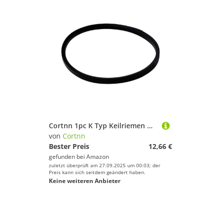
Cortnn 1pc K Typ Keilriemen Maschinen Antriebsband Antriebsriemen for Tischbohrmaschine K19/483 K20/508 K21/533 K22/559 K24/610 K25/635mm(K23-584mm)
von
Cortnn
Bester Preis
12,66 €
gefunden bei
Amazon
zuletzt überprüft am 27.09.2025 um 00:03; der
Preis kann sich seitdem geändert haben.
Keine weiteren Anbieter