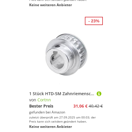
Keine weiteren Anbieter
- 23%
1 Stück HTD-5M Zahnriemenscheibe 32/34/36/38/40 Zähne Pitch 5 mm mit Schritt/Nut Zahnriemenscheibe Breite 16 mm(5M-40Teeth,Bore 19mm-6x2.8mm)
von
Cortnn
Bester Preis
31,06 €
40,42 €
gefunden bei
Amazon
zuletzt überprüft am 27.09.2025 um 00:03; der
Preis kann sich seitdem geändert haben.
Keine weiteren Anbieter