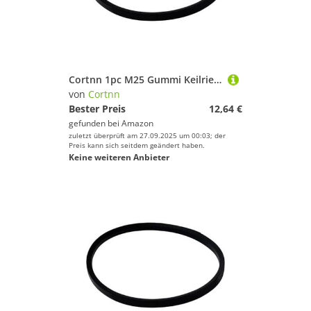
Cortnn 1pc M25 Gummi Keilriemen Antriebsriemen for Tisch Bohrmaschine Verpackung Maschine M13 M14 M16 M17 M18 M19 m20 M21 M22 M23 M24 M25 M26(M-21 Inch)
von
Cortnn
Bester Preis
12,64 €
gefunden bei
Amazon
zuletzt überprüft am 27.09.2025 um 00:03; der
Preis kann sich seitdem geändert haben.
Keine weiteren Anbieter