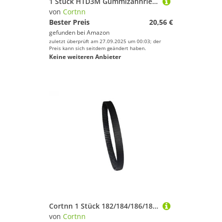
1 Stück HTD3M Gummizahnriemen Länge 1980/2040/2388/2640/3600 mm Geeignet for 10/15 mm breite Teilung 3 mm(3M-2640mm,1pc 15mm)
von
Cortnn
Bester Preis
20,56 €
gefunden bei
Amazon
zuletzt überprüft am 27.09.2025 um 00:03; der
Preis kann sich seitdem geändert haben.
Keine weiteren Anbieter
Cortnn 1 Stück 182/184/186/188/190/192/194 2GT Zahnriemen B = 6/9 mm T = 93/94/95/96/97 2MGT G2M Synchronriemen mit geschlossenem Regelkreis 3D-Drucker 188(188-GT2(94 Teeth),6mm)
von
Cortnn