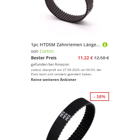
1pc HTD5M Zahnriemen Länge 350 365 370 375 380 385mm Breite 10/12/15/20/25/30mm HTD 5M Closed Loop Synchron Gürtel(5M-365mm(73 Teeth),12mm)
von
Cortnn
Bester Preis
11,22 €
12,58 €
gefunden bei
Amazon
zuletzt überprüft am 27.09.2025 um 00:03; der
Preis kann sich seitdem geändert haben.
Keine weiteren Anbieter
- 16%