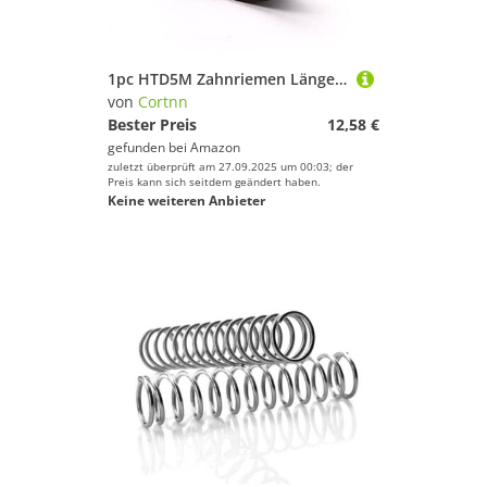
1pc HTD5M Zahnriemen Länge 350 365 370 375 380 385mm Breite 10/12/15/20/25/30mm HTD 5M Closed Loop Synchron Gürtel(5M-370mm(74Teeth),18mm)
von
Cortnn
Bester Preis
12,58 €
gefunden bei
Amazon
zuletzt überprüft am 27.09.2025 um 00:03; der
Preis kann sich seitdem geändert haben.
Keine weiteren Anbieter