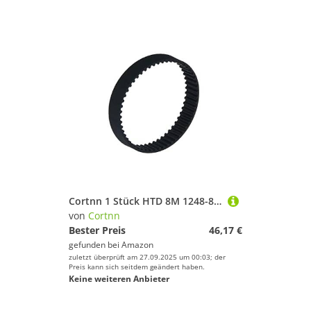
Cortnn 1 Stück HTD 8M 1248-8M 156 Zähne 1248 mm Umfang 20 mm 25 mm 30 mm bis 70 mm Breite 8 mm Teilung Closed-Loop-Getriebe-Zahnriemen(1Piece 20mm)
von
Cortnn
Bester Preis
46,17 €
gefunden bei
Amazon
zuletzt überprüft am 27.09.2025 um 00:03; der
Preis kann sich seitdem geändert haben.
Keine weiteren Anbieter