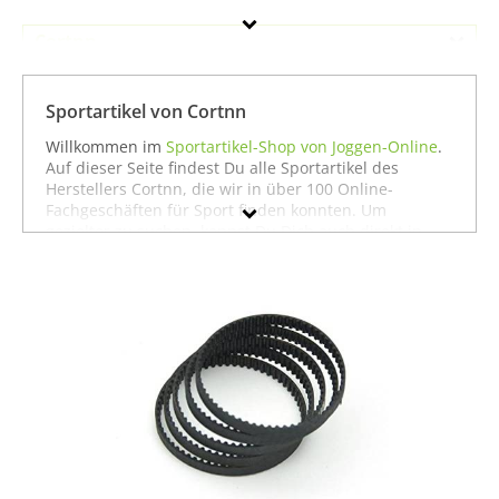
Cortnn
Geschlecht
Sportartikel von Cortnn
Preis
Willkommen im
Sportartikel-Shop von Joggen-Online
.
Auf dieser Seite findest Du alle Sportartikel des
% Sale
Herstellers Cortnn, die wir in über 100 Online-
Fachgeschäften für Sport finden konnten. Um
Farbe
gezielter zu suchen, kannst Du Dich auch direkt in
unseren Fachabteilungen für einzelne Sportarten
umschauen. Dort findest Du zum Beispiel alle
Produkte von
Cortnn für die Sportart Segeln
oder
auch alles, was
Cortnn für den Sport Sportausrüstung
zu bieten hat. Wenn Du dort nicht findest, was Du
suchst, stöbere doch einfach ja nach Deiner Sportart
in der jeweiligen Sportabteilung - wir haben für fast
jeden Sport ein breites Angebot - vom
Laufen
über
Fußball
bis hin zu
Fitness
und
Boxen
. In jedem Fall
wünschen wir Dir viel Spaß und Erfolg mit Deinem
Sport.